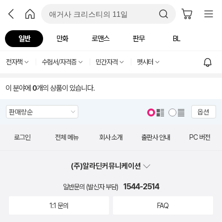
일반
만화
로맨스
판무
BL
전자책
수험서/자격증
민간자격
펫시터
이 분야에
0
개의 상품이 있습니다.
옵션
로그인
전체 메뉴
회사 소개
출판사 안내
PC 버전
(주)알라딘커뮤니케이션
1544-2514
일반문의 (발신자 부담)
1:1 문의
FAQ