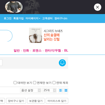
로그인
회원가입
마이페이지
고객센터
장바구니
(0)
일반
만화
로맨스
판타지/무협
BL
대여만 보기
연재만 보기
연재 제외
옵션 설정
25개
선택
장바구니 담기
보관함 담기
마이리스트 담기