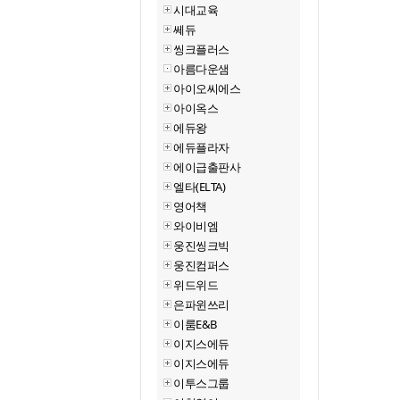
시대교육
쎄듀
씽크플러스
아름다운샘
아이오씨에스
아이옥스
에듀왕
에듀플라자
에이급출판사
엘타(ELTA)
영어책
와이비엠
웅진씽크빅
웅진컴퍼스
위드위드
은파윈쓰리
이룸E&B
이지스에듀
이지스에듀
이투스그룹