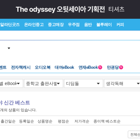
알라딘굿즈
온라인중고
중고매장
우주점
음반
블루레이
커피
벤트
전자책캐시
오디오북
대여eBook
연재eBook
만권당
N
N
야 신간 베스트
개의 상품이 있습니다.
출간일순
등록일순
상품명순
평점순
저가격순
종이책 베스트순
전체