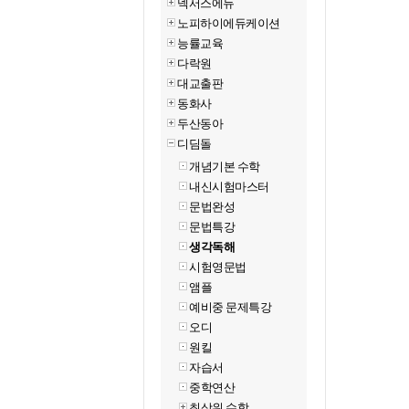
넥서스에듀
노피하이에듀케이션
능률교육
다락원
대교출판
동화사
두산동아
디딤돌
개념기본 수학
내신시험마스터
문법완성
문법특강
생각독해
시험영문법
앰플
예비중 문제특강
오디
원킬
자습서
중학연산
최상위 수학