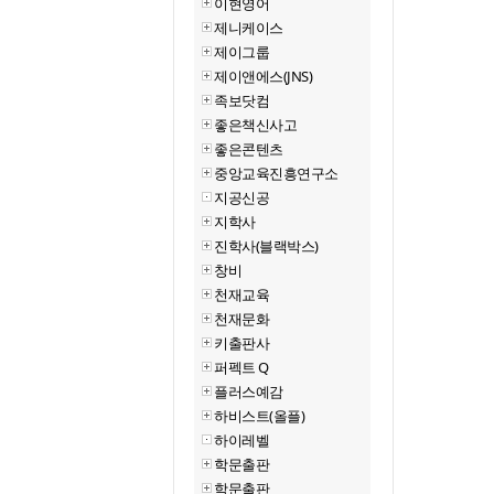
이현영어
제니케이스
제이그룹
제이앤에스(JNS)
족보닷컴
좋은책신사고
좋은콘텐츠
중앙교육진흥연구소
지공신공
지학사
진학사(블랙박스)
창비
천재교육
천재문화
키출판사
퍼펙트 Q
플러스예감
하비스트(올플)
하이레벨
학문출판
학문출판