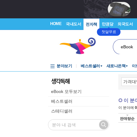
HOME
국내도서
만권당
외국도서
전자책
첫달무료
eBook
분야보기
베스트셀러
새로나온책
이
생각독해
eBook 모두보기
이 분
베스트셀러
이 분야에
0
스테디셀러
판매량순