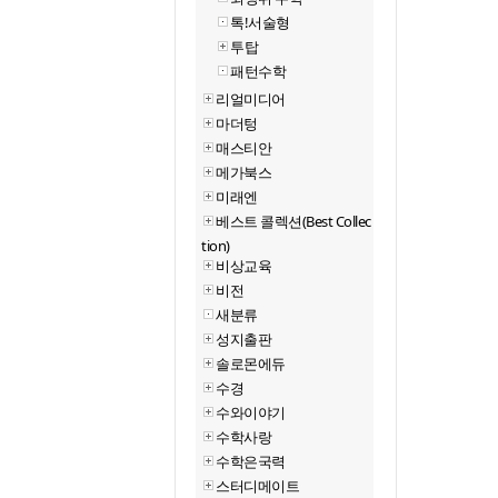
톡!서술형
투탑
패턴수학
리얼미디어
마더텅
매스티안
메가북스
미래엔
베스트 콜렉션(Best Collec
tion)
비상교육
비전
새분류
성지출판
솔로몬에듀
수경
수와이야기
수학사랑
수학은국력
스터디메이트