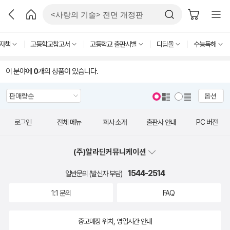
자책
고등학교참고서
고등학교 출판사별
디딤돌
수능독해
이 분야에
0
개의 상품이 있습니다.
옵션
로그인
전체 메뉴
회사 소개
출판사 안내
PC 버전
(주)알라딘커뮤니케이션
1544-2514
일반문의 (발신자 부담)
1:1 문의
FAQ
중고매장 위치, 영업시간 안내