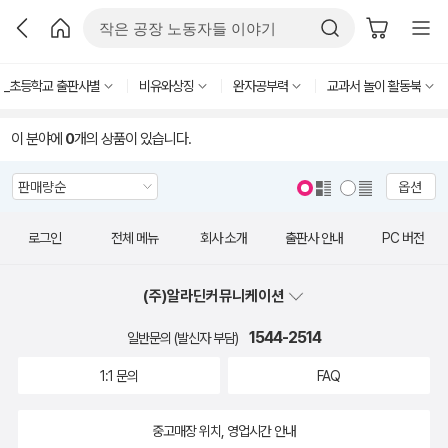
_초등학교 출판사별
비유와상징
완자공부력
교과서 놀이 활동북
이 분야에
0
개의 상품이 있습니다.
옵션
로그인
전체 메뉴
회사 소개
출판사 안내
PC 버전
(주)알라딘커뮤니케이션
1544-2514
일반문의 (발신자 부담)
1:1 문의
FAQ
중고매장 위치, 영업시간 안내