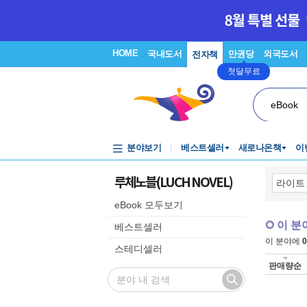
HOME
국내도서
만권당
외국도서
전자책
첫달무료
eBook
분야보기
베스트셀러
새로나온책
이
루체노블(LUCH NOVEL)
eBook 모두보기
이 분
베스트셀러
이 분야에
0
스테디셀러
판매량순