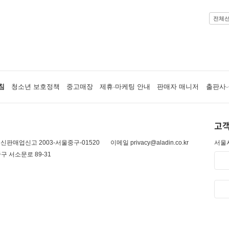
전체
침
청소년 보호정책
중고매장
제휴·마케팅 안내
판매자 매니저
출판사·
고객
신판매업신고 2003-서울중구-01520
이메일 privacy@aladin.co.kr
서울시
구 서소문로 89-31