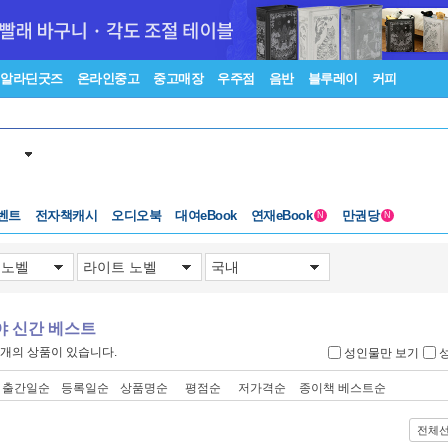
알라딘굿즈
온라인중고
중고매장
우주점
음반
블루레이
커피
벤트
전자책캐시
오디오북
대여eBook
연재eBook
만권당
N
N
야 신간 베스트
개의 상품이 있습니다.
성인물만 보기
출간일순
등록일순
상품명순
평점순
저가격순
종이책 베스트순
전체