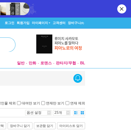
로그인
회원가입
마이페이지
고객센터
장바구니
(0)
일반
만화
로맨스
판타지/무협
BL
성인물 제외
대여만 보기
연재만 보기
연재 제외
옵션 설정
25개
선택
장바구니 담기
보관함 담기
마이리스트 담기