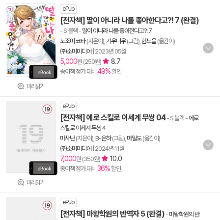
ePub
[전자책] 딸이 아니라 나를 좋아한다고?! 7 (완결)
- S 블랙
-
딸이 아니라 나를 좋아한다고?! 7
노조미 코타
(지은이),
기우니우
(그림),
현노을
(옮긴이)
㈜소미미디어
|
2023년 05월
5,000
8.7
원 (250원)
49%
종이책 정가 대비
할인
미리읽기
ePub
[전자책] 에로 스킬로 이세계 무쌍 04
- S 블랙
-
에로
스킬로 이세계 무쌍 4
마사난
(지은이),
B-은하
(그림),
마일도
(옮긴이)
㈜소미미디어
|
2024년 11월
7,000
10.0
원 (350원)
36%
종이책 정가 대비
할인
미리읽기
ePub
[전자책] 마왕학원의 반역자 5 (완결)
-
마왕학원의 반