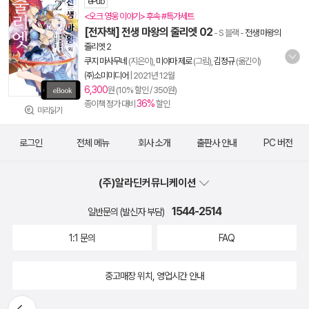
ePub
<오크 영웅 이야기> 후속 #특가세트
[전자책] 전생 마왕의 줄리엣 02
- S 블랙
-
전생 마왕의
줄리엣 2
쿠지 마사무네
(지은이),
미야마 제로
(그림),
김정규
(옮긴이)
㈜소미미디어
|
2021년 12월
6,300
원 (10% 할인 / 350원)
36%
종이책 정가 대비
할인
미리읽기
로그인
전체 메뉴
회사 소개
출판사 안내
PC 버전
(주)알라딘커뮤니케이션
1544-2514
일반문의 (발신자 부담)
1:1 문의
FAQ
중고매장 위치, 영업시간 안내
뒤로가