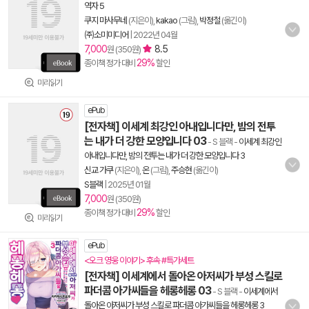
역자 5
쿠지 마사무네
(지은이),
kakao
(그림),
박정철
(옮긴이)
㈜소미미디어
|
2022년 04월
7,000
8.5
원 (350원)
29%
종이책 정가 대비
할인
미리읽기
ePub
[전자책] 이세계 최강인 아내입니다만, 밤의 전투
는 내가 더 강한 모양입니다 03
- S 블랙
-
이세계 최강인
아내입니다만, 밤의 전투는 내가 더 강한 모양입니다 3
신교 가쿠
(지은이),
온
(그림),
주승현
(옮긴이)
S블랙
|
2025년 01월
7,000
원 (350원)
29%
종이책 정가 대비
할인
미리읽기
ePub
<오크 영웅 이야기> 후속 #특가세트
[전자책] 이세계에서 돌아온 아저씨가 부성 스킬로
파더콤 아가씨들을 헤롱헤롱 03
- S 블랙
-
이세계에서
돌아온 아저씨가 부성 스킬로 파더콤 아가씨들을 헤롱헤롱 3