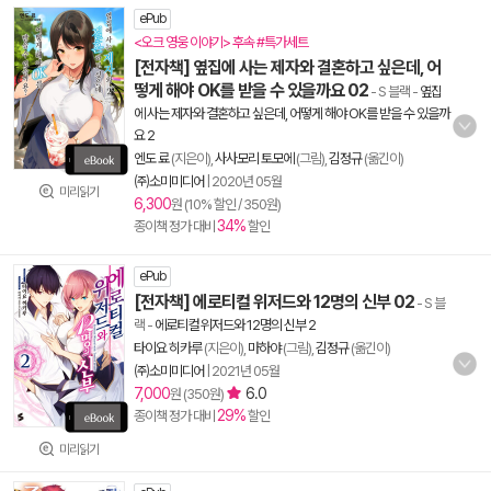
ePub
<오크 영웅 이야기> 후속 #특가세트
[전자책] 옆집에 사는 제자와 결혼하고 싶은데, 어
떻게 해야 OK를 받을 수 있을까요 02
- S 블랙
-
옆집
에 사는 제자와 결혼하고 싶은데, 어떻게 해야 OK를 받을 수 있을까
요 2
엔도 료
(지은이),
사사모리 토모에
(그림),
김정규
(옮긴이)
㈜소미미디어
|
2020년 05월
미리읽기
6,300
원 (10% 할인 / 350원)
34%
종이책 정가 대비
할인
ePub
[전자책] 에로티컬 위저드와 12명의 신부 02
- S 블
랙
-
에로티컬 위저드와 12명의 신부 2
타이요 히카루
(지은이),
마하야
(그림),
김정규
(옮긴이)
㈜소미미디어
|
2021년 05월
7,000
6.0
원 (350원)
29%
종이책 정가 대비
할인
미리읽기