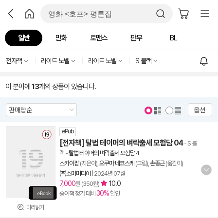
일반
만화
로맨스
판무
BL
전자책
라이트 노벨
라이트 노벨
S 블랙
이 분야에
13
개의 상품이 있습니다.
옵션
ePub
[전자책] 탈법 테이머의 벼락출세 모험담 04
- S 블
랙
-
탈법 테이머의 벼락출세 모험담 4
스카이팜
(지은이),
오쿠마 네코스케
(그림),
손종근
(옮긴이)
㈜소미미디어
|
2024년 07월
7,000
10.0
원 (350원)
30%
종이책 정가 대비
할인
미리읽기