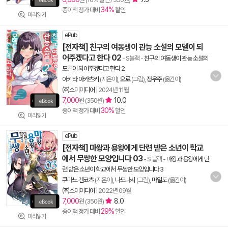
34%
종이책 정가 대비
할인
미리읽기
ePub
[전자책] 친구의 여동생이 관능 소설의 모델이 되
어주겠다고 한다 02
- S블랙
-
친구의 여동생이 관능 소설의
모델이 되어주겠다고 한다 2
아키라 아카츠키
(지은이),
오료
(그림),
정우주
(옮긴이)
㈜소미미디어
|
2024년 11월
7,000
10.0
원 (350원)
30%
종이책 정가 대비
할인
미리읽기
ePub
[전자책] 마왕과 용왕에게 단련 받은 소년이 학교
에서 무쌍한 모양입니다 03
- S 블랙
-
마왕과 용왕에게 단
련 받은 소년이 학교에서 무쌍한 모양입니다 3
쿠마노 겐코츠
(지은이),
나모나시
(그림),
마일도
(옮긴이)
㈜소미미디어
|
2022년 09월
7,000
8.0
원 (350원)
29%
종이책 정가 대비
할인
미리읽기