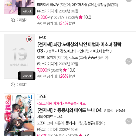
타카하시 히로무
(지은이),
아유마 사유
(그림),
김정규
(옮긴이)
㈜소미미디어
|
2020년 06월
6,300
10.0
원 (10% 할인 / 350원)
미리읽기
34%
종이책 정가 대비
할인
ePub
[전자책] 최강 노예상의 낙인 마법과 미소녀 함락
03
- S 블랙
-
최강 노예상의 낙인 마법과 미소녀 함락 3
하츠미 요이치
(지은이),
kakao
(그림),
손종근
(옮긴이)
㈜소미미디어
|
2020년 07월
7,000
10.0
원 (350원)
26%
종이책 정가 대비
할인
미리읽기
ePub
<오크 영웅 이야기> 후속 #특가세트
[전자책] 신동용사와 메이드 누나 04
- S 블랙
-
신동용
사와 메이드 누나 4
노조미 코타
(지은이),
푱키치
(그림),
김정규
(옮긴이)
㈜소미미디어
|
2020년 10월
6,300
7.3
원 (10% 할인 / 350원)