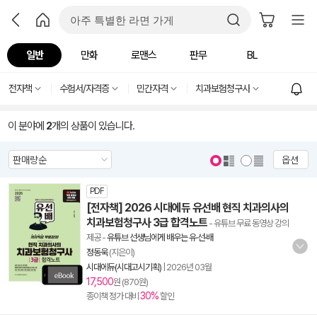
일반
만화
로맨스
판무
BL
전자책
수험서/자격증
민간자격
치과보험청구사
이 분야에
2
개의 상품이 있습니다.
옵션
PDF
[전자책] 2026 시대에듀 유선배 현직 치과의사의
치과보험청구사 3급 합격노트
- 유튜브 무료 동영상 강의
제공
-
유튜브 선생님에게 배우는 유·선·배
정동욱
(지은이)
시대에듀(시대고시기획)
|
2026년 03월
17,500
원 (870원)
30%
종이책 정가 대비
할인