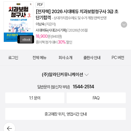
PDF
[전자책] 2026 시대에듀 치과보험청구사 3급 초
단기합격
- 상대가치점수제도 및 수가 개정 완벽 반영
이남숙
(지은이)
시대에듀(시대고시기획)
|
2026년 05월
18,900
원 (940원)
30%
종이책 정가 대비
할인
로그인
전체 메뉴
회사 소개
출판사 안내
PC 버전
(주)알라딘커뮤니케이션
1544-2514
일반문의 (발신자 부담)
1:1 문의
FAQ
중고매장 위치, 영업시간 안내
뒤로가