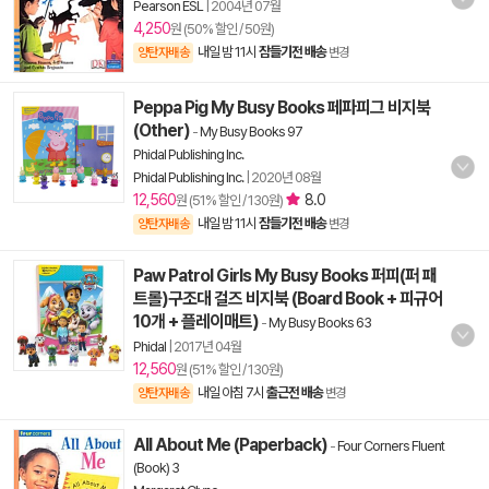
Pearson ESL
|
2004년 07월
4,250
원 (50% 할인 / 50원)
내일 밤 11시
잠들기전 배송
양탄자배송
변경
Peppa Pig My Busy Books 페파피그 비지북
(Other)
-
My Busy Books 97
Phidal Publishing Inc.
Phidal Publishing Inc.
|
2020년 08월
12,560
8.0
원 (51% 할인 / 130원)
내일 밤 11시
잠들기전 배송
양탄자배송
변경
Paw Patrol Girls My Busy Books 퍼피(퍼 패
트롤)구조대 걸즈 비지북 (Board Book + 피규어
10개 + 플레이매트)
-
My Busy Books 63
Phidal
|
2017년 04월
12,560
원 (51% 할인 / 130원)
내일 아침 7시
출근전 배송
양탄자배송
변경
All About Me (Paperback)
-
Four Corners Fluent
(Book) 3