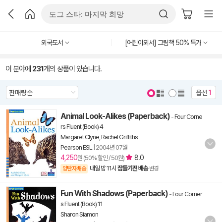
외국도서
[어린이외서] 그림책 50% 특가
이 분야에
231
개의 상품이 있습니다.
옵션
1
Animal Look-Alikes (Paperback)
-
Four Corne
rs Fluent (Book) 4
Margaret Clyne
,
Rachel Griffiths
Pearson ESL
|
2004년 07월
4,250
8.0
원 (50% 할인 / 50원)
내일 밤 11시
잠들기전 배송
양탄자배송
변경
Fun With Shadows (Paperback)
-
Four Corner
s Fluent (Book) 11
Sharon Siamon