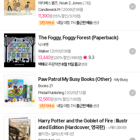
마리베스 볼츠
,
Noah Z. Jones
(그림)
Candlewick Pr
|
2009년 06월
11,390
원 (15% 할인 / 570원)
내일 아침 7시
출근전 배송
양탄자배송
변경
The Foggy, Foggy Forest (Paperback)
닉 샤랫
Walker
|
2010년 09월
13,440
9.3
원 (20% 할인 / 680원)
택배
로 주문하면
8월 11일 출고
변경
Paw Patrol My Busy Books (Other)
-
My Busy
Books 21
Phidal Publishing
|
2020년 12월
12,560
원 (51% 할인 / 130원)
내일 아침 7시
출근전 배송
양탄자배송
변경
Harry Potter and the Goblet of Fire : Illustr
ated Edition (Hardcover, 영국판)
- <해리 포터와
불의 잔> 일러스트 에디션