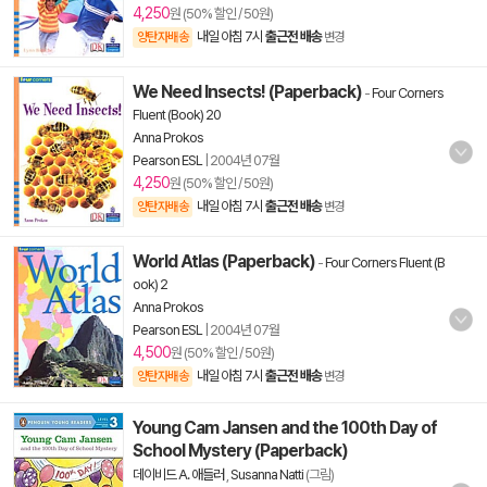
4,250
원 (50% 할인 / 50원)
내일 아침 7시
출근전 배송
양탄자배송
변경
We Need Insects! (Paperback)
-
Four Corners
Fluent (Book) 20
Anna Prokos
Pearson ESL
|
2004년 07월
4,250
원 (50% 할인 / 50원)
내일 아침 7시
출근전 배송
양탄자배송
변경
World Atlas (Paperback)
-
Four Corners Fluent (B
ook) 2
Anna Prokos
Pearson ESL
|
2004년 07월
4,500
원 (50% 할인 / 50원)
내일 아침 7시
출근전 배송
양탄자배송
변경
Young Cam Jansen and the 100th Day of
School Mystery (Paperback)
데이비드 A. 애들러
,
Susanna Natti
(그림)