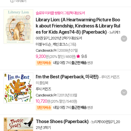
미리보기
슬로우 미러클 쌍둥이 그림책 대상도서
Library Lion: (A Heartwarming Picture Boo
k about Friendship, Kindness & Library Rul
es for Kids Ages?4-8) (Paperback)
-
느리게 1
00권 읽기_2021년 2학기 대상도서
미셸 누드슨
,
케빈 호크스
(그림)
Candlewick Pr
|
2009년 07월
9,200
9.6
원 (20% 할인 / 460원)
내일 아침 7시
출근전 배송
양탄자배송
변경
I'm the Best (Paperback, 미국판)
- 루이즈 커즌즈
의 플립북
루시 커진즈
Candlewick Pr
|
2013년 03월
10,720
원 (20% 할인 / 540원)
내일 아침 7시
출근전 배송
양탄자배송
변경
Those Shoes (Paperback)
-
느리게100권읽기_20
21년 3학기