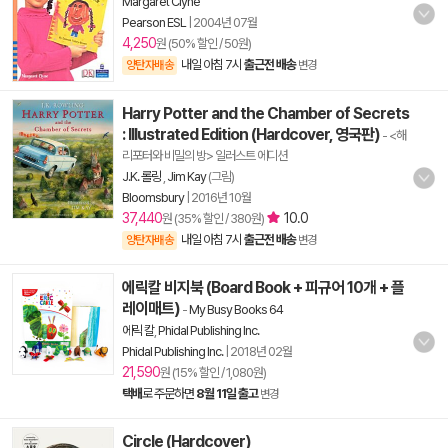
Margaret Clyne
Pearson ESL
|
2004년 07월
4,250
원 (50% 할인 / 50원)
내일 아침 7시
출근전 배송
양탄자배송
변경
Harry Potter and the Chamber of Secrets
: Illustrated Edition (Hardcover, 영국판)
- <해
리포터와 비밀의 방> 일러스트 에디션
J.K. 롤링
,
Jim Kay
(그림)
Bloomsbury
|
2016년 10월
37,440
10.0
원 (35% 할인 / 380원)
내일 아침 7시
출근전 배송
양탄자배송
변경
에릭칼 비지북 (Board Book + 피규어 10개 + 플
레이매트)
-
My Busy Books 64
에릭 칼
,
Phidal Publishing Inc.
Phidal Publishing Inc.
|
2018년 02월
21,590
원 (15% 할인 / 1,080원)
택배
로 주문하면
8월 11일 출고
변경
Circle (Hardcover)