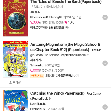
The Tales of Beedle the Bard (Paperback)
- 『음유시인 비들 이야기』원서
J.K. 롤링
Bloomsbury Publishing PLC
|
2017년 01월
9,360
10.0
원 (35% 할인 / 100원)
택배
로 주문하면
8월 11일 출고
변경
Amazing Magnetism (the Magic School B
us Chapter Book #12) (Paperback)
-
The Ma
gic School Bus Science Chapter Book (Book) 12
레베카 카미
Scholastic
|
2002년 11월
6,000
원 (20% 할인 / 300원)
내일 아침 7시
출근전 배송
양탄자배송
변경
미리보기
Catching the Wind (Paperback)
-
Four Corner
s Fluent (Book) 6
Lynn Blanche
Pearson ESL
|
2004년 07월