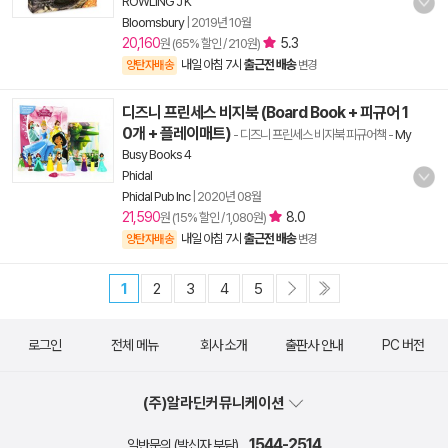
ROWLING J K
Bloomsbury
|
2019년 10월
20,160
5.3
원 (65% 할인 / 210원)
내일 아침 7시
출근전 배송
양탄자배송
변경
디즈니 프린세스 비지북 (Board Book + 피규어 1
0개 + 플레이매트)
- 디즈니 프린세스 비지북 피규어책
-
My
Busy Books 4
Phidal
Phidal Pub Inc
|
2020년 08월
21,590
8.0
원 (15% 할인 / 1,080원)
내일 아침 7시
출근전 배송
양탄자배송
변경
1
2
3
4
5
로그인
전체 메뉴
회사 소개
출판사 안내
PC 버전
(주)알라딘커뮤니케이션
1544-2514
일반문의 (발신자 부담)