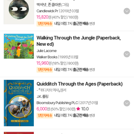
맥 바넷
,
존 클라센
(그림)
Candlewick Pr
|
2019년 03월
15,820
원 (40% 할인 / 160원)
내일 아침 7시
출근전 배송
양탄자배송
변경
Walking Through the Jungle (Paperback,
New ed)
Julie Lacome
Walker Books
|
1995년 03월
15,960
원 (18% 할인 / 800원)
내일 아침 7시
출근전 배송
양탄자배송
변경
Quidditch Through the Ages (Paperback)
- 『퀴디치의 역사』원서
J.K. 롤링
Bloomsbury Publishing PLC
|
2017년 01월
6,000
10.0
원 (50% 할인 / 60원)
내일 아침 7시
출근전 배송
양탄자배송
변경