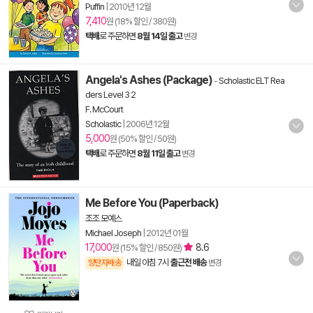
Puffin
|
2010년 12월
7,410
원 (18% 할인 / 380원)
택배
로 주문하면
8월 14일 출고
변경
Angela's Ashes (Package)
-
Scholastic ELT Rea
ders Level 3 2
F. McCourt
Scholastic
|
2006년 12월
5,000
원 (50% 할인 / 50원)
택배
로 주문하면
8월 11일 출고
변경
Me Before You (Paperback)
조조 모예스
Michael Joseph
|
2012년 01월
17,000
8.6
원 (15% 할인 / 850원)
내일 아침 7시
출근전 배송
양탄자배송
변경