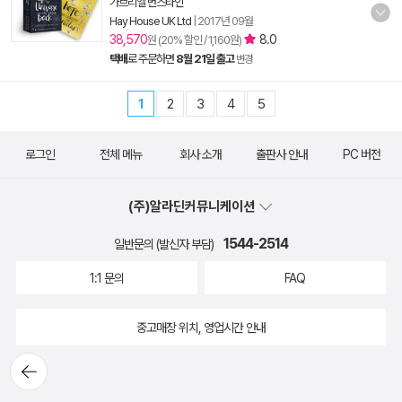
가브리엘 번스타인
Hay House UK Ltd
|
2017년 09월
38,570
8.0
원 (20% 할인 / 1,160원)
택배
로 주문하면
8월 21일 출고
변경
1
2
3
4
5
로그인
전체 메뉴
회사 소개
출판사 안내
PC 버전
(주)알라딘커뮤니케이션
1544-2514
일반문의 (발신자 부담)
1:1 문의
FAQ
중고매장 위치, 영업시간 안내
뒤로가
기