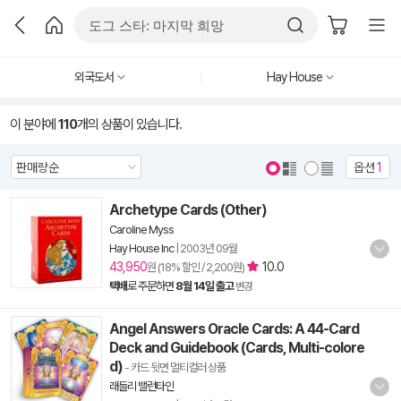
외국도서
Hay House
이 분야에
110
개의 상품이 있습니다.
옵션
1
Archetype Cards (Other)
Caroline Myss
Hay House Inc
|
2003년 09월
43,950
10.0
원 (18% 할인 / 2,200원)
택배
로 주문하면
8월 14일 출고
변경
Angel Answers Oracle Cards: A 44-Card
Deck and Guidebook (Cards, Multi-colore
d)
- 카드 뒷면 멀티컬러 상품
래들리 밸런타인