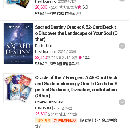
Hay House Inc
|
2009년 01월
28,800
6.0
원 (20% 할인 / 870원)
택배
로 주문하면
8월 21일 출고
변경
Sacred Destiny Oracle: A 52-Card Deck t
o Discover the Landscape of Your Soul (O
ther)
Denise Linn
Hay House Inc
|
2019년 09월
33,440
10.0
원 (20% 할인 / 1,010원)
택배
로 주문하면
8월 11일 출고
변경
Oracle of the 7 Energies: A 49-Card Deck
and Guidebookenergy Oracle Cards for S
piritual Guidance, Divination, and Intuition
(Other)
Colette Baron-Reid
Hay House
|
2020년 08월
25,600
원 (20% 할인 / 770원)
내일 (월) 아침 7시
출근전 배송
양탄자배송
썬데이 EXPRESS
변경