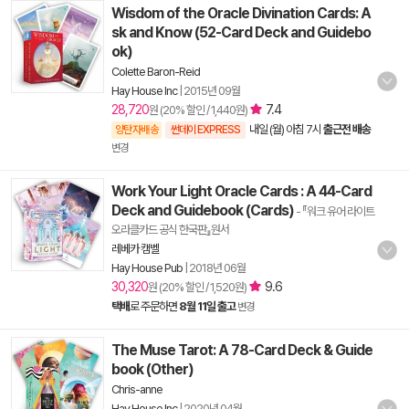
Wisdom of the Oracle Divination Cards: A
sk and Know (52-Card Deck and Guidebo
ok)
Colette Baron-Reid
Hay House Inc
|
2015년 09월
28,720
7.4
원 (20% 할인 / 1,440원)
내일 (월) 아침 7시
출근전 배송
양탄자배송
썬데이 EXPRESS
변경
Work Your Light Oracle Cards : A 44-Card
Deck and Guidebook (Cards)
- 『워크 유어 라이트
오라클카드 공식 한국판』원서
레베카 캠벨
Hay House Pub
|
2018년 06월
30,320
9.6
원 (20% 할인 / 1,520원)
택배
로 주문하면
8월 11일 출고
변경
The Muse Tarot: A 78-Card Deck & Guide
book (Other)
Chris-anne
Hay House Inc
|
2020년 04월