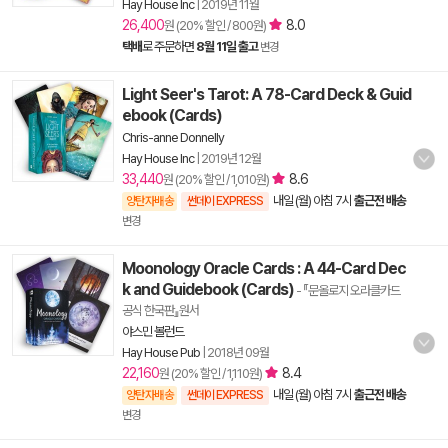
Hay House Inc
|
2019년 11월
26,400
8.0
원 (20% 할인 / 800원)
택배
로 주문하면
8월 11일 출고
변경
Light Seer's Tarot: A 78-Card Deck & Guid
ebook (Cards)
Chris-anne Donnelly
Hay House Inc
|
2019년 12월
33,440
8.6
원 (20% 할인 / 1,010원)
내일 (월) 아침 7시
출근전 배송
양탄자배송
썬데이 EXPRESS
변경
Moonology Oracle Cards : A 44-Card Dec
k and Guidebook (Cards)
- 『문올로지 오라클카드
공식 한국판』원서
야스민 볼런드
Hay House Pub
|
2018년 09월
22,160
8.4
원 (20% 할인 / 1,110원)
내일 (월) 아침 7시
출근전 배송
양탄자배송
썬데이 EXPRESS
변경