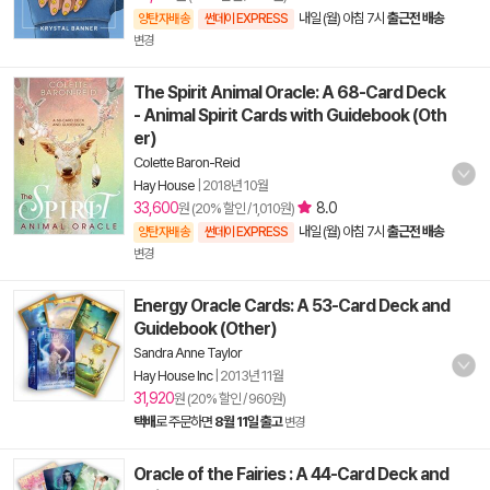
내일 (월) 아침 7시
출근전 배송
양탄자배송
썬데이 EXPRESS
변경
The Spirit Animal Oracle: A 68-Card Deck
- Animal Spirit Cards with Guidebook (Oth
er)
Colette Baron-Reid
Hay House
|
2018년 10월
33,600
8.0
원 (20% 할인 / 1,010원)
내일 (월) 아침 7시
출근전 배송
양탄자배송
썬데이 EXPRESS
변경
Energy Oracle Cards: A 53-Card Deck and
Guidebook (Other)
Sandra Anne Taylor
Hay House Inc
|
2013년 11월
31,920
원 (20% 할인 / 960원)
택배
로 주문하면
8월 11일 출고
변경
Oracle of the Fairies : A 44-Card Deck and