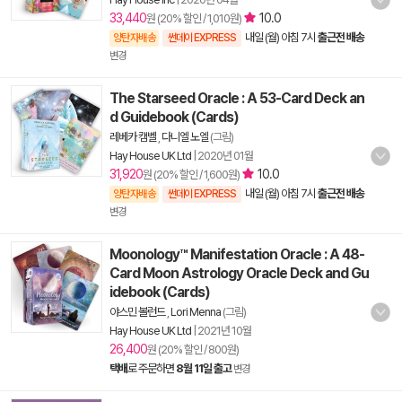
33,440
10.0
원 (20% 할인 / 1,010원)
내일 (월) 아침 7시
출근전 배송
양탄자배송
썬데이 EXPRESS
변경
The Starseed Oracle : A 53-Card Deck an
d Guidebook (Cards)
레베카 캠벨
,
다니엘 노엘
(그림)
Hay House UK Ltd
|
2020년 01월
31,920
10.0
원 (20% 할인 / 1,600원)
내일 (월) 아침 7시
출근전 배송
양탄자배송
썬데이 EXPRESS
변경
Moonology™ Manifestation Oracle : A 48-
Card Moon Astrology Oracle Deck and Gu
idebook (Cards)
야스민 볼런드
,
Lori Menna
(그림)
Hay House UK Ltd
|
2021년 10월
26,400
원 (20% 할인 / 800원)
택배
로 주문하면
8월 11일 출고
변경