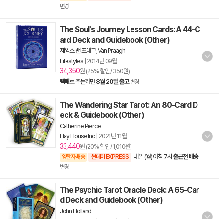
변경
The Soul's Journey Lesson Cards: A 44-C
ard Deck and Guidebook (Other)
제임스 밴 프래그
,
Van Praagh
Lifestyles
|
2014년 09월
34,350
원 (25% 할인 / 350원)
택배
로 주문하면
8월 20일 출고
변경
The Wandering Star Tarot: An 80-Card D
eck & Guidebook (Other)
Catherine Pierce
Hay House Inc
|
2021년 11월
33,440
원 (20% 할인 / 1,010원)
내일 (월) 아침 7시
출근전 배송
양탄자배송
썬데이 EXPRESS
변경
The Psychic Tarot Oracle Deck: A 65-Car
d Deck and Guidebook (Other)
John Holland