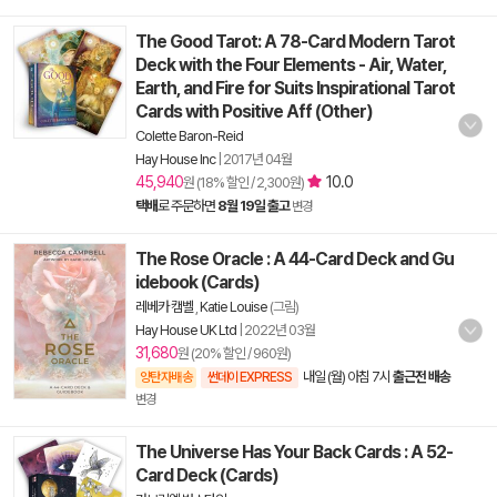
The Good Tarot: A 78-Card Modern Tarot
Deck with the Four Elements - Air, Water,
Earth, and Fire for Suits Inspirational Tarot
Cards with Positive Aff (Other)
Colette Baron-Reid
Hay House Inc
|
2017년 04월
45,940
10.0
원 (18% 할인 / 2,300원)
택배
로 주문하면
8월 19일 출고
변경
The Rose Oracle : A 44-Card Deck and Gu
idebook (Cards)
레베카 캠벨
,
Katie Louise
(그림)
Hay House UK Ltd
|
2022년 03월
31,680
원 (20% 할인 / 960원)
내일 (월) 아침 7시
출근전 배송
양탄자배송
썬데이 EXPRESS
변경
The Universe Has Your Back Cards : A 52-
Card Deck (Cards)