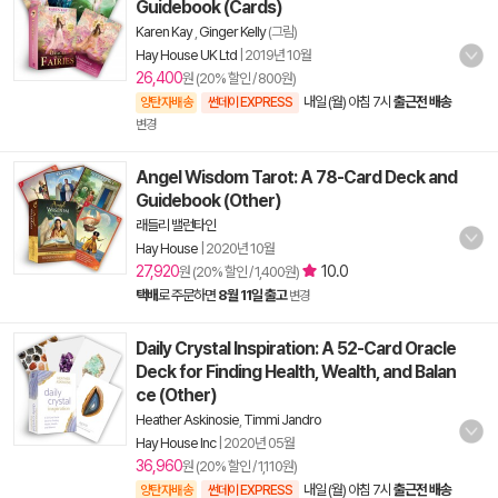
Guidebook (Cards)
Karen Kay
,
Ginger Kelly
(그림)
Hay House UK Ltd
|
2019년 10월
26,400
원 (20% 할인 / 800원)
내일 (월) 아침 7시
출근전 배송
양탄자배송
썬데이 EXPRESS
변경
Angel Wisdom Tarot: A 78-Card Deck and
Guidebook (Other)
래들리 밸런타인
Hay House
|
2020년 10월
27,920
10.0
원 (20% 할인 / 1,400원)
택배
로 주문하면
8월 11일 출고
변경
Daily Crystal Inspiration: A 52-Card Oracle
Deck for Finding Health, Wealth, and Balan
ce (Other)
Heather Askinosie
,
Timmi Jandro
Hay House Inc
|
2020년 05월
36,960
원 (20% 할인 / 1,110원)
내일 (월) 아침 7시
출근전 배송
양탄자배송
썬데이 EXPRESS