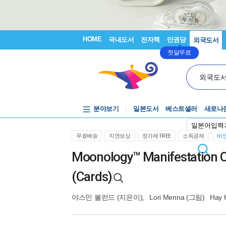
HOME
국내도서
전자책
만권당
외국도서
첫달무료
외국도
분야보기
일본도서
베스트셀러
새로나
일본어입력
무료배송
지연보상
정가제 FREE
소득공제
바인
Moonology™ Manifestation O
(Cards)
야스민 볼런드
(지은이),
Lori Menna
(그림)
Hay 