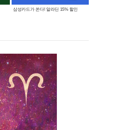
삼성카드가 쏜다! 알라딘 15% 할인
[외국도서 쿠폰] 1천원 /
5천원