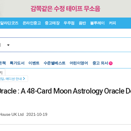
알라딘굿즈
온라인중고
중고매장
우주점
음반
블루레이
커피
서
수준별베스트
중고 외서
온책
특가도서
이벤트
Lexile®
어린이영어
5백원부터
N
수준별베스트
중고 외서
기
딩, 에디션 안내
racle : A 48-Card Moon Astrology Oracle 
House UK Ltd
2021-10-19