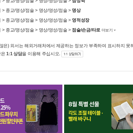
서
>
종교/명상/점술
>
명상/영성/점술
>
점성학
서
>
종교/명상/점술
>
명상/영성/점술
>
명상
서
>
종교/명상/점술
>
명상/영성/점술
>
영적성장
서
>
종교/명상/점술
>
명상/영성/점술
>
점술/손금/타로
더보기
 많은) 외서는 해외거래처에서 제공하는 정보가 부족하여 표시하지 못
항은
1:1 상담
을 이용해 주십시오.