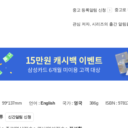
중고로
중고 등록알림 신청
관심 저자, 시리즈의 출간 알
99*137mm
언어 :
English
국가 :
영국
386g
ISBN : 978
류
신간알림 신청