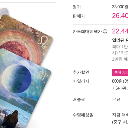
정가
33,000
26,4
판매가
22,4
카드최대혜택가
알라딘 
최대 1만
시) / 
1만원 
추가할인
최대
3,0
마일리지
800원(3
+ 5만원
배송료
무료
수령예상일
지금 택배
(중구 서