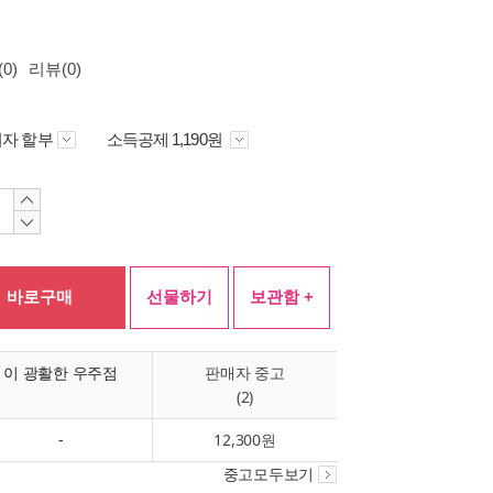
0)
리뷰(0)
자 할부
소득공제 1,190원
바로구매
선물하기
보관함 +
이 광활한 우주점
판매자 중고
(2)
-
12,300원
중고모두보기