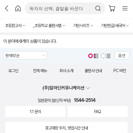
초등참고서
_초등학교 출판사별
기탄시리즈
기탄한글/새국어
이 분야에
0
개의 상품이 있습니다.
옵션
로그인
전체 메뉴
회사 소개
출판사 안내
PC 버전
(주)알라딘커뮤니케이션
1544-2514
일반문의 (발신자 부담)
1:1 문의
FAQ
중고매장 위치, 영업시간 안내