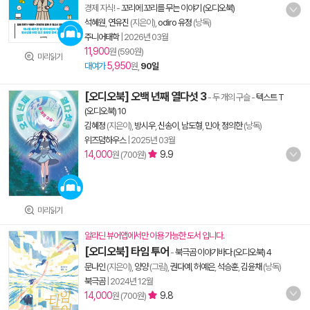
경제 지식!
-
꼬리에 꼬리를 무는 이야기 (오디오북)
석혜원
,
연유진
(지은이),
odiro 유정
(낭독)
주니어태학
|
2026년 03월
11,900
원 (590원)
미리읽기
5,950
대여가
원,
90일
[오디오북] 오백 년째 열다섯 3
- 두 개의 구슬
-
텍스트 T
(오디오북) 10
김혜정
(지은이),
방시우
,
신송이
,
남도형
,
민아
,
정의한
(낭독)
위즈덤하우스
|
2025년 03월
14,000
9.9
원 (700원)
미리읽기
알라딘 뷰어앱에서만 이용 가능한 도서 입니다.
[오디오북] 타임 투어
-
북극곰 이야기바다 (오디오북) 4
문나인
(지은이),
양양
(그림),
권다예
,
허예은
,
석승훈
,
김윤채
(낭독)
북극곰
|
2024년 12월
14,000
9.8
원 (700원)