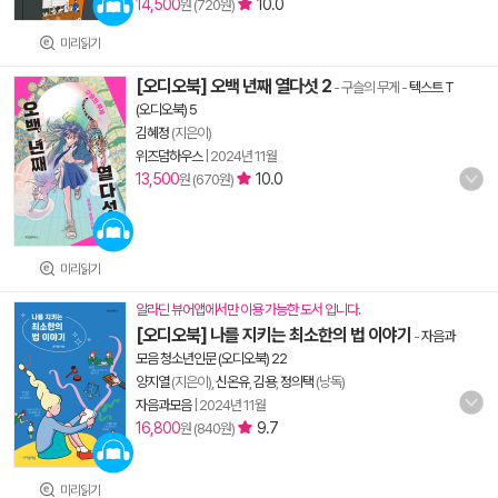
14,500
10.0
원 (720원)
미리읽기
[오디오북] 오백 년째 열다섯 2
- 구슬의 무게
-
텍스트 T
(오디오북) 5
김혜정
(지은이)
위즈덤하우스
|
2024년 11월
13,500
10.0
원 (670원)
미리읽기
알라딘 뷰어앱에서만 이용 가능한 도서 입니다.
[오디오북] 나를 지키는 최소한의 법 이야기
-
자음과
모음 청소년인문 (오디오북) 22
양지열
(지은이),
신온유
,
김용
,
정의택
(낭독)
자음과모음
|
2024년 11월
16,800
9.7
원 (840원)
미리읽기