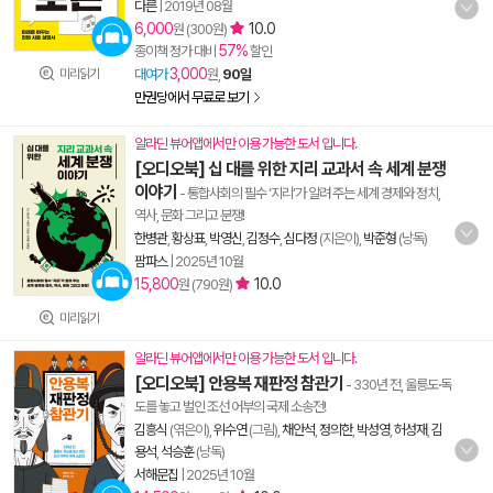
다른
|
2019년 08월
6,000
10.0
원 (300원)
57%
종이책 정가 대비
할인
3,000
미리읽기
대여가
원,
90일
만권당에서 무료로 보기
알라딘 뷰어앱에서만 이용 가능한 도서 입니다.
[오디오북] 십 대를 위한 지리 교과서 속 세계 분쟁
이야기
- 통합사회의 필수 ‘지리’가 알려 주는 세계 경제와 정치,
역사, 문화 그리고 분쟁!
한병관
,
황상표
,
박영신
,
김정수
,
심다정
(지은이),
박준형
(낭독)
팜파스
|
2025년 10월
15,800
10.0
원 (790원)
미리읽기
알라딘 뷰어앱에서만 이용 가능한 도서 입니다.
[오디오북] 안용복 재판정 참관기
- 330년 전, 울릉도·독
도를 놓고 벌인 조선 어부의 국제 소송전!
김흥식
(엮은이),
위수연
(그림),
채안석
,
정의한
,
박성영
,
허성재
,
김
용석
,
석승훈
(낭독)
서해문집
|
2025년 10월