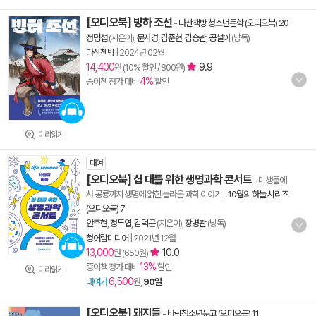
[오디오북] 빙하 조선
-
다산책방 청소년문학 (오디오북) 20
정명섭
(지은이),
문자경
,
김준현
,
김승관
,
공설아
(낭독)
다산책방
|
2024년 02월
14,400
9.9
원 (10% 할인 / 800원)
4%
종이책 정가 대비
할인
미리읽기
대여
[오디오북] 십 대를 위한 생명과학 콘서트
- 미생물에
서 공룡까지 생명에 얽힌 놀라운 과학 이야기
-
10월의 하늘 시리즈
(오디오북) 7
안주현
,
정두엽
,
김덕근
(지은이),
장병관
(낭독)
청어람미디어
|
2021년 12월
13,000
10.0
원 (650원)
13%
종이책 정가 대비
할인
미리읽기
6,500
대여가
원,
90일
[오디오북] 돼지들
-
바람청소년문고 (오디오북) 11