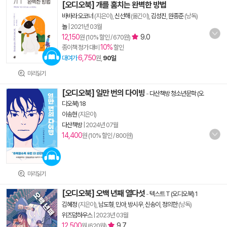
[오디오북] 개를 훔치는 완벽한 방법
바바라 오코너
(지은이),
신선해
(옮긴이),
김성진
,
원종준
(낭독)
놀
|
2021년 03월
12,150
9.0
원 (10% 할인 / 670원)
10%
종이책 정가 대비
할인
6,750
대여가
원,
90일
미리읽기
[오디오북] 일만 번의 다이빙
-
다산책방 청소년문학 (오
디오북) 18
이송현
(지은이)
다산책방
|
2024년 07월
14,400
원 (10% 할인 / 800원)
미리읽기
[오디오북] 오백 년째 열다섯
-
텍스트 T (오디오북) 1
김혜정
(지은이),
남도형
,
민아
,
방시우
,
신송이
,
정의한
(낭독)
위즈덤하우스
|
2023년 03월
12,500
9.7
원 (620원)