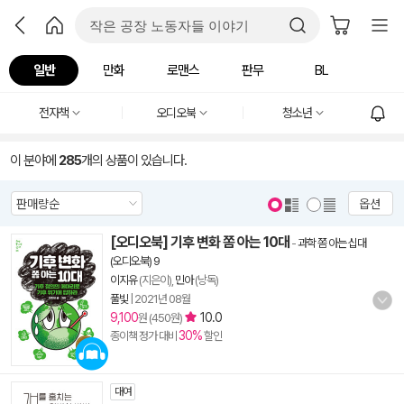
일반
만화
로맨스
판무
BL
전자책
오디오북
청소년
이 분야에
285
개의 상품이 있습니다.
옵션
[오디오북] 기후 변화 쫌 아는 10대
-
과학 쫌 아는 십대
(오디오북) 9
이지유
(지은이),
민아
(낭독)
풀빛
|
2021년 08월
9,100
10.0
원 (450원)
30%
종이책 정가 대비
할인
대여