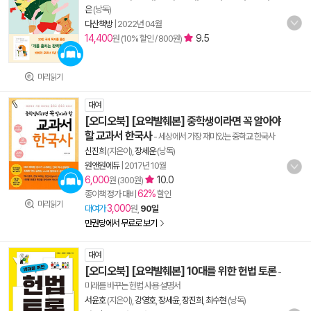
은
(낭독)
다산책방
|
2022년 04월
14,400
9.5
원 (10% 할인 / 800원)
미리읽기
대여
[오디오북] [요약발췌본] 중학생이라면 꼭 알아야
할 교과서 한국사
- 세상에서 가장 재미있는 중학교 한국사
신진희
(지은이),
장세운
(낭독)
원앤원에듀
|
2017년 10월
6,000
10.0
원 (300원)
62%
종이책 정가 대비
할인
미리읽기
3,000
대여가
원,
90일
만권당에서 무료로 보기
대여
[오디오북] [요약발췌본] 10대를 위한 헌법 토론
-
미래를 바꾸는 헌법 사용 설명서
서윤호
(지은이),
강영호
,
장세윤
,
장진희
,
최수현
(낭독)