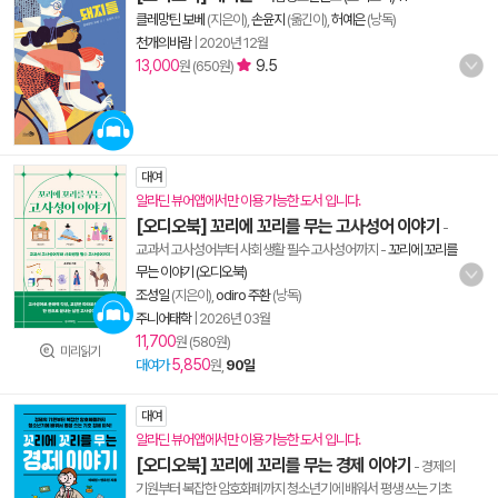
클레망틴 보베
(지은이),
손윤지
(옮긴이),
허예은
(낭독)
천개의바람
|
2020년 12월
13,000
9.5
원 (650원)
대여
알라딘 뷰어앱에서만 이용 가능한 도서 입니다.
[오디오북] 꼬리에 꼬리를 무는 고사성어 이야기
-
교과서 고사성어부터 사회생활 필수 고사성어까지
-
꼬리에 꼬리를
무는 이야기 (오디오북)
조성일
(지은이),
odiro 주환
(낭독)
주니어태학
|
2026년 03월
11,700
원 (580원)
미리읽기
5,850
대여가
원,
90일
대여
알라딘 뷰어앱에서만 이용 가능한 도서 입니다.
[오디오북] 꼬리에 꼬리를 무는 경제 이야기
- 경제의
기원부터 복잡한 암호화폐까지 청소년기에 배워서 평생 쓰는 기초