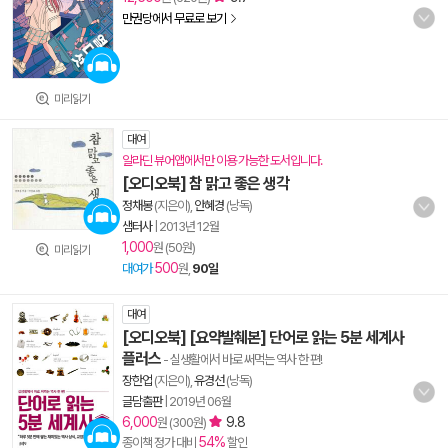
만권당에서 무료로 보기
미리읽기
대여
알라딘 뷰어앱에서만 이용 가능한 도서입니다.
[오디오북] 참 맑고 좋은 생각
정채봉
(지은이),
안혜경
(낭독)
샘터사
|
2013년 12월
1,000
원 (50원)
미리읽기
500
대여가
원,
90일
대여
[오디오북] [요약발췌본] 단어로 읽는 5분 세계사
플러스
- 실생활에서 바로 써먹는 역사 한 편!
장한업
(지은이),
유경선
(낭독)
글담출판
|
2019년 06월
6,000
9.8
원 (300원)
54%
종이책 정가 대비
할인