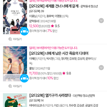
알라딘 뷰어앱에서만 이용 가능한 도서 입니다.
[오디오북] 세계를 건너 너에게 갈게
-
문학동네 청소년
(오디오북) 39
이꽃님
(지은이),
홍후백
,
이명호
(낭독)
문학동네
|
2024년 08월
12,500
9.5
원 (620원)
7%
종이책 정가 대비
할인
미리읽기
알라딘 뷰어앱에서만 이용 가능한 도서 입니다.
[오디오북] 너에게 남은 시간 죽음의 디데이
이혜린
(지은이),
박시현
(그림),
정구현
,
김유정
,
김상희
,
문우리
(낭
독)
풀빛
|
2024년 11월
11,700
9.8
원 (10% 할인 / 650원)
10%
종이책 정가 대비
할인
미리읽기
[오디오북] 열기구가 사라졌다
-
다산책방 청소년문학
(오디오북) 14
바바라 오코너
(지은이),
이신
(옮긴이),
최수현
,
김승관
,
공설아
,
김성