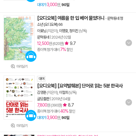
3,000
대여가
원,
90일
[오디오북] 여름을 한 입 베어 물었더니
-
문학동네 청
소년 (오디오북) 66
이꽃님
(지은이),
이명호
,
정의진
(낭독)
문학동네
|
2024년 02월
12,500
9.7
원 (620원)
7%
종이책 정가 대비
할인
미리읽기
대여
[오디오북] [요약발췌본] 단어로 읽는 5분 한국사
김영훈
(지은이),
이철희
(낭독)
글담출판
|
2019년 04월
7,800
8.7
원 (390원)
40%
종이책 정가 대비
할인
3,900
대여가
원,
90일
미리읽기