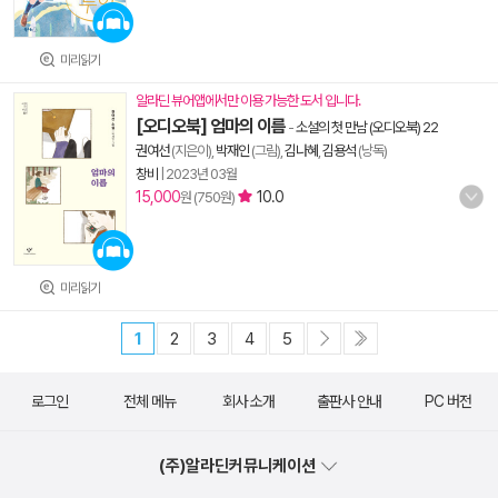
미리읽기
알라딘 뷰어앱에서만 이용 가능한 도서 입니다.
[오디오북] 엄마의 이름
-
소설의 첫 만남 (오디오북) 22
권여선
(지은이),
박재인
(그림),
김나혜
,
김용석
(낭독)
창비
|
2023년 03월
15,000
10.0
원 (750원)
미리읽기
1
2
3
4
5
로그인
전체 메뉴
회사 소개
출판사 안내
PC 버전
(주)알라딘커뮤니케이션