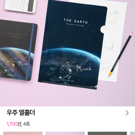
우주 엘홀더
1,700
원, 4종