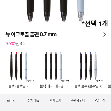
뉴 아크로볼 볼펜 0.7 mm
9,000
원, 4종
블랙 (블랙잉크)
블랙 레드 (레드잉크)
블랙 블루 (블루잉크)
블
로그인
전체 메뉴
회사 소개
출판사 안내
PC 버전