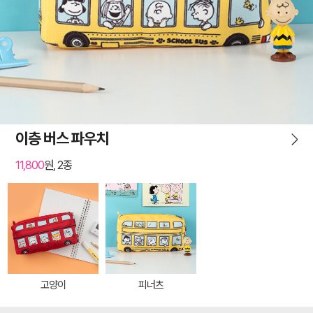
이층 버스 파우치
11,800
원, 2종
고양이
피너츠