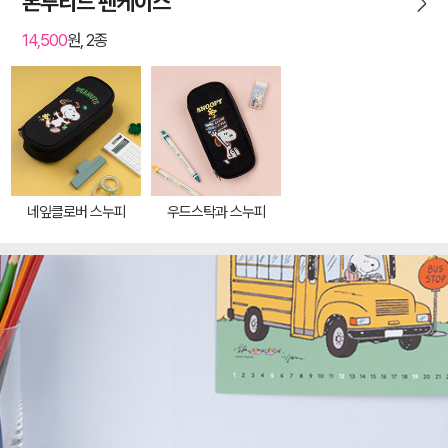
본투리드 펜케이스
14,500
원, 2종
네잎클로버 스누피
우드스탁과 스누피