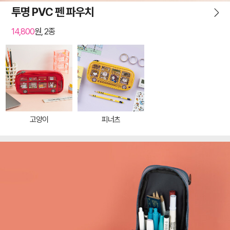
투명 PVC 펜 파우치
14,800
원, 2종
고양이
피너츠