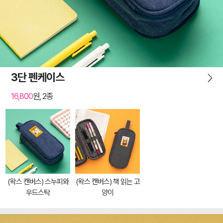
3단 펜케이스
16,800
원, 2종
(왁스 캔버스) 스누피와
(왁스 캔버스) 책 읽는 고
우드스탁
양이