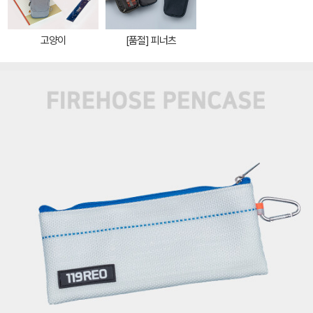
고양이
[품절] 피너츠