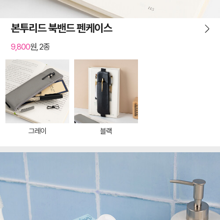
본투리드 북밴드 펜케이스
9,800
원, 2종
그레이
블랙