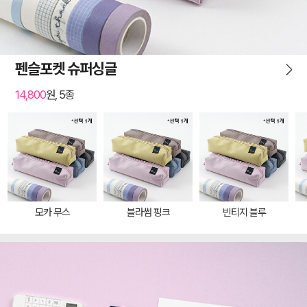
펜슬포켓 슈퍼싱글
14,800
원, 5종
모카 무스
블라썸 핑크
빈티지 블루