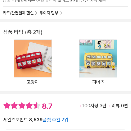
급월 +1개월까지는 전월 실적이 없어도 최대 1만원 혜택 제공
카드/간편결제 할인
무이자 할부
상품 타입 (총 2개)
고양이
피너츠
8.7
100자평 3편
리뷰 0편
세일즈포인트
8,539
플랫 주간 2위