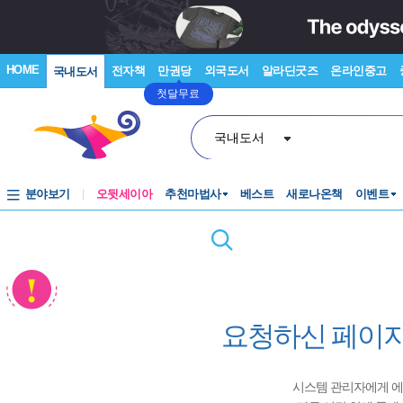
HOME
전자책
만권당
외국도서
알라딘굿즈
온라인중고
국내도서
첫달무료
국내도서
분야보기
오뒷세이아
추천마법사
베스트
새로나온책
이벤트
요청하신 페이지
시스템 관리자에게 에