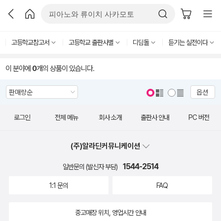
고등학교참고서
고등학교 출판사별
디딤돌
듣기는 실전이다
이 분야에
0
개의 상품이 있습니다.
옵션
로그인
전체 메뉴
회사 소개
출판사 안내
PC 버전
(주)알라딘커뮤니케이션
1544-2514
일반문의 (발신자 부담)
1:1 문의
FAQ
중고매장 위치, 영업시간 안내