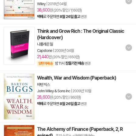
Wiley
|
2018년 04월
38,600
원 (20% 할인 / 1,160원)
택배
로 주문하면
8월 26일 출고
변경
Think and Grow Rich : The Original Classic
(Hardcover)
나폴레온 힐
Capstone
|
2009년 04월
21,440
원 (20% 할인 / 650원)
밤 11시
잠들기전 배송
양탄자배송
변경
Wealth, War and Wisdom (Paperback)
바턴 빅스
John Wiley & Sons Inc
|
2009년 10월
28,600
원 (20% 할인 / 860원)
택배
로 주문하면
8월 26일 출고
변경
The Alchemy of Finance (Paperback, 2, R
evised)
- 조지 소로스 <금융의 연금술>