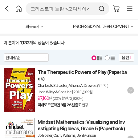
외국도서
PROFESSIONAL DEVELOPMENT
이 분야에
1,132
개의 상품이 있습니다.
옵션
1
The Therapeutic Powers of Play (Paperba
ck)
Charles E. Schaefer
,
Athena A. Drewes
(엮은이)
John Wiley & Sons Inc
|
2013년 09월
97,160
원 (20% 할인 / 2,920원)
택배
로 주문하면
8월 26일 출고
변경
Mindset Mathematics: Visualizing and Inv
estigating Big Ideas, Grade 5 (Paperback)
Jo Boaler
,
Cathy Williams
,
Jen Munson