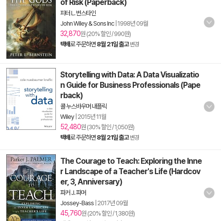
of Risk (Paperback)
피터 L. 번스타인
John Wiley & Sons Inc
|
1998년 09월
32,870
원 (20% 할인 / 990원)
택배
로 주문하면
8월 21일 출고
변경
Storytelling with Data: A Data Visualizatio
n Guide for Business Professionals (Pape
rback)
콜 누스바우머 내플릭
Wiley
|
2015년 11월
52,480
원 (30% 할인 / 1,050원)
택배
로 주문하면
8월 21일 출고
변경
The Courage to Teach: Exploring the Inne
r Landscape of a Teacher's Life (Hardcov
er, 3, Anniversary)
파커 J. 파머
Jossey-Bass
|
2017년 09월
45,760
원 (20% 할인 / 1,380원)