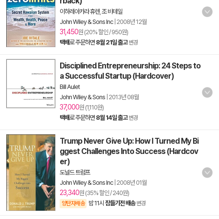
rback)
이하레아카라 휴렌
,
조 비테일
John Wiley & Sons Inc
|
2008년 12월
31,450
원 (20% 할인 / 950원)
택배
로 주문하면
8월 21일 출고
변경
Disciplined Entrepreneurship: 24 Steps to
a Successful Startup (Hardcover)
Bill Aulet
John Wiley & Sons
|
2013년 08월
37,000
원 (1,110원)
택배
로 주문하면
8월 14일 출고
변경
Trump Never Give Up: How I Turned My Bi
ggest Challenges Into Success (Hardcov
er)
도널드 트럼프
John Wiley & Sons Inc
|
2008년 01월
23,340
원 (35% 할인 / 240원)
밤 11시
잠들기전 배송
양탄자배송
변경