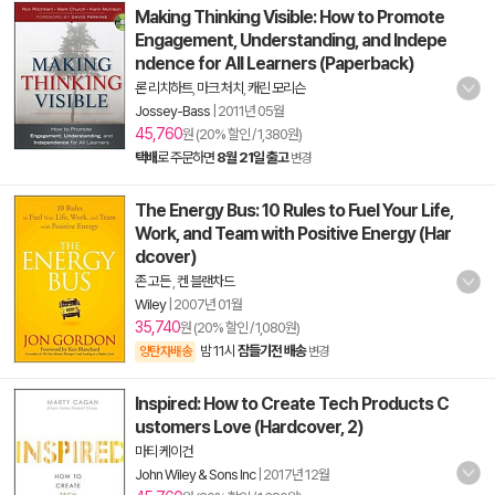
Making Thinking Visible: How to Promote
Engagement, Understanding, and Indepe
ndence for All Learners (Paperback)
론 리치하트
,
마크 처치
,
캐린 모리슨
Jossey-Bass
|
2011년 05월
45,760
원 (20% 할인 / 1,380원)
택배
로 주문하면
8월 21일 출고
변경
The Energy Bus: 10 Rules to Fuel Your Life,
Work, and Team with Positive Energy (Har
dcover)
존 고든
,
켄 블랜차드
Wiley
|
2007년 01월
35,740
원 (20% 할인 / 1,080원)
밤 11시
잠들기전 배송
양탄자배송
변경
Inspired: How to Create Tech Products C
ustomers Love (Hardcover, 2)
마티 케이건
John Wiley & Sons Inc
|
2017년 12월