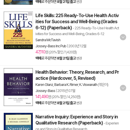
택배
로 주문하면
8월 21일 출고
변경
Life Skills: 225 Ready-To-Use Health Activ
ities for Success and Well-Being (Grades
6-12) (Paperback)
- 225 Ready-To-Use Health Act
ivities for Success and Well-Being, Grades 6-12
Sandra McTavish
Jossey-Bass Inc Pub
|
2003년 12월
47,110
원 (20% 할인 / 1,420원)
택배
로 주문하면
8월 21일 출고
변경
Health Behavior: Theory, Research, and Pr
actice (Hardcover, 5, Revised)
Karen Glanz
,
Barbara K. Rimer
,
K. Viswanath
(엮은이)
Jossey-Bass
|
2015년 07월
141,490
원 (20% 할인 / 4,250원)
택배
로 주문하면
8월 21일 출고
변경
Narrative Inquiry: Experience and Story in
Qualitative Research (Paperback)
- Experien
ce and Story in Qualitative Research