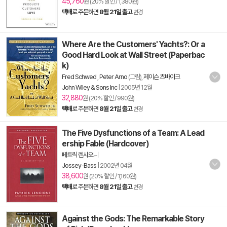
45,760
원 (20% 할인 / 1,380원)
택배
로 주문하면
8월 21일 출고
변경
Where Are the Customers' Yachts?: Or a
Good Hard Look at Wall Street (Paperbac
k)
Fred Schwed
,
Peter Arno
(그림),
제이슨 츠바이크
John Wiley & Sons Inc
|
2005년 12월
32,880
원 (20% 할인 / 990원)
택배
로 주문하면
8월 21일 출고
변경
The Five Dysfunctions of a Team: A Lead
ership Fable (Hardcover)
페트릭 렌시오니
Jossey-Bass
|
2002년 04월
38,600
원 (20% 할인 / 1,160원)
택배
로 주문하면
8월 21일 출고
변경
Against the Gods: The Remarkable Story