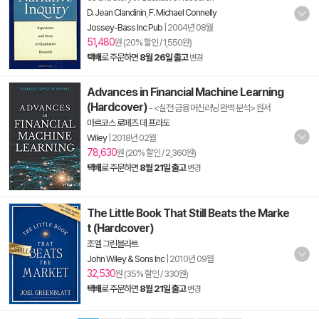
D. Jean Clandinin
,
F. Michael Connelly
Jossey-Bass Inc Pub
|
2004년 08월
51,480
원 (20% 할인 / 1,550원)
택배
로 주문하면
8월 26일 출고
변경
Advances in Financial Machine Learning
(Hardcover)
- <실전 금융 머신러닝 완벽 분석> 원서
마르코스 로페즈 데 프라도
Wiley
|
2018년 02월
78,630
원 (20% 할인 / 2,360원)
택배
로 주문하면
8월 21일 출고
변경
The Little Book That Still Beats the Marke
t (Hardcover)
조엘 그린블라트
John Wiley & Sons Inc
|
2010년 09월
32,530
원 (35% 할인 / 330원)
택배
로 주문하면
8월 21일 출고
변경