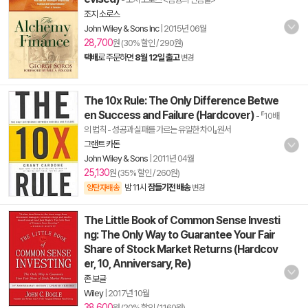
조지 소로스
John Wiley & Sons Inc
|
2015년 06월
28,700
원 (30% 할인 / 290원)
택배
로 주문하면
8월 12일 출고
변경
The 10x Rule: The Only Difference Betwe
en Success and Failure (Hardcover)
- 『10배
의 법칙 - 성공과 실패를 가르는 유일한 차이』원서
그랜트 카돈
John Wiley & Sons
|
2011년 04월
25,130
원 (35% 할인 / 260원)
밤 11시
잠들기전 배송
양탄자배송
변경
The Little Book of Common Sense Investi
ng: The Only Way to Guarantee Your Fair
Share of Stock Market Returns (Hardcov
er, 10, Anniversary, Re)
존 보글
Wiley
|
2017년 10월
38,600
원 (20% 할인 / 1,160원)