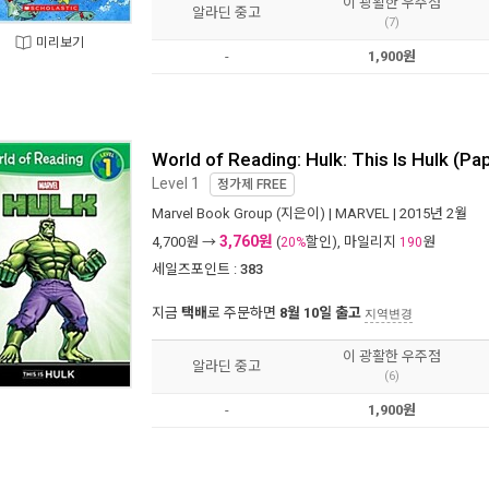
이 광활한 우주점
알라딘 중고
(7)
미리보기
-
1,900원
World of Reading: Hulk: This Is Hulk (P
Level 1
정가제
FREE
Marvel Book Group
(지은이) |
MARVEL
| 2015년 2월
3,760원
4,700
원 →
(
할인), 마일리지
원
20%
190
세일즈포인트 :
383
지금
택배
로 주문하면
8월 10일 출고
지역변경
이 광활한 우주점
알라딘 중고
(6)
-
1,900원