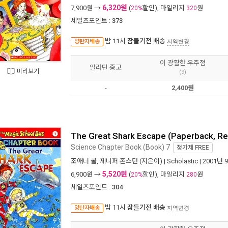
6,320원
7,900
원 →
(
할인), 마일리지
원
20%
320
세일즈포인트 :
373
밤 11시
잠들기전 배송
양탄자배송
지역변경
이 광활한 우주점
알라딘 중고
미리보기
(9)
-
2,400원
The Great Shark Escape (Paperback, Re
Science Chapter Book (Book) 7
정가제
FREE
조애너 콜
,
제니퍼 존스턴
(지은이) |
Scholastic
| 2001년 
5,520원
6,900
원 →
(
할인), 마일리지
원
20%
280
세일즈포인트 :
304
밤 11시
잠들기전 배송
양탄자배송
지역변경