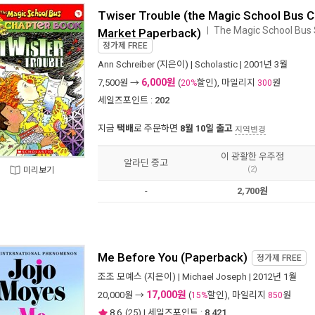
Twiser Trouble (the Magic School Bus 
The Magic School Bus 
ㅣ
Market Paperback)
정가제
FREE
Ann Schreiber
(지은이) |
Scholastic
| 2001년 3월
6,000원
7,500
원 →
(
할인), 마일리지
원
20%
300
세일즈포인트 :
202
지금
택배
로 주문하면
8월 10일 출고
지역변경
이 광활한 우주점
알라딘 중고
(2)
미리보기
-
2,700원
Me Before You (Paperback)
정가제
FREE
조조 모예스
(지은이) |
Michael Joseph
| 2012년 1월
17,000원
20,000
원 →
(
할인), 마일리지
원
15%
850
8.6
(
25
) | 세일즈포인트 :
8,421