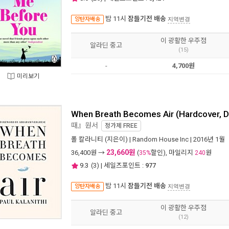
밤 11시
잠들기전 배송
양탄자배송
지역변경
이 광활한 우주점
알라딘 중고
(15)
-
4,700원
미리보기
When Breath Becomes Air (Hardcover, 
때』원서
정가제
FREE
폴 칼라니티
(지은이) |
Random House Inc
| 2016년 1월
23,660원
36,400
원 →
(
할인), 마일리지
원
35%
240
9.3
(
3
) | 세일즈포인트 :
977
밤 11시
잠들기전 배송
양탄자배송
지역변경
이 광활한 우주점
알라딘 중고
(12)