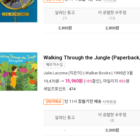
알라딘 중고
이 광활한 우주점
(1)
(13)
2,800원
2,800원
Walking Through the Jungle (Paperback
해외직수입
Julie Lacome
(지은이) |
Walker Books
| 1995년 3월
15,960원
19,470
원 →
(
할인), 마일리지
원
18%
800
세일즈포인트 :
474
밤 11시
잠들기전 배송
양탄자배송
지역변경
이 광활한 우주점
알라딘 중고
(8)
-
3,000원