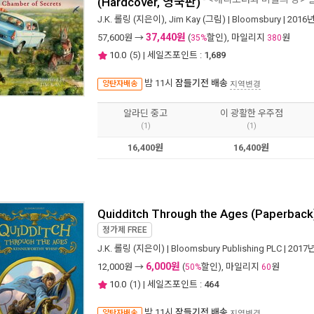
(Hardcover, 영국판)
J.K. 롤링
(지은이),
Jim Kay
(그림) |
Bloomsbury
| 2016
37,440원
57,600
원 →
(
할인), 마일리지
원
35%
380
10.0
(
5
) | 세일즈포인트 :
1,689
밤 11시
잠들기전 배송
양탄자배송
지역변경
알라딘 중고
이 광활한 우주점
(1)
(1)
16,400원
16,400원
Quidditch Through the Ages (Paperback
정가제
FREE
J.K. 롤링
(지은이) |
Bloomsbury Publishing PLC
| 2017
6,000원
12,000
원 →
(
할인), 마일리지
원
50%
60
10.0
(
1
) | 세일즈포인트 :
464
밤 11시
잠들기전 배송
양탄자배송
지역변경