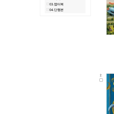
03. 챕터북
04. 단행본
2.