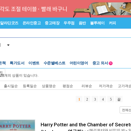
알라딘굿즈
온라인중고
중고매장
우주점
음반
블루레이
커피
서
수준별베스트
중고 외서
온책
특가도서
이벤트
어린이영어
N
Lexile®
5백원부터
기
20
개의 상품이 있습니다.
수준별베스트
중고 외서
출시일순
등록일순
상품명순
평점순
리뷰순
저가격순
고가격
1
2
3
4
5
끝
전체
Harry Potter and the Chamber of Secrets 
- <해리포터와 비밀의 방>