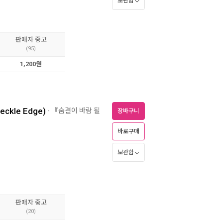
보관함
판매자 중고
(95)
1,200원
Deckle Edge)
- 『숨결이 바람 될
장바구니
바로구매
보관함
판매자 중고
(20)