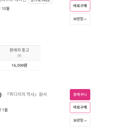
정가제
FREE
바로구매
년 10월
보관함
판매자 중고
(8)
16,500원
)
- 『퀴디치의 역사』원서
장바구니
바로구매
년 1월
보관함