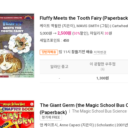
Fluffy Meets the Tooth Fairy (Paperback
케이트 맥뮐란
(지은이),
MAVIS SMITH
(그림) |
Cartwhee
2,500원
5,000
원 →
(
할인), 마일리지
원
50%
30
세일즈포인트 :
450
밤 11시
잠들기전 배송
양탄자배송
지역변경
이 광활한 우주점
알라딘 중고
(6)
-
1,300원
The Giant Germ (the Magic School Bus 
The Magic School Bus Science 
ㅣ
(Paperback)
정가제
FREE
앤 케이프시
,
Anne Capeci
(지은이) |
Scholastic
| 2001