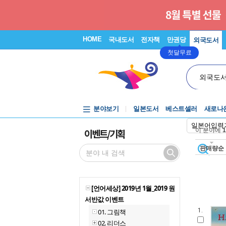
HOME
국내도서
전자책
만권당
외국도서
첫달무료
외국도
분야보기
일본도서
베스트셀러
새로나
일본어입력
이벤트/기획
이 분야에
1
판매량순
[언어세상] 2019년 1월_2019 원
서반값 이벤트
1.
01. 그림책
02. 리더스