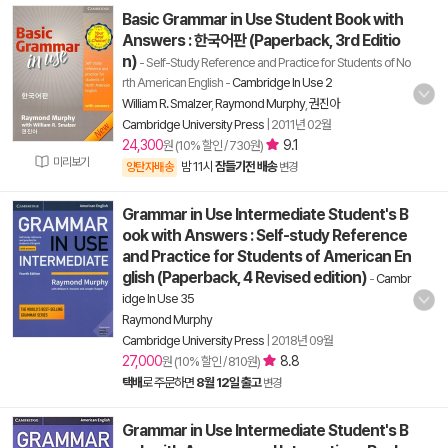
Basic Grammar in Use Student Book with
Answers : 한국어판 (Paperback, 3rd Editio
n)
- Self-Study Reference and Practice for Students of No
rth American English
-
Cambridge In Use 2
William R. Smalzer
,
Raymond Murphy
,
권진아
Cambridge University Press
|
2011년 02월
24,300
9.1
원 (10% 할인 / 730원)
미리보기
밤 11시
잠들기전 배송
양탄자배송
변경
Grammar in Use Intermediate Student's B
ook with Answers : Self-study Reference
and Practice for Students of American En
glish (Paperback, 4 Revised edition)
-
Cambr
idge In Use 35
Raymond Murphy
Cambridge University Press
|
2018년 09월
27,000
8.8
원 (10% 할인 / 810원)
택배
로 주문하면
8월 12일 출고
변경
Grammar in Use Intermediate Student's B