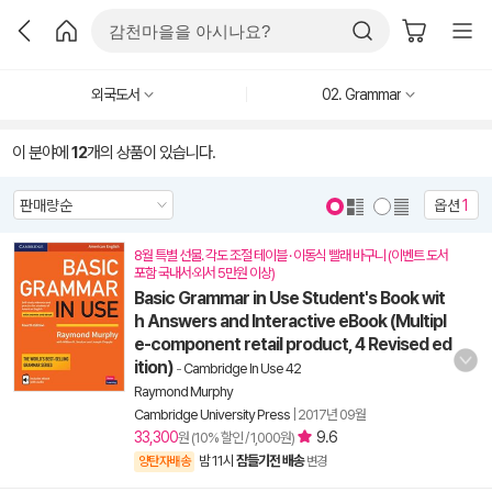
외국도서
02. Grammar
이 분야에
12
개의 상품이 있습니다.
옵션
1
8월 특별 선물. 각도 조절 테이블 · 이동식 빨래 바구니 (이벤트 도서
포함 국내서·외서 5만원 이상)
Basic Grammar in Use Student's Book wit
h Answers and Interactive eBook (Multipl
e-component retail product, 4 Revised ed
ition)
-
Cambridge In Use 42
Raymond Murphy
Cambridge University Press
|
2017년 09월
33,300
9.6
원 (10% 할인 / 1,000원)
밤 11시
잠들기전 배송
양탄자배송
변경