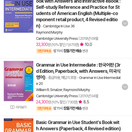
ook with Answers and Interactive eBook :
Self-study Reference and Practice for St
udents of American English (Multiple-co
mponent retail product, 4 Revised editio
n)
-
Cambridge In Use 36
Raymond Murphy
Cambridge University Press
|
2018년 09월
33,300
10.0
원 (10% 할인 / 1,670원)
밤 11시
잠들기전 배송
양탄자배송
변경
Grammar in Use Intermediate : 한국어판 (3r
d Edition, Paperback, with Answers, 미국식
영어)
- 중급자용, 해답지 포함
-
Grammar in Use Intermediat
e 20
William R. Smalzer
,
Raymond Murphy
Cambridge University Press
|
2010년 04월
24,300
8.5
원 (10% 할인 / 730원)
미리보기
밤 11시
잠들기전 배송
양탄자배송
변경
Basic Grammar in Use Student's Book wit
h Answers (Paperback, 4 Revised edition)