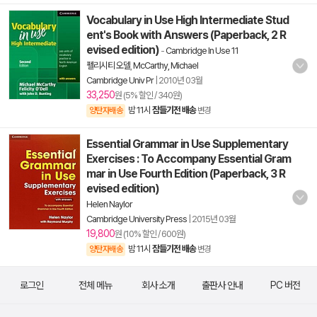
Vocabulary in Use High Intermediate Stud
ent's Book with Answers (Paperback, 2 R
evised edition)
-
Cambridge In Use 11
펠리시티 오델
,
McCarthy, Michael
Cambridge Univ Pr
|
2010년 03월
33,250
원 (5% 할인 / 340원)
밤 11시
잠들기전 배송
양탄자배송
변경
Essential Grammar in Use Supplementary
Exercises : To Accompany Essential Gram
mar in Use Fourth Edition (Paperback, 3 R
evised edition)
Helen Naylor
Cambridge University Press
|
2015년 03월
19,800
원 (10% 할인 / 600원)
밤 11시
잠들기전 배송
양탄자배송
변경
로그인
전체 메뉴
회사 소개
출판사 안내
PC 버전