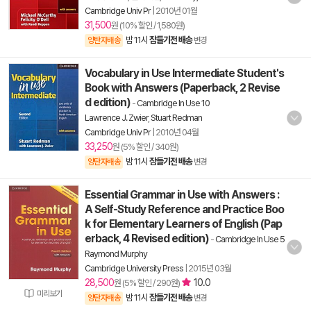
Cambridge Univ Pr
|
2010년 01월
31,500
원 (10% 할인 / 1,580원)
밤 11시
잠들기전 배송
양탄자배송
변경
Vocabulary in Use Intermediate Student's
Book with Answers (Paperback, 2 Revise
d edition)
-
Cambridge In Use 10
Lawrence J. Zwier
,
Stuart Redman
Cambridge Univ Pr
|
2010년 04월
33,250
원 (5% 할인 / 340원)
밤 11시
잠들기전 배송
양탄자배송
변경
Essential Grammar in Use with Answers :
A Self-Study Reference and Practice Boo
k for Elementary Learners of English (Pap
erback, 4 Revised edition)
-
Cambridge In Use 5
Raymond Murphy
Cambridge University Press
|
2015년 03월
28,500
10.0
원 (5% 할인 / 290원)
미리보기
밤 11시
잠들기전 배송
양탄자배송
변경