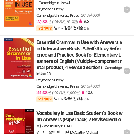
-
Cambridge In Use 41
Raymond Murphy
Cambridge University Press
|
2017년 09월
27,000
8.3
원 (10% 할인 / 810원)
밤 11시
잠들기전 배송
양탄자배송
변경
Essential Grammar in Use with Answers a
nd Interactive eBook : A Self-Study Refer
ence and Practice Book for Elementary L
earners of English (Multiple-component r
etail product, 4 Revised edition)
-
Cambridge
In Use 38
Raymond Murphy
Cambridge University Press
|
2015년 03월
33,300
10.0
원 (10% 할인 / 1,000원)
밤 11시
잠들기전 배송
양탄자배송
변경
Vocabulary in Use Basic Student's Book w
ith Answers (Paperback, 2 Revised editio
n)
-
Vocabulary in Use 1
펠리시티 오델
,
랜디 레펜
,
McCarthy, Michael