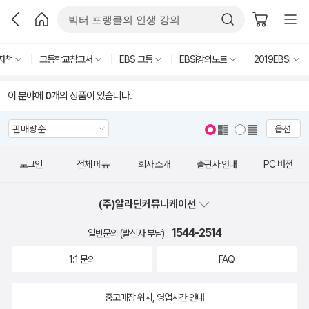
자책
고등학교참고서
EBS 고등
EBSi강의노트
2019EBSi
이 분야에
0
개의 상품이 있습니다.
옵션
로그인
전체 메뉴
회사 소개
출판사 안내
PC 버전
(주)알라딘커뮤니케이션
1544-2514
일반문의 (발신자 부담)
1:1 문의
FAQ
중고매장 위치, 영업시간 안내