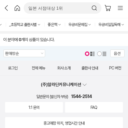
_초등학교 출판사별
좋은책
우공비문제집
우공비일일독해
이 분야에
0
개의 상품이 있습니다.
옵션
로그인
전체 메뉴
회사 소개
출판사 안내
PC 버전
(주)알라딘커뮤니케이션
1544-2514
일반문의 (발신자 부담)
1:1 문의
FAQ
중고매장 위치, 영업시간 안내