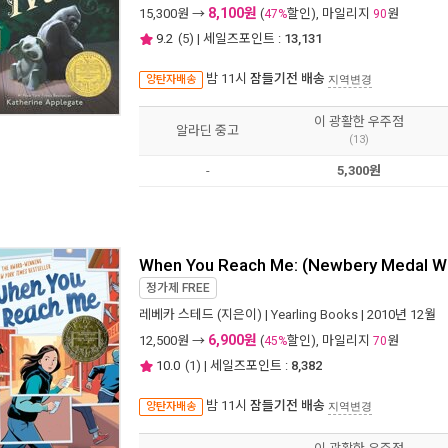
8,100원
15,300
원 →
(
할인), 마일리지
원
47%
90
9.2
(
5
) | 세일즈포인트 :
13,131
밤 11시
잠들기전 배송
양탄자배송
지역변경
이 광활한 우주점
알라딘 중고
(13)
-
5,300원
When You Reach Me: (Newbery Medal Wi
정가제
FREE
레베카 스테드
(지은이) |
Yearling Books
| 2010년 12월
6,900원
12,500
원 →
(
할인), 마일리지
원
45%
70
10.0
(
1
) | 세일즈포인트 :
8,382
밤 11시
잠들기전 배송
양탄자배송
지역변경