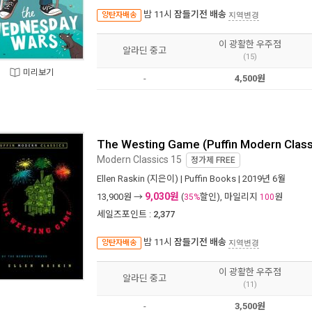
밤 11시
잠들기전 배송
양탄자배송
지역변경
이 광활한 우주점
알라딘 중고
(15)
미리보기
-
4,500원
The Westing Game (Puffin Modern Class
Modern Classics 15
정가제
FREE
Ellen Raskin
(지은이) |
Puffin Books
| 2019년 6월
9,030원
13,900
원 →
(
할인), 마일리지
원
35%
100
세일즈포인트 :
2,377
밤 11시
잠들기전 배송
양탄자배송
지역변경
이 광활한 우주점
알라딘 중고
(11)
-
3,500원