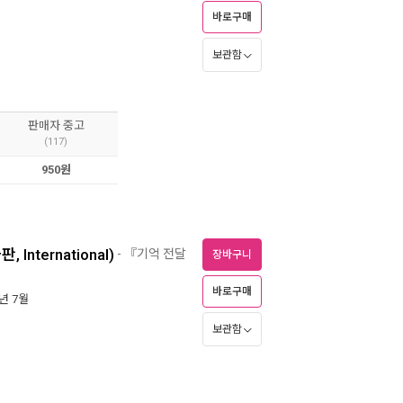
바로구매
보관함
판매자 중고
(117)
950원
, International)
- 『기억 전달
장바구니
바로구매
4년 7월
보관함