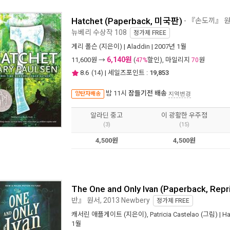
Hatchet (Paperback, 미국판)
- 『손도끼』 
뉴베리 수상작 108
정가제
FREE
게리 폴슨
(지은이) |
Aladdin
| 2007년 1월
6,140원
11,600
원 →
(
할인), 마일리지
원
47%
70
8.6
(
14
) | 세일즈포인트 :
19,853
밤 11시
잠들기전 배송
양탄자배송
지역변경
알라딘 중고
이 광활한 우주점
(3)
(15)
4,500원
4,500원
The One and Only Ivan (Paperback, Repri
반』 원서, 2013 Newbery
정가제
FREE
캐서린 애플게이트
(지은이),
Patricia Castelao
(그림) |
Ha
1월