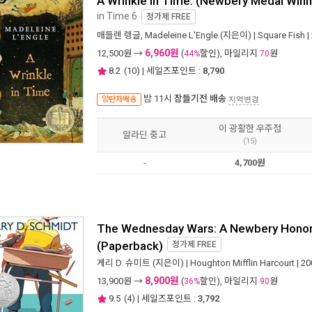
A Wrinkle in Time: (Newbery Medal Winn
in Time 6
정가제
FREE
매들렌 렝글
,
Madeleine L'Engle
(지은이) |
Square Fish
|
6,960원
12,500
원 →
(
할인), 마일리지
원
44%
70
8.2
(
10
) | 세일즈포인트 :
8,790
밤 11시
잠들기전 배송
양탄자배송
지역변경
이 광활한 우주점
알라딘 중고
(15)
-
4,700원
The Wednesday Wars: A Newbery Honor
(Paperback)
정가제
FREE
게리 D. 슈미트
(지은이) |
Houghton Mifflin Harcourt
| 2
8,900원
13,900
원 →
(
할인), 마일리지
원
36%
90
9.5
(
4
) | 세일즈포인트 :
3,792