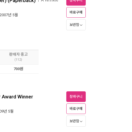
er) (Paperback)
ㅣ
장바구니
바로구매
 2007년 5월
보관함
판매자 중고
(112)
700원
 Award Winner
장바구니
바로구매
009년 5월
보관함