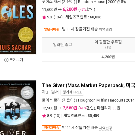
루이스 새커
(지은이) |
Random House
| 2000년 5월
6,200원
11,600
원 →
(
할인)
47%
9.3
(
134
) | 세일즈포인트 :
68,836
밤 11시
잠들기전 배송
양탄자배송
지역변경
이 광활한 우주점
알라딘 중고
(15)
-
4,200원
크게보기
The Giver (Mass Market Paperback, 미국판
자』 원서
정가제
FREE
로이스 로리
(지은이) |
Houghton Mifflin Harcourt
| 201
7,560원
12,900
원 →
(
할인), 마일리지
원
41%
80
8.9
(
13
) | 세일즈포인트 :
35,459
밤 11시
잠들기전 배송
양탄자배송
지역변경