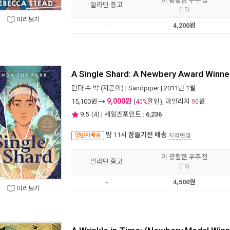
이 광활한 우주점
알라딘 중고
(15)
미리보기
-
4,200원
A Single Shard: A Newbery Award Winne
린다 수 박
(지은이) |
Sandpiper
| 2011년 1월
9,000원
15,100
원 →
(
할인), 마일리지
원
40%
90
9.5
(
4
) | 세일즈포인트 :
6,236
밤 11시
잠들기전 배송
양탄자배송
지역변경
이 광활한 우주점
알라딘 중고
(15)
-
4,500원
미리보기