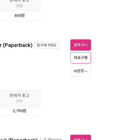
판매자 중고
(62)
800원
r (Paperback)
장바구니
정가제
FREE
바로구매
보관함
판매자 중고
(16)
2,790원
A Wrinkle