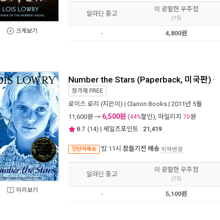
이 광활한 우주점
알라딘 중고
(15)
크게보기
-
4,800원
Number the Stars (Paperback, 미국판)
-
정가제
FREE
로이스 로리
(지은이) |
Clarion Books
| 2011년 5월
6,500원
11,600
원 →
(
할인), 마일리지
원
44%
70
8.7
(
14
) | 세일즈포인트 :
21,419
밤 11시
잠들기전 배송
양탄자배송
지역변경
이 광활한 우주점
알라딘 중고
(15)
미리보기
-
5,100원