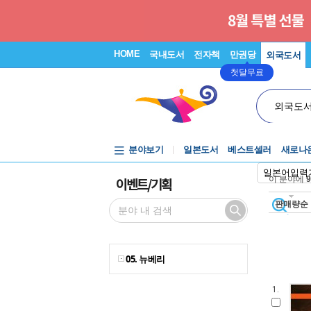
HOME
국내도서
전자책
만권당
외국도서
첫달무료
외국도
분야보기
일본도서
베스트셀러
새로나
일본어입력
이벤트/기획
이 분야에
9
판매량순
05. 뉴베리
1.