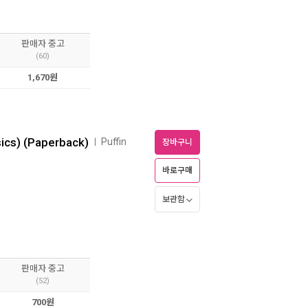
판매자 중고
(60)
1,670원
ics) (Paperback)
Puffin
ㅣ
장바구니
바로구매
보관함
판매자 중고
(52)
700원