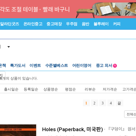
알라딘굿즈
온라인중고
중고매장
우주점
음반
블루레이
커피
서
온책
특가도서
이벤트
수준별베스트
어린이영어
중고 외서
N
Lexile®
5백원부터
기
6
개의 상품이 있습니다.
수준별베스트
중고 외서
출시일순
등록일순
상품명순
평점순
리뷰순
저가격순
고가격
1
2
3
4
끝
전체
Holes (Paperback, 미국판)
- 『구덩이』 원서