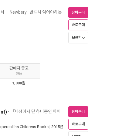
원서
Newbery : 반드시 읽어야하는
ㅣ
장바구니
바로구매
보관함
판매자 중고
(96)
1,000원
nt)
- 『세상에서 단 하나뿐인 아이
장바구니
바로구매
rpercollins Childrens Books
| 2015년