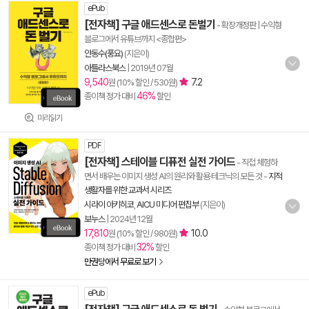
ePub
[전자책] 구글 애드센스로 돈벌기
- 확장개정판 | 수익형
블로그에서 유튜브까지 <종합편>
안동수(풍요)
(지은이)
아틀라스북스
|
2019년 07월
9,540
7.2
원 (10% 할인 / 530원)
46%
종이책 정가 대비
할인
미리읽기
PDF
[전자책] 스테이블 디퓨전 실전 가이드
- 직접 체험하
면서 배우는 이미지 생성 AI의 원리와 활용 테크닉의 모든 것
-
지적
생활자를 위한 교과서 시리즈
시라이 아키히코
,
AICU 미디어 편집부
(지은이)
보누스
|
2024년 12월
17,810
10.0
원 (10% 할인 / 980원)
32%
종이책 정가 대비
할인
만권당에서 무료로 보기
ePub