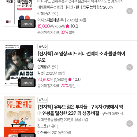
터 디자인, 인쇄 주문과 전자책 출간까지 책 제작의 모든 것! 9가지
예제로 배우는 편집 디자인
-
된다! 업무 능력 향상 200%
김혜린
(지은이)
이지스퍼블리싱 (주)
|
2023년 09월
15,000
10.0
원 (750원)
32%
종이책 정가 대비
할인
ePub
[전자책] AI 영상×미드저니·런웨이·소라·클링·하이
루오
안재홍
(지은이)
길벗
|
2025년 09월
20,800
10.0
원 (1,040원)
20%
종이책 정가 대비
할인
ePub
[전자책] 유튜브 젊은 부자들 : 구독자 0명에서 억
대 연봉을 달성한 23인의 성공 비결
- 구독자 0명에서
억대 연봉을 달성한 23인의 성공 비결
김도윤
(지은이)
다산북스
|
2019년 09월