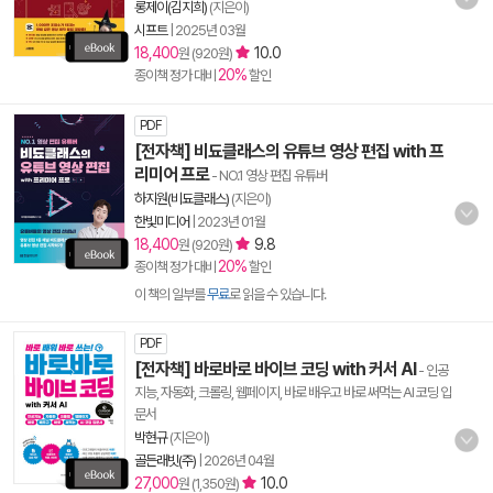
롱제이(김지희)
(지은이)
시프트
|
2025년 03월
18,400
10.0
원 (920원)
20%
종이책 정가 대비
할인
PDF
[전자책] 비됴클래스의 유튜브 영상 편집 with 프
리미어 프로
- NO.1 영상 편집 유튜버
하지원(비됴클래스)
(지은이)
한빛미디어
|
2023년 01월
18,400
9.8
원 (920원)
20%
종이책 정가 대비
할인
이 책의 일부를
무료
로 읽을 수 있습니다.
PDF
[전자책] 바로바로 바이브 코딩 with 커서 AI
- 인공
지능, 자동화, 크롤링, 웹페이지, 바로 배우고 바로 써먹는 AI 코딩 입
문서
박현규
(지은이)
골든래빗(주)
|
2026년 04월
27,000
10.0
원 (1,350원)