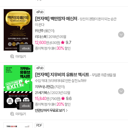
ePub
[전자책] 백만장자 메신저
- 당신의 경험이 돈이 되는 순간
이 온다
위선주
(옮긴이)
리더스북
|
2018년 05월
12,600
9.7
원 (630원)
30%
종이책 정가 대비
할인
미리읽기
ePub
[전자책] 지무비의 유튜브 엑시트
- 무일푼 취준생을 월
수입 억대 크리에이터로 만든 실전 노하우
지무비(나현갑)
(지은이)
21세기북스
|
2023년 02월
15,840
9.6
원 (790원)
20%
종이책 정가 대비
할인
만권당에서 무료로 보기
미리읽기
PDF