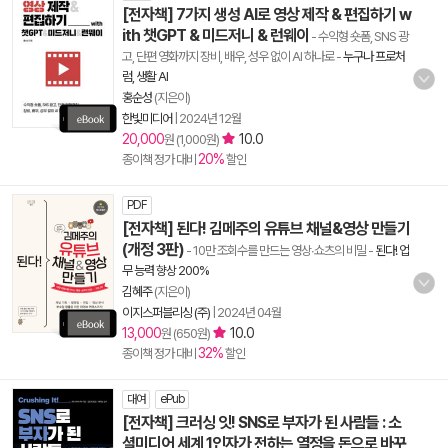
[전자책] 7가지 생성 AI로 영상 제작 & 편집하기 w
ith 챗GPT & 미드저니 & 런웨이
- 수익형 숏폼, SNS 광
고, 단편 영화까지 장비, 배우, 성우 없이 AI 하나로
-
누구나 프로처
럼, 생활 AI
홍순성
(지은이)
한빛미디어
|
2024년 12월
20,000
10.0
원 (1,000원)
20%
종이책 정가 대비
할인
PDF
[전자책] 된다! 김메주의 유튜브 채널&영상 만들기
(개정 3판)
- 10만 조회수를 만드는 영상∙쇼츠의 비밀
-
된다! 업
무 능력 향상 200%
김혜주
(지은이)
이지스퍼블리싱 (주)
|
2024년 04월
13,000
10.0
원 (650원)
32%
종이책 정가 대비
할인
대여
ePub
[전자책] 크러싱 잇! SNS로 부자가 된 사람들 : 소
셜미디어 세계 1인자가 전하는 열정을 돈으로 바꾸