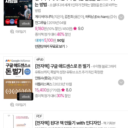
는 방법
- 소셜미디어 세계 1인자가 전하는 열정을 돈으로 바꾸는
방법
게리 바이너척
(지은이),
김진희
(옮긴이),
에릭남 (Eric Nam)
(감수)
천그루숲
|
2019년 04월
9,180
9.0
원 (10% 할인 / 450원)
미리읽기
46%
종이책 정가 대비
할인
5,100
대여가
원,
90일
만권당에서 무료로 보기
ePub
[전자책] 구글 애드센스로 돈 벌기
- 수익형 블로그에서
유튜브까지, 폭발적 성장! 유튜브 쇼츠 추가 최신 확장판
안동수(풍요)
(지은이)
아틀라스북스
|
2023년 10월
15,400
8.0
원 (770원)
30%
종이책 정가 대비
할인
미리읽기
PDF
[전자책] 된다! 책 만들기 with 인디자인
- 책 기획부