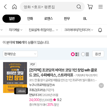
일반
만화
로맨스
판무
BL
자기계발
진로설계-취업/이민/연수
크리에이터/1인미디어
이 분야에
196
개의 상품이 있습니다.
옵션
PDF
[전자책] 조코딩의 바이브 코딩 1인 창업 wih 클로
드 코드, 수파베이스, 스트라이프
- 기획부터 엑시트까지
코드 한 줄 없이 글로벌 매출을 만드는 1인 프로덕트 빌더 풀코스
-
누구나 프로처럼 실전 AI
조동근(조코딩)
(지은이)
한빛미디어
|
2026년 05월
24,000
9.2
원 (1,200원)
20%
종이책 정가 대비
할인