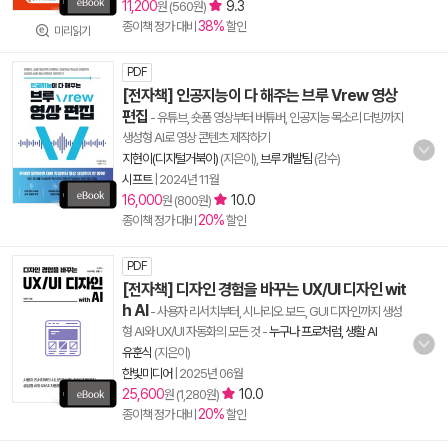
11,200
9.3
원 (560원)
38%
종이책 정가 대비
할인
미리읽기
PDF
[전자책] 인공지능이 다 해주는 브루 Vrew 영상
편집
- 유튜브, 숏폼 영상부터 버튜버, 인공지능 목소리 더빙까지
생성형 AI로 영상 콘텐츠 제작하기
지현이(디지털거북이)
(지은이),
브루 개발팀
(감수)
시프트
|
2024년 11월
16,000
10.0
원 (800원)
20%
종이책 정가 대비
할인
PDF
[전자책] 디자인 경험을 바꾸는 UX/UI 디자인 wit
h AI
- 사용자 리서치부터, 시나리오 보드, GUI 디자인까지 생성
형 AI와 UX/UI 자동화의 모든 것
-
누구나 프로처럼, 생활 AI
유훈식
(지은이)
한빛미디어
|
2025년 06월
25,600
10.0
원 (1,280원)
20%
종이책 정가 대비
할인