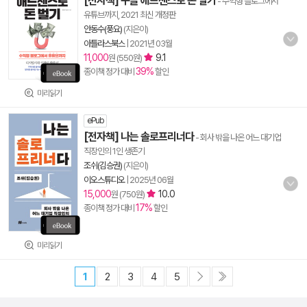
[전자책] 구글 애드센스로 돈 벌기
- 수익형 블로그에서
유튜브까지, 2021 최신 개정판
안동수(풍요)
(지은이)
아틀라스북스
|
2021년 03월
11,000
9.1
원 (550원)
39%
종이책 정가 대비
할인
미리읽기
ePub
[전자책] 나는 솔로프리너다
- 회사 밖을 나온 어느 대기업
직장인의 1인 생존기
조쉬(김승권)
(지은이)
이오스튜디오
|
2025년 06월
15,000
10.0
원 (750원)
17%
종이책 정가 대비
할인
미리읽기
1
2
3
4
5