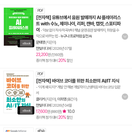
PDF
[전자책] 유튜브에서 음원 발매까지 AI 플레이리스
트 with 수노, 제미나이, 리퍼, 캔바, 캡컷, 스포티파
이
- 악보 없이 작사·작곡부터 채널 운영·음원 발매까지, 취향을 수
익으로 바꾸는 법
-
누구나 프로처럼 실전 AI
문태영
(지은이)
한빛미디어
|
2026년 07월
23,200
원 (1,160원)
20%
종이책 정가 대비
할인
PDF
[전자책] 바이브 코더를 위한 최소한의 AI/IT 지식
- '이게 왜 되지?' 개발 안 해본 개발자의 난생처음 바이브 코딩 입문
서
클리커
(지은이),
이희영
(옮긴이)
한빛미디어
|
2026년 04월
17,600
10.0
원 (880원)
20%
종이책 정가 대비
할인
ePub