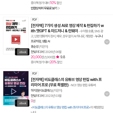
10%
종이책 정가 대비
할인
만권당에서 무료로 보기
PDF
[전자책] 7가지 생성 AI로 영상 제작 & 편집하기 w
ith 챗GPT & 미드저니 & 런웨이
- 수익형 숏폼, SNS 광
고, 단편 영화까지 장비, 배우, 성우 없이 AI 하나로, 개정판
-
누구나
프로처럼, 생활 AI
홍순성
(지은이)
한빛미디어
|
2026년 06월
20,000
9.8
원 (1,000원)
20%
종이책 정가 대비
할인
PDF
[전자책] 비됴클래스의 유튜브 영상 편집 with 프
리미어 프로 (무료 특별판)
- NO.1 영상 편집 유튜버
하지원(비됴클래스)
(지은이)
한빛미디어
|
2023년 03월
0
원
<
비됴클래스의 유튜브 영상 편집 with 프리미어 프로>
의 체험판입
니다.