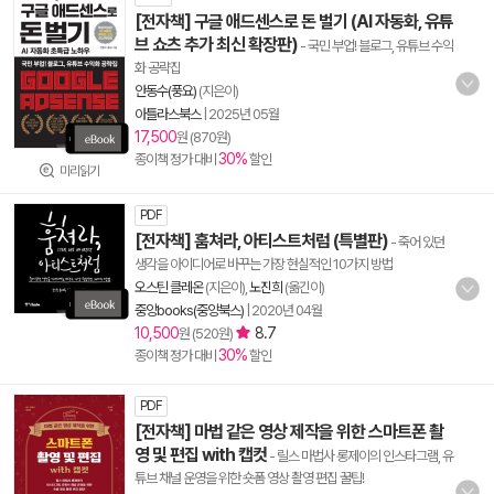
[전자책] 구글 애드센스로 돈 벌기 (AI 자동화, 유튜
브 쇼츠 추가 최신 확장판)
- 국민 부업! 블로그, 유튜브 수익
화 공략집
안동수(풍요)
(지은이)
아틀라스북스
|
2025년 05월
17,500
원 (870원)
30%
종이책 정가 대비
할인
미리읽기
PDF
[전자책] 훔쳐라, 아티스트처럼 (특별판)
- 죽어 있던
생각을 아이디어로 바꾸는 가장 현실적인 10가지 방법
오스틴 클레온
(지은이),
노진희
(옮긴이)
중앙books(중앙북스)
|
2020년 04월
10,500
8.7
원 (520원)
30%
종이책 정가 대비
할인
PDF
[전자책] 마법 같은 영상 제작을 위한 스마트폰 촬
영 및 편집 with 캡컷
- 릴스 마법사 롱제이의 인스타그램, 유
튜브 채널 운영을 위한 숏폼 영상 촬영 편집 꿀팁!