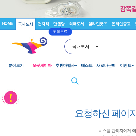
HOME
전자책
만권당
외국도서
알라딘굿즈
온라인중고
국내도서
첫달무료
국내도서
분야보기
오뒷세이아
추천마법사
베스트
새로나온책
이벤트
요청하신 페이지
시스템 관리자에게 에