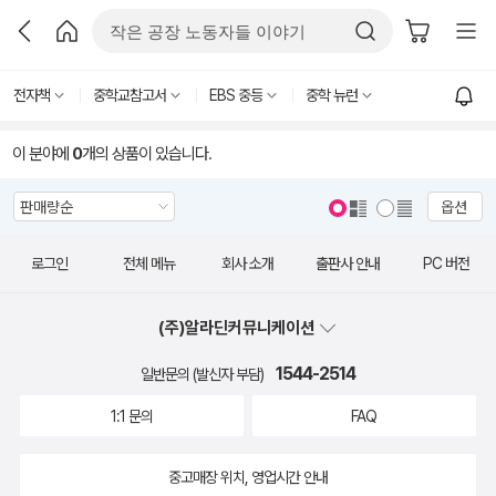
전자책
중학교참고서
EBS 중등
중학 뉴런
이 분야에
0
개의 상품이 있습니다.
옵션
로그인
전체 메뉴
회사 소개
출판사 안내
PC 버전
(주)알라딘커뮤니케이션
1544-2514
일반문의 (발신자 부담)
1:1 문의
FAQ
중고매장 위치, 영업시간 안내