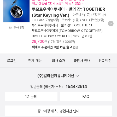
해당 상품은 CD가 포함되어 있지 않습니다.
투모로우바이투게더 - 별의 장: TOGETHER
(Star Keyring Ver.)
- 아웃박스(1종)+펜던트 (N
FC Card 포함)(5종)+포토카드(1종)+NFC 매뉴얼(1종)
-
투모로우바이투게더 - 별의 장: TOGETHER 1
판매매장
투모로우바이투게더 (TOMORROW X TOGETHER)
BIGHIT MUSIC / YG PLUS
|
2025년 07월
29,700
원 (17% 할인 / 300원)
택배
로 주문하면
8월 11일 출고
변경
로그인
전체 메뉴
회사 소개
출판사 안내
PC 버전
(주)알라딘커뮤니케이션
1544-2514
일반문의 (발신자 부담)
1:1 문의
FAQ
중고매장 위치, 영업시간 안내