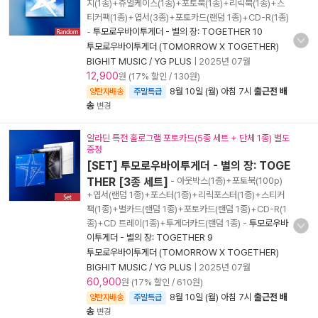
지(1종)+쥬얼케이스(1종)+포토북(1종)+리릭북(1종)+스
티커팩(1종)+엽서(3종)+포토카드(랜덤 1종)+CD-R(1종)
-
투모로우바이투게더 - 별의 장: TOGETHER 10
투모로우바이투게더 (TOMORROW X TOGETHER)
BIGHIT MUSIC / YG PLUS
|
2025년 07월
12,900
원 (17% 할인 / 130원)
8월 10일 (월) 아침 7시
출근전 배
양탄자배송
주말특급
송
변경
알라딘 특전 홀로그램 포토카드(5종 세트 + 단체 1종) 별도
증정
[SET] 투모로우바이투게더 - 별의 장: TOGE
THER [3종 세트]
- 아웃박스(1종)+포토북(100p)
+엽서(랜덤 1종)+포스터(1종)+리릭포스터(1종)+스티커
팩(1종)+별카드(랜덤 1종)+포토카드(랜덤 1종)+CD-R(1
종)+CD 트레이(1종)+투게더카드(랜덤 1종)
-
투모로우바
이투게더 - 별의 장: TOGETHER 9
투모로우바이투게더 (TOMORROW X TOGETHER)
BIGHIT MUSIC / YG PLUS
|
2025년 07월
60,900
원 (17% 할인 / 610원)
8월 10일 (월) 아침 7시
출근전 배
양탄자배송
주말특급
송
변경