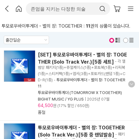
투모로우바이투게더 - 별의 장: TOGETHER :
11
권의 상품이 있습니다.
표지 보기
표지 안보기
[SET] 투모로우바이투게더 - 별의 장: TOGE
THER (Solo Track Ver.)[5종 세트]
- 각 앨
범당 패키지(1종)+쥬얼케이스(1종)+포토북(1종)+리릭북
(1종)+스티커팩(1종)+엽서(3종)+포토카드(랜덤 1종)+C
D-R(1종)
-
투모로우바이투게더 - 별의 장: TOGETHER
11
투모로우바이투게더 (TOMORROW X TOGETHER)
BIGHIT MUSIC / YG PLUS
|
2025년 07월
64,500
원 (17% 할인 / 650원)
품절
투모로우바이투게더 - 별의 장: TOGETHER
(Solo Track Ver.)[5종 중 랜덤발송]
- 패키