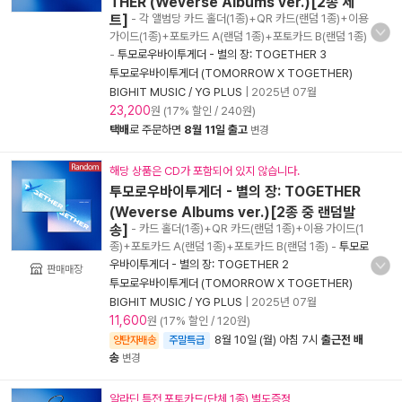
THER (Weverse Albums ver.)[2종 세
트]
- 각 앨범당 카드 홀더(1종)+QR 카드(랜덤 1종)+이용
가이드(1종)+포토카드 A(랜덤 1종)+포토카드 B(랜덤 1종)
-
투모로우바이투게더 - 별의 장: TOGETHER 3
투모로우바이투게더 (TOMORROW X TOGETHER)
BIGHIT MUSIC / YG PLUS
|
2025년 07월
23,200
원 (17% 할인 / 240원)
택배
로 주문하면
8월 11일 출고
변경
해당 상품은 CD가 포함되어 있지 않습니다.
투모로우바이투게더 - 별의 장: TOGETHER
(Weverse Albums ver.)[2종 중 랜덤발
송]
- 카드 홀더(1종)+QR 카드(랜덤 1종)+이용 가이드(1
종)+포토카드 A(랜덤 1종)+포토카드 B(랜덤 1종)
-
투모로
우바이투게더 - 별의 장: TOGETHER 2
판매매장
투모로우바이투게더 (TOMORROW X TOGETHER)
BIGHIT MUSIC / YG PLUS
|
2025년 07월
11,600
원 (17% 할인 / 120원)
8월 10일 (월) 아침 7시
출근전 배
양탄자배송
주말특급
송
변경
알라딘 특전 포토카드(단체 1종) 별도증정