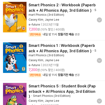
Smart Phonics 2 : Workbook (Paperb
ack + AI Phonics App, 3rd Edition )
-
S
mart Phonics (3rd Edition)
Casey Kim
,
Jayne Lee
e-future
|
2023년 11월
7,200
원 (10% 할인 / 400원)
내일 밤 11시
잠들기전 배송
양탄자배송
변경
Smart Phonics 1 : Workbook (Paperb
ack + AI Phonics App, 3rd Edition )
-
S
mart Phonics (3rd Edition)
Casey Kim
,
Jayne Lee
e-future
|
2023년 11월
7,200
원 (10% 할인 / 400원)
내일 밤 11시
잠들기전 배송
양탄자배송
변경
Smart Phonics 5 : Student Book (Pap
erback + AI Phonics App, 3rd Edition
)
-
Smart Phonics (3rd Edition)
Casey Kim
,
Jayne Lee