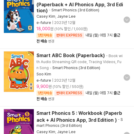
(Paperback + AI Phonics App, 3rd Edi
tion)
-
Smart Phonics (3rd Edition)
Casey Kim
,
Jayne Lee
e-future
|
2023년 12월
18,000
원 (10% 할인 / 1,000원)
내일 (월) 아침 7시
출근
양탄자배송
썬데이 EXPRESS
전 배송
변경
Smart ABC Book (Paperback)
- Book wi
th Audio Streaming QR code, Tracing Videos, Fu
n Song
-
Smart Phonics (3rd Edition)
Soo Kim
e-future
|
2023년 12월
9,900
원 (10% 할인 / 550원)
내일 (월) 아침 7시
출근
양탄자배송
썬데이 EXPRESS
전 배송
변경
Smart Phonics 5 : Workbook (Paperb
ack + AI Phonics App, 3rd Edition )
-
S
mart Phonics (3rd Edition)
Casey Kim
,
Jayne Lee