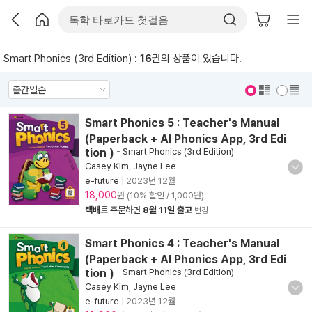
Smart Phonics (3rd Edition) :
16
권의 상품이 있습니다.
표지 보기
표지 안보기
Smart Phonics 5 : Teacher's Manual
(Paperback + AI Phonics App, 3rd Edi
tion )
-
Smart Phonics (3rd Edition)
Casey Kim
,
Jayne Lee
e-future
|
2023년 12월
18,000
원 (10% 할인 / 1,000원)
택배
로 주문하면
8월 11일 출고
변경
Smart Phonics 4 : Teacher's Manual
(Paperback + AI Phonics App, 3rd Edi
tion )
-
Smart Phonics (3rd Edition)
Casey Kim
,
Jayne Lee
e-future
|
2023년 12월