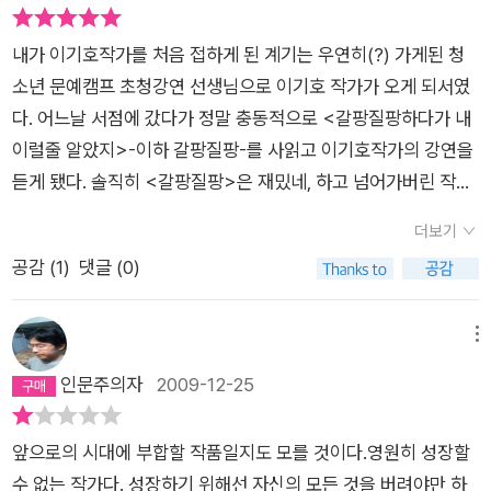
는 환상/그로테스크가 살아 있는 소설들이다.(<햄릭><머리칼
이라 불러도 될 것 같다. 먼저 주목하고 싶은 부분은 ‘머리칼 전
라고 표현하는건지는 모르겠지만 나한테는 그냥 좀 이상한 단편
전언><발밑으로...>) 둘 다 매력이 넘치긴 하지만 아무래도 전
언’과 ‘백미러 사나이 - 사물이 눈에 보이는 것보다 가까이 있
집이었다. 출판사도 이런 어려움을 알아서인지 수능기출문제풀
내가 이기호작가를 처음 접하게 된 계기는 우연히(?) 가게된 청
자의 이미지가 선명하여 후자쪽이 눌리는 듯 하다.허나 긍정적인
음’에서 드러나는 몸의 감각에 관한 것이다. 내 몸에 속해 있는 것
이집처럼 이기호 소설 '해설'을 단편분량으로 엮어 놓았는데 제일
소년 문예캠프 초청강연 선생님으로 이기호 작가가 오게 되서였
측면을 보자면 작가가 다룰 수 있는 소설의 영역과 주제의 범위가
이긴 한데 나의 의지로 통제할 수 없는 감각들. ‘머리칼 전언’의
싫어하는 짓이다. 간단하게 추천사 정도면 몰라도 이 분량이면 그
다. 어느날 서점에 갔다가 정말 충동적으로 <갈팡질팡하다가 내
한정적이지 않을 것이라는 가능성으로 비춰진다.개인적으로 재
여자의 머리칼과 ‘백미러 사나이’의 이시봉의 꿰맨 뒤통수는 주인
냥 문학평론가 본인이 책 한 권을 따로 써라. 삐딱한 욕망의 카니
이럴줄 알았지>-이하 갈팡질팡-를 사읽고 이기호작가의 강연을
미있게 본 단편은<버니><햄릿포에버><백미러사나이>등이
의 의지와는 관계없이 제멋대로 행동한다. ‘머리칼 전언’의 여자
발이고 나발이고 어려우면 어려운데로 난해하면 난해한대로 독
듣게 됐다. 솔직히 <갈팡질팡>은 재밌네, 하고 넘어가버린 작품
다.요즘 시의성으로 본다면 박정희 대통령과 연계성이 있는 <백
는 그 머리칼로 인해 현직교사와 엉뚱한 애정행각을 벌이게 된다
자가 저 알아서 느끼고 해석하게 놔둘 것이지 뭔 고려가요 얄리얄
이었다. 하지만 이기호작가의 강연을 듣고나서 이기호 그 자체의
미러사나이>가 인상적이다.박대통령 장례기간에 생긴 상처가 박
는 내용인데 사실 이 이야기를 통해 그가 전하고자 하는 속내는
더보기
리 얄랴셩 얄랴리 얄라도 아닌데 이 따위 해설을 붙여놓은건지 정
매력에 빠져버렸다. 그는 뼛속까지 이야기꾼인 것 같았다. '왕따
대통령의 눈이된다.주인공은 박대통령의 힘으로 평탄한 인생을
무엇인지 짐작이 안 간다. ‘백미러 사나이’같은 경우는 꿰맨 뒤통
공감 (
1
)
댓글 (0)
말 꼴불견이다. 거기다 해설이 소설보다 더 어렵다!! 90년대 출간
들에게 무슨 얘기를 해줘야 할까 고민하면서 왔다'는 이기호작가
누려간다.하지만 결국 자신의 눈을 침범하려는 과거의 눈과 대결
수에 눈이 생겨 눈을 감을 때는 뒤로 볼 수 있는 이시봉이 겪는 에
작이야 뭐야 하고 심난한 맘으로 찾아봤더니 흠, 오래 됐긴 했구
의 강연은 정말 너무나도 재밌고, 감명깊었다. 어쨌든 강연을 듣
하게 된다.이 소설은 작가 스스로도 밝힌 그의 편벽을 보여주는
피소드를 통해 박정희 전 대통령과, 운동권 학생들을 희화화시키
나. 2004년도 작품이었다. 그 때에는 그래, 각종 한국작품들에
고 몇 주가 지나 <최순덕 성령충만기>를 지인에게 빌려 읽게 되
메뉴
것일 수도 있다.작가는 주인공의 얼치기 운동권 참여를 통해 당시
는 효과를 노린다. 이시봉을 통해 보여주는 이 희극 같은 비극은
(하다 못해 여행기에까지) 문학평론가들의 해설이 붙어있던 시절
었다. 제목때문에 종교코너(?)에 꽃히기도 했다는 그 책은 이기
인문주의자
2009-12-25
운동권 내부의 얕음에 대해 비웃음고 있다.하지만 중심적인 풍자
읽는 내내 웃을 수 있다는 장점이 있다. 그 웃음이 폭소인지, 실소
이니까 어쩔 수 없는 일이라지만 수능 독파를 외치는 국어선생님
호의 등단작품 '버니'로 시작하여 '발밑으로 사라진 사람들'로 끝
는 결국 아직도 자신의 눈이 아니라 박대통령의 눈으로 세상을 보
인지, 냉소인지는 책을 읽으면 알게 될 테니 더 이상 긴말은 않겠
마냥 중요 문장에 밑줄 쫙쫙 그어가며 a 단편의 d 줄은 이런 뜻이
났다. 이 소설책을 끝까지 읽으면서 난 눈을 뗄 수가 없었다. 역시
는 수많은 사람들을 향하고 있다.뒤통수에 달린눈에 의지해 역사
다.(패러디 한 번 해봤다.) 두 작품 공히 나의 의지로 통제할 수 없
앞으로의 시대에 부합할 작품일지도 모를 것이다.영원히 성장할
고 d줄은 x 단편의 이 문장과 연결되고 그런 걸 읽다 보면 졸음은
이기호작가는 타고난 이야기꾼이다. 등단작 '버니'는 명성답게 잘
를 과거로 돌리려는 사람들에게 작가로써 통렬한 풍자의 칼날을
는 내 몸의 감각들을 이야기의 출발점으로 삼는다. 작품의 중요
수 없는 작가다. 성장하기 위해선 자신의 모든 것을 버려야만 하