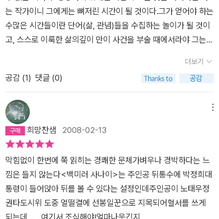
쏟아지고 안그래도 심란하게 읽은 책에 정도 팍 떨어지고 그렇고
쓰여진 소설이었다. 레퍼가 된 버니, 아니 순희의 이야기를 다룬
날리고 있는 것이다.그리고 그 박대통령에게 자신의 눈을 맡겨버
모티프로 기능하고 있다는 것이다. 통제할 수 없는 내 몸의 감각
는 작가이니 그에게는 뼈저린 시간이 될 것이다.그가 얻어야 하는
그런... 으로 끝날 뻔 했는데 어쩔씨구. 작가는 이러고 괴상망측한
이 작품은 삐딱하고 약한 것들을 좋아하는 이기호의 취향이 잘 드
린 뒤로 뛰는 주인공 이시봉을 공원이나 약수터에서 뒤로 뛰는 노
들을 창작기법으로 활용함으로써 이기호는 엉뚱하고 새로운 이
수많은 시간들이란 단어(삶, 관념)들을 수집하는 놀이가 될 것이
글을 써놓고 이제야 겨우 칼을 씻은 기분이란다. 누가 보면 뭐 대
러난듯했다. 내 별명은 바구니 물을 담으면 물이 새고 쌀을 담
인들에 빗댓건은 중의적으로 의미심장하다.결론적으로 사족하나
야기를 만들어낸다. 이와 관련하여, 얼마 전에 읽었던 한강의 ‘왼
고, 스스로 이룩한 삶의깊이 만이 사건을 부술 때에서라야 그는
단하게 썰었는 줄, 웃음이 픽 났다. 그냥 그렇다고. 책은 딱 잘
으면 쌀이 새는 대나무로 만든 가벼운 바구니 내 머리가 가벼워
덧붙이자.오랜만에 즐거운 소설,한 번에 쭈욱 읽어버릴 수 있는
손’이 생각난다. ‘왼손’은 자신의 왼손을 통제할 수 없게 된 한 30
고개를 들고 일어서게 될 것이다. 사건+사건이주는 한계를 말하
라 추천은 못하겠는데 재미는 있고 뭐 그렇다. 아참, 저 문구 하나
내 별명은 바구니 태어날 때부터 가벼워 가볍게 죽을 것 같았던
더보기
소설을 만났다.한가지 바람이 있다면 신인으로서의 신선함 감각
대 가장이 사회적으로, 개인적으로 파탄으로 치닫는 과정을 그린
고 있는 것이다. 그렇지만 마치 무한하게중심으로부터 멀어져가
에 떨어질려던 정은 도로 붙었다. 칼 씻는 게 뭐라고. 이런 게 병
내 별명은 대바구니 아무것도 몰라 아빠도 몰라 엄마도 몰라 사는
공감 (
1
)
댓글 (0)
과 풍자정신에 조금 더 깊은 내공을 만들 수 있길 바란다.뛰어난
작품이다. 같은 모티프를 활용해 이기호는 웃음을 빚어내고 한강
게 하는페이지의 숫자처럼, 혹은 책의 두께에 비례하게 될당신의
맛인가?
것도 몰라 세상을 몰라 아무도 나에게 말하는 법을 가르쳐주지 않
감각만으로도 물론 성공적인 작가가 될 수는 있을 것이다.하지만
은 섬뜩함을 보여준다. 재미있다. 표제작 ‘최순덕 성령충만기’도
증폭된 재미와는 반대로 당신을 살릴 한가지 단서는의외로 이미
았어 하지만 난 이렇게 말하지 나도 가볍고 너희들도 가벼워 내
이런 멋진 해학과 풍자정신이 더 깊은 인간에 대한 이해와 삶의
이기호 소설의 특징을 잘 보여준다. (지나치게) 독실한 기독교 신
당신 속에있다. 자신의 창작 속에서 스스로의 정체성을의심해볼
메뉴
말도 가볍고 너희 말도 가벼워 나도 바구니 너희도 바구니 물을
부조리함을 흩고 올라온다면 오래도록 기억되는 작가군에 낄 수
자를 성경의 형식을 빌려 희화화시킨다는 재치있는 발상(기독교
단어, <경험과깊이(인과)>에 대한의문과 자조가 동인으로서언
희망찬샘
2008-02-13
담으면 물이 새고 쌀을 담으면 쌀이 새는 세상은 바구니 반복
있지 않을까 생각한다.
인의 입장에서는 어떨는지 궁금하다.), 아이러니한 상황들, 엉뚱
제나 중심으로부터 멀어져가는 당신을 위해서 마련된 긴 놀이의
되는 문장은 이야기가 진행될 수록 점점 와닿아갔다. 이기호는 역
하달 수밖에 없는 결말. 이러한 요소들이 작가의 입담에 의해 잘
입구를 제공해주고 있는 것이다. 그 입구, 그건 이 작가의죽음이
시 타고난 이야기꾼 같다. 가장 마음에 들었던 단편은 '헴릿 포에
막힘없이 한번에 쭉 읽히는 경쾌한 문체가벼우나 경박하다는 느
버무려지면서 재미있는 소설 한 편으로 태어난다. 입 밖으로 소리
자 곧 새로운 탄생이 될것이다.
버'였다. 이번에도 주인공은 '시봉'이었다. 삐딱하고 불쌍한 케릭
낌은 들지 않는다<백미러 사나이>는 주인공 뒤통수에 박정희대
내서 읽으면 더 재미있을 것 같다는 생각이 들기도 하는 작품이었
터의 원형 그게 시봉이 아닐까한다. 여담이지만, 이기호소설가는
통령이 들어앉아 뒤를 볼 수 있다는 설정인데주인공이 노태우정
다. ‘버니’는 랩이라는 형식을 차용한 것이 신선하기는 하지만 내
'시봉'이 그냥 자신의 친구 이름이었다고 했다. 헴릿을 바라보는
권타도시위 도중 얼떨결에 선봉일꾼으로 지목되어혈서를 쓰게
용은 별로 파격적이지도 의미심장하지도 않아 아쉽다. 피의자 신
아버지의 망령, 그리고 시봉을 바라보는 아버지의 망령이 겹치면
되는데 ......여기서 조심해야!얼마나웃긴지