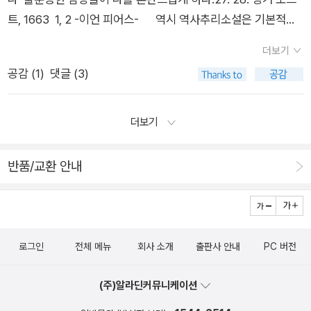
이야기겠지요. ^-^;; 당시에 많은 깨달음을 주었으나, 지금은 실
트, 1663 1, 2 -이언 피어스- 역시 역사추리소설은 기본적인
려진 경복궁 내 전각 수는 모두 509동이었다. 그러나 식민지 시
천을 못하고 있죠. ㅠㅠ 한 때 꽤 인기를 끌었던 소설이라 대개
재미를 보장한다. 다빈치 코드는 따라올 수 없는 진지함이 또한
대를 거치고 남은 전각의 수는 불과 40동에 불과했다. 그 많은 전
읽어보셨으리라 생각하지만서도... 돈 주고 사기 귀찮은데 심심할
더보기
이 책의 매력29. 백설공주 -도널드 바셀미- 작가가 말하고자 하
각들이 어떻게 사라졌으며 어디로 갔는지 체계적 연구가 부족한
때 읽고 싶으신 분께는 괜찮을거에요. 재미있어요. 저로서는
공감 (
1
)
댓글 (3)
는 바가 이해되지 않는 것은 아니지만 새로운 글쓰기를 지향하는
것은 의아한 일이다.창경궁을 동물원인 창경원으로 만든 것은 일
실망을 금치 못했던 김영하씨의 중간 단계 소설집. 영화로도 나
포스트 모던 소설식 글쓰기는 정말로 나와 맞지 않다. 도대체가
제가 조선의 궁궐을 어떻게 대접했는지를 잘 보여준다. 심지어 경
왔죠. 영화 이전에 읽어서 특이하다는 생각이 들었었습니다만...
정신나간사람처럼 중얼거리는 것 같은 소설의 호흡을 도저히 따
희궁의 정전인 숭정전과 임금의 침소였던 회상전이 남산의 일본
더보기
전체적인 재미는 별로. 재미있어요. 신선해요. 지루해요, 저에
라갈 수가 없다. 내가 늙은 건가?30. 폭스 이블 -미네트 월터스-
계 사찰 조계사(曹谿寺)로 팔려나가 이토 히로부미를 기리는데
겐. 낄낄낄, 재미나요. 뭐 한때 요시모토 바나나는 대세였
읽는 동안 별로 재밌지도 않으면서 추리소설이 맞는지도 아리송
쓰였던 사실이나, 일본인 상대 요정에 팔려가 기생들의 놀이터가
반품/교환 안내
죠. 남들 다 재미있다는데, 저만...ㅠㅠ 사실, 최악이라고 생각.-
한 책. 글쎄...31. 최순덕 성령 충만기 -이기호- 표지그림부터 하
된 사실, 고종이 평양에 세웠던 황궁인 풍경궁(豊慶宮)이 일제의
_- 좋아요 제대로 못 느꼈어요. 기억이 안나요, 제길. 가오리
나 하나의 단편들이 다 맘에 든다. 특히 단편 최순덕 성령충만기
군사기지로 전락했던 사실들은 일제의 궁궐 훼철이 의도적이고
아줌마 거 거의 다 읽었나보네요. 사실은 저도 화났어요 이 책
는 배꼽을 잡으면서 웃었다.4월 역시 바빴군... 원 책읽기가 이리
조직적이었음을 보여준다.'조선조의 궁궐을 소개하는 윤돌의 <
에. 하지만 혹시 그래도 거들떠보고싶으시면...^-^'' 오늘은 거실
힘들어서야....쩝
우리 궁궐 산책>(이비컴, 2008)의 부제가 '정겨운 朝鮮의 얼
로그인
전체 메뉴
회사 소개
출판사 안내
PC 버전
에서 우선 눈에 띠는 거 위주로 골랐습니다, 다른 방에 또 한가득
굴'인 것과 사뭇 대조된다. 아마도 예비적으로 읽어야 할 책은 홍
인데, 그건 다음에...^-^
순민의 <우리 궁궐 이야기>(청년사, 1999)일 듯싶다. '울에 남
(주)알라딘커뮤니케이션
아있는 조선왕조의 5대 궁궐인 경복궁 창덕궁 창경궁 경희궁 경