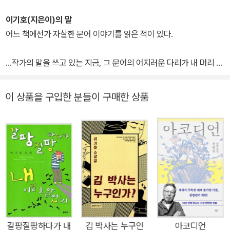
과는 잘해요』 『차남들의 세계사』, 중편소설 『목양면 방화 사건 전말
기』, 짧은 소설 『웬만해선 아무렇지 않다』 『세 살 버릇 여름까지 간
이기호(지은이)의 말
다』 『누가 봐도 연애소설』 『눈감지 마라』 등을 펴냈다. 이효석문학상,
어느 책에선가 자살한 문어 이야기를 읽은 적이 있다.
김승옥문학상, 한국일보문학상, 황순원문학상, 노근리평화상, 동인문
학상을 수상했다. 현재 광주대학교 문예창작과에서 학생들을 가르치
...작가의 말을 쓰고 있는 지금, 그 문어의 어지러운 다리가 내 머리 속
고 있다.
에서 떠나질 않는다.
돌아보니 지난 오 년, 내 삶의 궤적이 꼭 그 꼴이었다. 해산되어버린
이 상품을 구입한 분들이 구매한 상품
서커스단의, 그리 신통치도 않고 게으르기까지 한 문어. 심수봉 누님
의 전언처럼 '사랑밖에 모르는' 문어. 그 문어의 혼잣말이 바로 여기에
묶인 소설들이다.
갈팡질팡하다가 내
김 박사는 누구인
아코디언