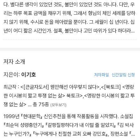
움, 혹은 외로움 같은 거 말입니다. 그런 생각을 하며 무대 위에서 내
다. 별다른 생각이 있었던 것도, 불만이 있었던 것도 아니다. 다만, 우
려왔지요.
리는 하루 목표 금액을 채우기 위해, 그래서 형님의 체인 세례를 당하
지 않기 위해, 수시로 돈을 헤아렸을 뿐이다. 그 세월이 십 년이다. 십
- 햄릿 포에버
년이 어디 짧은 시간인가. 설혹, 불만이나 고민 따위가 있다 하더라도
뭉개지고 바스러져버리고 마는 시간. 우리는 먹고 사는 문제가 급했
을 뿐이다. 가난하면 머릿속의 생각도 온통 가난에 쏠리는 게 당연하
지 않은가. 당신, 지금 유부남을 사랑하고 있다고? 그 때문에 풀어놓
저자 소개
을 말들이 많다고? 그래, 그럼 우리에게 와. 딱 하루만 우리와 함께 지
하철을 돌자고. 그러고 나서 무슨 생각이 드는지 말해보자고. 유부남
지은이:
이기호
저자파일
신간알림 신청
이 떠오르는지. 유부국수가 생각나는지. 98p
최근작 :
<[큰글자도서] 웬만해선 아무렇지 않다>
,
<[북토크] <명랑
한 이시봉의 짧고 투쟁 없는 삶> 북토크>
,
<명랑한 이시봉의 짧고 투
쟁 없는 삶>
… 총 75종
(모두보기)
1999년 『현대문학』 신인추천을 통해 작품활동을 시작했다. 소설집
『최순덕 성령충만기』 『갈팡질팡하다가 내 이럴 줄 알았지』 『김 박사
는 누구인가?』 『누구에게나 친절한 교회 오빠 강민호』, 장편소설 『사