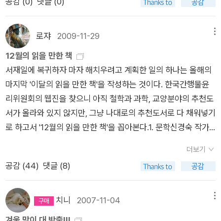
공감 (
0
)
댓글 (0)
로쟈
2009-11-29
메뉴
12월의 읽을 만한 책
서재일에 복귀하자 마자 해치우려고 계획한 일의 하나는 올해의
마지막 '이달의 읽을 만한 책'을 작성하는 것이다. 한국간행물윤
리위원회의 웹진을 찾으니 아직 철학과 과학, 교양분야의 추천도
서가 올라와 있지 않지만, 그냥 나대로의 추천도서로 다 채워넣기
로 하고서 '12월의 읽을 만한 책'을 꼽아본다.1. 문학신경숙 작가
가 고른 문학분야의 책은 이기호의 <사과는 잘해요>(현대문학,
더보기
2009)이다. 이미 소개 페이퍼를 올려놓은 적이 있고 해서 군말
공감 (
44
)
댓글 (8)
을 더 필요없을 듯. 추천의 변은 이렇다. '<사과는 잘해요>는 젊
은 작가 이기호의 첫 장편소설이다. 그 동안 단편소설 모음집인
<최순덕 성령충만기>, <갈팡질팡하다가 내 이럴 줄 알았지> 두
치니
2007-11-04
메뉴
권은 펴낸 바 있다. 이 작가는 출발부터가 독자로 하여금 책읽기
겨울 맞이 대 방출!!!