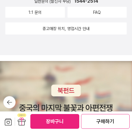
1544-2514
일반문의 (발신자 부담)
운궁(덕수궁)의 역사와 그곳에 살았던 왕들의 이야기. 저자는 궁
1:1 문의
FAQ
궐이 세월의 풍상을 지나면서 훼손된 과정,특히 일제에 의해 의도
적으로 파괴된 사실을 지적하면서 조선왕조의 왕궁 문화를 촘촘
중고매장 위치, 영업시간 안내
히 되살리고 있다.'고 소개된다.3. 철학나대로 고른 철학분야의
책은 리처드 번스타인의 <한나 아렌트와 유대인 문제>(아모르
문디, 2009)이다. 예전에 아렌트에 관심을 갖고 있을 때 눈길을
맞춰둔 책인데(번스타인은 지명도 있는 철학자로 국내에 몇 권의
책이 소개된 바 있다) 이번에아렌트 전공자인 선욱 교수의 번역
으로 읽어볼 수 있게 됐다. 겸사겸사 국내 연구자들의 논물을 모
은 <한나 아렌트와 세계사랑>(인간사랑, 2009)와 엘리자베스
영-브륄의 <한나 아렌트 전기>(인간사랑, 2007)도 같이 읽을
책으로 꼽아놓는다. 사실 영-브륄의 전기는 재작년에 <정치의 약
뒤로가
기
속>(푸른숲, 2007)과 함께 '12월의 읽을 만한 책'으로 골라놓은
적이 있었다. 하지만 이 방대한 분량의 책을 손에 집어들 여유가
보관함담기
선물하기
장바구니
구매하기
없었는데, 내달엔 그 일부라도 펴보고 싶다.공교롭게도 아렌트에