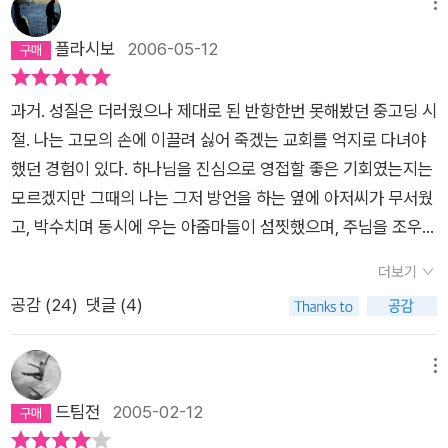
메뉴
플라시보
2006-05-12
과거. 성질은 더러웠으나 제대로 된 반항한번 못해봤던 중고딩 시
절. 나는 고모의 손에 이끌려 싫어 죽겠는 교회를 억지로 다녀야
했던 경험이 있다. 하나님을 진심으로 영접할 좋은 기회였는지는
모르겠지만 그때의 나는 그저 방언을 하는 옆에 아저씨가 무서웠
고, 박수치며 동시에 우는 아줌마들이 섬찟했으며, 주님을 조우님
이라고 발음하는 목사님이 괴상할 뿐이었다. 그러나 집안에서 꽤
더보기
큰 파워를 가지고 있던 고모를 상대로 감히 '교회 가기 싫은데요?'
공감 (
24
)
댓글 (4)
그 한마디를 할 수가 없었다. 그래서 꽤나 많은 일요일. 또 꽤나
많은 방학동안 교회의 이런저런 행사에 불려다녔다. 그 속에서 겨
자씨만한 믿음이라도 싹텄느냐 하면? 그렇다면 내가 지금처럼
메뉴
일요일마다 오후 한시까지 퍼 자는 일은 언감생심 꿈도 못 꿨을
드팀전
2005-02-12
것이다. 특정 종교를 비하할 생각은 없다. 뭐 내가 불교에는 어지