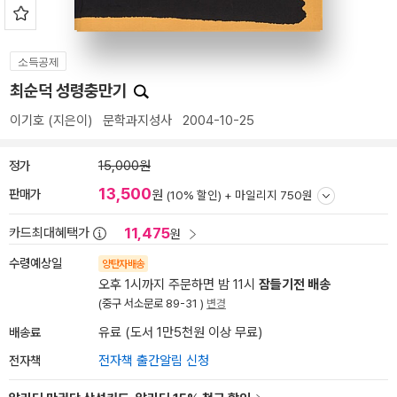
소득공제
최순덕 성령충만기
이기호
(지은이)
문학과지성사
2004-10-25
정가
15,000원
13,500
판매가
원
(10% 할인) +
마일리지 750원
11,475
카드최대혜택가
원
수령예상일
양탄자배송
오후 1시까지 주문하면 밤 11시
잠들기전 배송
(중구 서소문로 89-31 )
변경
배송료
유료 (도서 1만5천원 이상 무료)
전자책
전자책 출간알림 신청