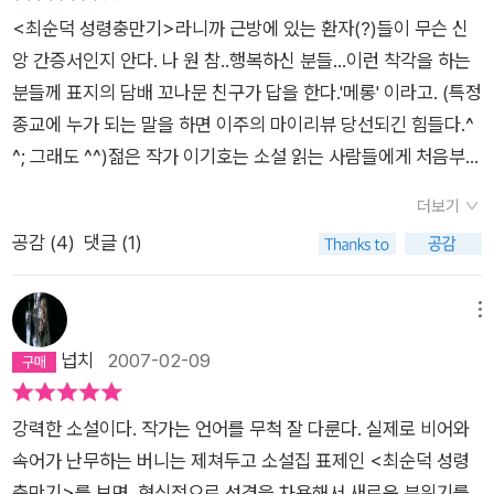
간히 두터운 신임을 가지고 있거나 몰몬교, 남묘호랭계교 (이게
<최순덕 성령충만기>라니까 근방에 있는 환자(?)들이 무슨 신
맞나?) 힌두교, 사이언톨로지교 등에는 각별한 애정을 가지고 있
앙 간증서인지 안다. 나 원 참..행복하신 분들...이런 착각을 하는
지도 않다. 나처럼 종교가 없는 인간의 관점에서 보는 종교란 전
분들께 표지의 담배 꼬나문 친구가 답을 한다.'메롱' 이라고. (특정
부 약간씩은 웃긴 (우습다는 얘기가 아니라 말 그대로 웃긴) 구석
종교에 누가 되는 말을 하면 이주의 마이리뷰 당선되긴 힘들다.^
들이 있다. 짧은 내 생각에는 그렇다. 신이 있긴 있어도 뭐 우리가
^; 그래도 ^^)젊은 작가 이기호는 소설 읽는 사람들에게 처음부터
거기다 대고 경배하고 찬양한다고 해서 크게 달라질것 없는. 종교
'메롱'을 하고 있는지도 모른다.작가는 기존의 소설이 가진 서사
인들이 들으면 입맛을 다시며 나를 전도하려고 난리를 칠지 모르
더보기
나 영혼의 울림을 위한 모종의 심각함,인위적으로 영롱한 표현을
겠지만 아무튼 내 생각은 신은 신들의 세상에서 인간은 인간의 세
공감 (
4
)
댓글 (1)
위한 작가의 뼈빠지는 노력에 고개를 돌린다.마치 역사의 광풍 중
상에서 각자 잘 먹고 잘 살면 그만 아닌가 싶다. 이런 종교에 대한
고갱이만을 겪으며 살아왔다는 듯 술자리에서 후배세대들에게
약간의 할랑함과 그나마 중고딩때의 경험으로 나는 교회. 즉 기독
자기 과시와 자기위안을 동시에 부풀려대는 투쟁가 세대의 '침튀
메뉴
교에 대해서는 다른 종교들 보다는 좀 더 가벼운 마음을 가지고
김'도 이 작가에겐 없다.물론 과거로 부터 유산을 많이 수혜받지
넙치
2007-02-09
있다. (딴건 몰라서라도 가벼울수가 없다.) 근데 이 가벼운 마음
않았다고 늘 신선한 것은 아니다.단절은 새로운 건축이 바탕되지
을 이기호가 간질간질 간지려 준다. 최순덕 성령충만기를 통해서
않으면 아무런 의미도 가지지 못하는 법이다.작가는 각 단편마다
말이다. 기독교에 심취한이들이 읽으면 상당히 불경스러울지 모
강력한 소설이다. 작가는 언어를 무척 잘 다룬다. 실제로 비어와
새로운 문체나 전달형식을 통해서 새로운 작가의 도래를 알린다.
르겠지만 딱 나같은 인간은 정말 생각없이 뒹굴며 웃을 수 있었
속어가 난무하는 버니는 제쳐두고 소설집 표제인 <최순덕 성령
우선 <최순덕 성령충만기>의 장점은 읽는 재미가 있다는 것이
다. 물론 이 책은 최순덕 성령충만기 이외에도 일곱가지의 단편들
충만기>를 보면, 형식적으로 성경을 차용해서 새로운 분위기를