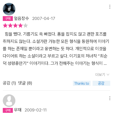
않나 싶다. 이기호가 단편에서 그리고 있는 인물들은 하나같이 우
불편하다. 세상을 비주류로 살아가는 사람이 대부분이지만 정작
게 반한 남자의 일대기 '백미러 사나이'. 음주 미스터리(가장 평범
체라고 해야 할 것 같다.랩의 라임을 구사하 듯이 보도방 삼촌이
늘을 한 번 더 생각하는 건 독자의 몫이다. 소설 마니아 당신. 사
리가 존경하거나 본받을 만한 아니 하다못해 이 사회의 멀쩡한 구
본인은 주류라고 생각하면서 긍적적 마인드를 최고의 가치로 교
했다) '간첩이 다녀가셨다', 성경책 형식이라 복음 막장인 줄 알았
메뉴
된 주인공과 보도방 출신 가수 순희의 이야기를 담고 있다.한 장
변적이고 무게 잡는 소설에 지쳤다고? 그럼 이기호를 읽으면 된
성원으로 끼워주기조차 좀 뭣한 인물들이 등장한다. 못 배우고 못
육받은 사회에서 다른 목소리로 현실을 목도하는 것은 어떤 의미
더니 이것도 사랑과 전쟁이었네? '최순덕 성령충만기'. 차라리 숫
얼음장수
2007-04-17
이 넘어 갈 때마다 랩의 후렴구 처럼 동일한 대사가 반복된다. 랩
다. 당연, 우리의 이야기는 지하철에서부터 시작해 지하철로 끝나
입고 못 먹는 그들. 그렇지만 이기호가 그리는 그들의 삶이 결코
일까. 적어도 타인에 대한 배려에 있을 것이다. 소외된 사람들의
처녀 생식으로 할 것이지 한국판 미노타우루스도 아니고 검은소
의 라임을 만드는 방법은 가장 중요한 것이 단어의 운율이다.대개
는 것이다. 별다른 생각이 있었던 것도, 불만이 있었던 것도 아니
우스꽝스럽지는 않다. (웃긴것과 우스꽝스러운 것은 천지차이
우주는 사소한 것이고, 그 사소한 것이 지켜질 때 그들은 행복을
와 교배한 순녀와 그녀의 아들 황우석의 씨감자 이야기 '발 밑으
동일 음운의 반복을 기본으로 친다.그렇다 보니 <버니>를 읽는
다. 다만, 우리는 하루 목표 금액을 채우기 위해, 그래서 형님의
힘을 뺐다. 기름기도 쏙 빠졌다. 폼을 잡지도 않고 괜한 포즈를
다.) 이런 못난 인간들도 이 사회에는 분명 존재하니 우리모두 사
누릴 수 있다. 우리느 모르는 사이에 그들의 우주를 하찮게 여기
로 사라진 사람들'. 약이 아니면 본드, 본드 아니면 술, 술이 아니
사람들은 랩을 하듯이 리듬감을 가지고 읽게 된다.<버니>의 경
체인 세례를 당하지 않기 위해, 수시로 돈을 헤아렸을 뿐이다. 그
취하지도 않는다. 소설가란 가능한 모든 형식을 동원하여 이야기
랑합시다라는 계몽적 메세지를 전하지도, 그렇다고 해서 이런 인
고 없애며 우리의 우주 또한 누군가에게 하찮게 여겨져 빼앗기고
면 담배 한 보루를 30분 안에 빨고 (담배를 안펴봐서 가능한 일인
우는 음악만 붙인다면 장편의 노래 가사가 될 수도 있겠다 싶을
세월이 십 년이다. 십 년이 어디 짧은 시간인가. 설혹, 불만이나
를 하는 존재일 뿐이라고 웅변하는 듯 하다. 개인적으로 이것을
간들도 있으니 우린 그보다 훨씬 낫지 않소? 하는 자조적인 목소
있는지 모른다.
지는 모르겠다) 제정신 아닌 상태로 의식의 흐름을 쫓으며 글을
정도로 랩의 정서와 랩에서 사용되는 단어와 라임의 구성이 훌륭
고민 따위가 있다 하더라도 뭉개지고 바스러져버리고 마는 시간.
다이어트 하는 소설이라고 부르고 싶다. 이기호의 처녀작 “최순
리를 내지도 않는다. 그냥 있는 그대로 그 사람들을 전해줄 뿐이
쓰면 이런 작품이 나오지 않을까 하고, 절대 그럴리는 없겠지만
하다.<최순덕 성령충만기>는 과거 영한판 성경책처럼 이단 구
우리는 먹고 사는 문제가 급했을 뿐이다. 가난하면 머릿속의 생각
덕 성령충만기” 이야기이다. 그가 전해주는 이야기는 형식이 독
다. 그런데 그게 참 웃긴다. 어쩌면 그 웃김은 울다가 결국에는 어
잠깐 의심을 했다. 재미는 있는데 너무 이상해서. 단편들은 하나
분 형식과 각절명 넘버링을 하고 있다.이런 형식은 클라스 후이징
도 온통 가난에 쏠리는 게 당연하지 않은가. 당신, 지금 유부남을
특할 뿐만 아니라, 그 내용도 대체로 상상력이 돋보이는 황당한
딘가에 털난다는 사실도 망각한채 울게 만드는 웃김인지도 모르
같이 난해, 심란, 민망, 당혹, 혐오, 불편, 서글픔의 어드매에 있다.
더보기
의 <책벌레>라는 소설에서 한번 본 적이 있는 듯 하다.거기에 문
사랑하고 있다고? 그 때문에 풀어놓을 말들이 많다고? 그래, 그
것들이다. 상상력이 풍부한 사람이 꾸는 몽상에서나 나올 법한 이
겠지만 말이다.
뭘 비판하려는 건지는 알겠는데 싫어하는 분위기로 풀어가는 이
공감 (
1
)
댓글 (8)
체 역시 성경에서 쓰는 의고체를 쓰고 있어서 복음서의 패러디 인
럼 우리에게 와. 딱 하루만 우리와 함께 지하철을 돌자고. 그러고
야기들. 그러나 어찌하랴? “하지만 우리는 다 알고 있다. 때론 그
야기여서 별로였다. 상상 좀 하고 살라는데 이런 상상은 별로 하
상을 강하게 한다.내용적으로 살펴보면 이 책은 총8편의 소설이
나서 무슨 생각이 드는지 말해보자고. 유부남이 떠오르는지. 유부
런 일들이 있을 수 있다는 것을”(p. 266) 그래서 그의 소설은 재
고 싶지가 않달까. 근데도 잘 읽힌다. 근데도 재미있고. 괴랄한 내
실려 있는 단편집이다.단편들은 성격상 크게 둘로 나뉜다.문체적
국수가 생각나는지. 98p
미있게 그리고 생각보다 리얼하게 읽힌다. 그가 전하고자 하는 메
메뉴
용과는 별개로 문체가 발랄한데다 힘이 세다. 사람으로 치면 청소
실험과 해학성을 높인 글과 마치 박상우의 소설과 같은 느낌을 주
시지까지 다이어트 하는 것은 아닌 것 같으니 이만하면 좋은 소설
무재
2009-02-11
년, 사차원 같고 중2병스럽다. 이런 걸 평론가들은 문학적 미학이