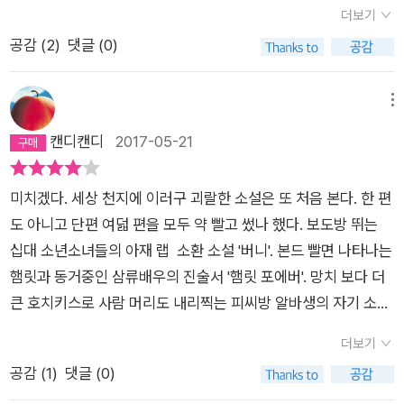
참여를 유도하는 빈칸이라니! 이후 이기호의 소설을 찾아 읽겠다
교에 들어가서도 교과서보다는 성경책을 더 열심히 보고 중간고
없는 소시민, 또는 이익집단 내에 있는 힘없는 구성원들이 하고
더보기
정도를 언급할 수 있을 성 싶다.우선 둘 다 소재를 잡고 해학적으
고 마음먹었다. 그러나 어쩌다 보니 단편집 하나 장편 하나 밖에
사나 기말고사보다 여름성경학교 퀴즈대회가 더 걱정되는 그런
싶은 말과 일맥상통한다. 또 최순덕과 시봉은 어떤가? 순덕의 광
공감 (
2
)
댓글 (0)
로 상황과 인물을 연출하는데는 탁월하다고 생각한다.이 두 작가
못 읽었다 하하. 어쨌든 이번에 이기호 비긴즈를 주문해 읽었다.
아이가 바로 최순덕이다. 그러다 남들이 대학을 갈때도 또 취직을
신적 행보를 통해 소비사회에서 낙오자가 어떤 취급을 받는지 해
모두 소설의 소재를 사회에서 소외된 인물들 낮은 곳에서 엉뚱함
두드러지는 특징은 단연 형식의 파격이다. 표제작 「최순덕 성령
할때도 오직 교회 안에서 살다시피 하는 최순덕을 보고 목사님이
학적으로 접근한다. 순덕은 신의 응답을 받기 위해 바바리 맨이
을 발휘하는 사람들로 선정한다.그리고 이 들의 행위와 주변 관계
충만기」는 성경의 형식과 의고체로 이야기를 진행하고, 「버니」는
메뉴
말씀하신다. 꼭 교회 안에 있는것만이 하나님을 섬기는 최대의 일
필요하다. 바바리 맨은 무능함 때문에 회사와 집에서 당하는 무시
를 통해 인간들이 가진 가식과 욕망의 추리함,세태의 허무맹랑함
랩 가사, 「햄릿 포에버」는 피의자 조서 형식으로 진행된다. 몇몇
캔디캔디
2017-05-21
이 아니라고. 세상에 나가서 하나님이 어떤 곳에 자신을 쓰려고
를 견디기 위해 광신도 순덕이 필요하다. 순덕은, 아니 순덕의 맹
을 해학적으로 풀이한다. 차이가 있다면 성석제의 인물들이 조금
소설에선 소설가가 변사의 위치에 서서 직접 이야기를 통제하기
했는지를 찾으라고 한다. 그저 교회 안에서 하나님만 열심히 믿으
신이 적어도 바바리 맨에게만은 위안이 될 수 있다. 생업을 팽개
더 현실성을 갖는 다는 것이다.이기호의 인물들 역시 현실에 바탕
도 한다. 무드는 해학적, 무게 잡지 않는다. 주인공들은 보도방 업
면 되는줄 알았던 스물 두살난 아현동 처녀 최순덕은 이때부터 자
치고 전도에 모든 시간을 바치는 사람들을 이따금식 지하철에서
미치겠다. 세상 천지에 이러구 괴랄한 소설은 또 처음 본다. 한 편
을 둔 듯하다.하지만 그의 글이 갖는 비현실적 상황 설정(<머리
자, 앵벌이, 광신도와 바바리 맨, 아들을 소처럼 부리는 엄마 등.
기의 쓰임을 찾기 위해 최선을 다한다. 그리고 그녀가 마침내 발
만날 수 있다. 그들의 마음 속 깊은 곳에는 바바리 맨의 고뇌가 숨
도 아니고 단편 여덟 편을 모두 약 빨고 썼나 했다. 보도방 뛰는
칼전언><백미러사나이>)과 허구임을,즉 소설임을-드러내는 문
일반적 시선에선 도덕적이라 볼 수 없는 이들의 뒷이야기를 풀어
견한 자신의 쓰임이란? 정말 골때리기 그지 없다. 그러나 이 모든
어있을지도 모를 일이다. <버니> 역시 사창가 풍경을 묘사한다.
십대 소년소녀들의 아재 랩 소환 소설 '버니'. 본드 빨면 나타나는
체(<버니><최순덕성령충만기><햄릿포에버>로 인해 주인공
헤쳐놓는다. 해학적 사연 끝에 궁극적으로 비판의 대상이 되는 건
골때리는 과정들이 조금의 희화도 없이 모두 진지한 어투로 (성
수요와 공급의 원칙에 따라 매춘이 이루어지고 있는데 공급자만
햄릿과 동거중인 삼류배우의 진술서 '햄릿 포에버'. 망치 보다 더
이 갖는 현실과의 붙박이성이 조금 떨어져보이는 것이 사실이다.
사회와 위정자들이다. 심지어 이념에 천착하는 운동권도 조롱의
경 말투니 어디 진지하다 뿐이겠는가만은) 담담히 나열되어 있
비난을 받는 그런 세상이다. 이기호가 세상을 바라보는 방식은 날
큰 호치키스로 사람 머리도 내리찍는 피씨방 알바생의 자기 소개
소설의 형식면에서는 많은 작품집을 낸 성석제와 이기호를 비교
대상이 된다. 진짜 나쁜 건 이런 시시한 약자가 아니라는 걸 영리
다. 그리고 아까도 말했지만 그게 더 웃긴다. 나머지 7개의 단편
카롭고 슬프지만 눈물을 뽑아내는 것이 아니라 웃음을 택한다. 웃
서 대필문 '옆에서 본 저 고백은'. 살아 움직이는 머리칼로 스님 거
한다는 것은 좀 무리가 있을 성 싶다.하지만 보편적 시각으로 봤
하게 비꼬아서 말한다. 당연히 현실에서 저들을 만나면 화가 나겠
더보기
들도 그럭저럭 재미있지만 나는 이 책이 최순덕 성령충만기라는
으면서 세상을 뒤집어 볼 수 있는 방법을 제시한다. 즉 주류의 시
시기도 일으켜 세우는 팜므파탈인데 분위기는 전설의 고향인 여
을 때 성석제가 보수적인 형태를 띤다고 보인다.이기호의 경우 특
으나, 읽고 나서 저들에게 연민이 드는 건 소설가의 재능 탓이다.
공감 (
1
)
댓글 (0)
단 하나의 단편만 있었다 하더라도 분명 사서 읽을 가치가 있지
각이 아닌 비주류의 시각으로 세상을 바라볼 것을 권한다. 물론
자의 '머리칼'. 박정희의 눈을 뒷통수에 달고 심수봉 닮은 여자에
히 이 첫작품집에서 여러가지 시도를 한다. 첫 작품<버니>는 랩
유쾌하다. 그러나, 결국은 그늘진 사람들의 이야기다. 사회의 그