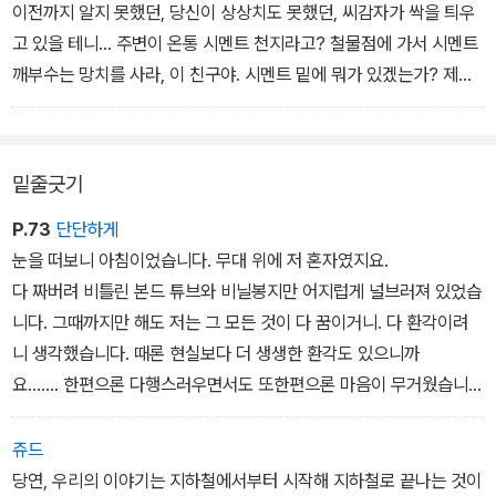
이전까지 알지 못했던, 당신이 상상치도 못했던, 씨감자가 싹을 틔우
고 있을 테니... 주변이 온통 시멘트 천지라고? 철물점에 가서 시멘트
깨부수는 망치를 사라, 이 친구야. 시멘트 밑에 뭐가 있겠는가? 제발
상상 좀 하고 살아라.
밑줄긋기
P.73
단단하게
눈을 떠보니 아침이었습니다. 무대 위에 저 혼자였지요.
다 짜버려 비틀린 본드 튜브와 비닐봉지만 어지럽게 널브러져 있었습
니다. 그때까지만 해도 저는 그 모든 것이 다 꿈이거니. 다 환각이려
니 생각했습니다. 때론 현실보다 더 생생한 환각도 있으니까
요……. 한편으론 다행스러우면서도 또한편으론 마음이 무거웠습니
다. 제 주위의 모든 것이, 심지어제 자신조차도 가짜가 아닐까 하는 생
각이 들었습니다.
쥬드
세상은 아무 변화가 없는데 나만 혼자 미쳐 날뛰고 있는 듯한 두려
당연, 우리의 이야기는 지하철에서부터 시작해 지하철로 끝나는 것이