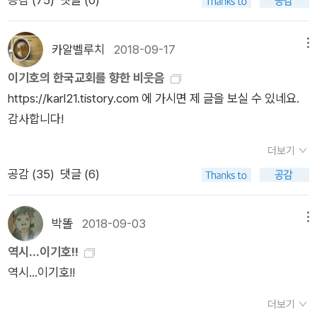
지로, 때로는 우매한자가 벌이는 한 편의 촌극으로, 때로는 아이
러니한 블랙코미디로 이야기를 완성시킨다. 이기호는 소설작법
카알벨루치
2018-09-17
메뉴
에 있어 하나의 방식만을 맹렬하게 고집하지 않는다. 소설 한 편
을 전부 랩의 가사로 채우는가 하면(버니), 피의자 조서형식으로
이기호의 한국교회를 향한 비웃음
꾸미기도 하고(햄릿 포에버), 성경의 의고체 어투를 흉내내어 쓰
https://karl21.tistory.com 에 가시면 제 글을 보실 수 있네요.
기도 한다(최순덕 성령충만기). 단지 형식적 실험을 위해서만 이
감사합니다!
러한 시도를 하는 것은 아니다. 그의 소설에서 이러한 형식의 파
더보기
괴는 작품의 내용과 긴밀하게 연관을 가지는 것이 특징이다. 랩의
공감 (
35
)
댓글 (6)
가사를 흉내낸 것은 작품 속 인물 버니가 랩밖에는 할 줄 모르는
백치여서이고, 피의자 조서형식으로 꾸며낸 것은 작품의 주인공
이 실제로 경찰서에서 조서를 작성하는 상황에 처해 있기 때문이
박똘
2018-09-03
메뉴
다. 또 성경의 어투를 흉내낸 것은 주인공이 광신도인 것과 관계
역시...이기호!!
가 있다. 이밖에도 이러한 형식적 파괴를 통해서 얻는 효과는 적
역시...이기호!!
지 않다. '버니'의 경우 랩의 형식을 차용하고 있어서인지 활자에
리듬감이 부여되어 청각적인 효과를 거둔다. 성경을 흉내내어 의
더보기