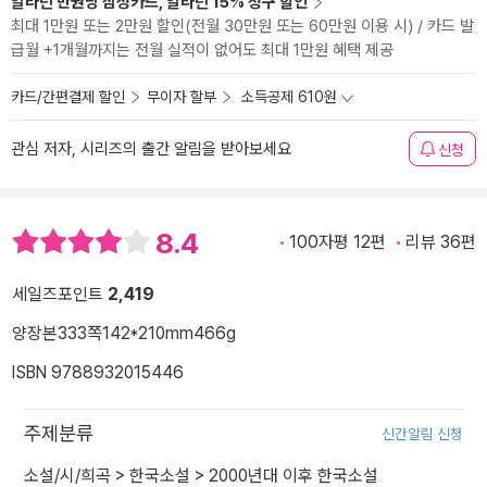
알라딘 만권당 삼성카드, 알라딘 15% 청구 할인
최대 1만원 또는 2만원 할인(전월 30만원 또는 60만원 이용 시) / 카드 발
급월 +1개월까지는 전월 실적이 없어도 최대 1만원 혜택 제공
카드/간편결제 할인
무이자 할부
소득공제 610원
관심 저자, 시리즈의 출간 알림을 받아보세요
신청
8.4
100자평 12편
리뷰 36편
세일즈포인트
2,419
양장본
333쪽
142*210mm
466g
ISBN 9788932015446
주제분류
신간알림 신청
소설/시/희곡
>
한국소설
>
2000년대 이후 한국소설