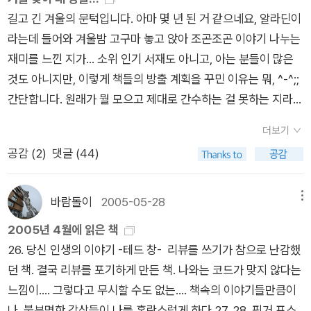
의 즐거움을 선사하려는 듯 작품을 읽는 동안 웃음이 만발하게 하
길고 긴 겨울의 문턱입니다. 아마 몇 년 된 거 같으네요, 알라딘이
는 유머로 무장하고 등장했다.(...)<사과는 잘해요>는 제목에 등
라는데 들어와 겨울밤 고구마 놓고 앉아 조곤조곤 이야기 나누는
장하는 ‘사과’보다는 ‘죄의식’이 무엇인지를 찾아가는 소설이기도
재미를 느낀 지가... 소위 인기 서재도 아니고, 아는 분들이 많은
하다. 이 작가의 독특한 화법이 여전히 웃음과 가독성을 불러일으
것도 아니지만, 이렇게 책들의 방출 계획을 꾸민 이유는 뭐, ^-^;;
키는 한편 웃을 수만은 없는 둔중한 근원적인 아픔이 남는 작품이
간단합니다. 원래가 뭘 모으고 제대로 간수하는 걸 못하는 지라,
다. 우리가 흔히 미안하다고 말하는 ‘사과’의 집단성과 사회성을
여기저기 사랑도 제대로 못 받고 쌓여 가는 책들을 제대로 된 주
다시 한번 생각해보게 한다.' 그 사과의 집단성과 사회성의 올해
더보기
인들에게 보내드리거나 제 돈 주고 사서 보기는 아까운 책들은 이
의 사회적 이슈이기도 하기에 여러 모로 음미해볼 만하지 않나 싶
공감 (
2
)
댓글 (44)
렇게 나눠 보는 편이 좋다는 생각이 들어서요.고백하자면, 제대로
다.2. 역사이덕일 소장이 고른 역사분야의 책은 우동선 외, <궁궐
간수 못하는 저라 할 지라도 무척 애정이 가는 책들은 있기에, 그
의 눈물, 백 년의 침묵>(효형출판, 2009)이다. 이렇게 거명되지
넘들은 뺐습니다만... 제게는 그런 애정을 못받아 여기 넘어왔드
바람돌이
2005-05-28
메뉴
않았다면 나로선 그냥 흘려보냈을 책이다. 궁궐의 역사가 눈물의
라도 어떤 분들에게는 소중해질 수 있는 책들도 있으리라 살짝 변
2005년 4월에 읽은 책
역사이기도 한 것은 다음의 소개를 통해 알 수 있다.'아마도 궁궐
명을 해보면서, 자 시작합니다. 1차 대방출!책을 드리는 기준은 다
26. 당신 인생의 이야기 -테드 창- 리뷰를 쓰기가 참으로 난감했
만큼 식민지 시대의 상흔을 고스란히 간직한 현장을 찾기도 쉽지
른 건 없습니다. 무조건 선착순, 여러권을 적으시면 여러권을, 한
던 책. 결국 리뷰를 포기하게 만든 책. 나와는 코드가 맞지 않다는
않을 것이다.(...) <궁궐의 눈물, 백 년의 침묵>은 이토록 수많았
권만 적으시면 한권을. 비밀 댓글로 받으실 주소만 적어주시면 되
느낌이.... 그렇다고 무시할 수도 없는.... 책속의 이야기들만큼이
던 궁궐 전각들이 식민지 시대를 거치는 100년 동안 어디로 사라
겠습니다. :)솔직히 내용이 전혀 기억 나지 않는 소설입니다. 연애
나 불분명한 감상들이 나를 혼란스럽게 하다.27. 28. 핑거 포스
져갔는지를 추적한 책이다. 19세기 말 북궐도형(北闕圖形)에 그