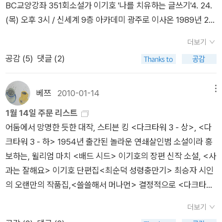
BC교양강좌 351회소설가 이기호 '나를 치유하는 글쓰기'4. 24.
(목) 오후 3시 / 신세계 9층 아카데미 광주로 이사온 1989년 2
월, 첫아이 임신중인 배불뚝이로 MBC교양강좌에 갔었는데....그
더보기
아이가 태어나 벌써 스물여섯이 되었으니, 그때 들었던 내용은 기
공감 (
5
)
댓글 (2)
억이 깜깜하다.적자생존자인 내 기록물을 뒤지면 어디엔가 적혀
있긴 할텐데~ ^^ 이기호 작가는 광주대 문창과 교수로 재직중인
데 <사과는 잘해요>를 읽고 작가초청도 생각했었다.http://blo
베쯔
2010-01-14
메뉴
g.aladin.co.kr/714960143/3400561<좋은사람>에 실린 평
1월 14일 주문 리스트
범한 생활인의 일상도 재밌게 읽었다. 강연에 가기 전 읽으려고<
어둠에서 망명한 듯한 대작, 스티븐 킹 <다크타워 3 - 상>, <다
갈팡질팡 내 이럴 줄 알았지>를 주문한다. . 광주MBC를 비
크타워 3 - 하> 1954년 출간된 놀라운 연쇄살인범 소설이라 홍
롯한 신세계백화점 아카데미 등 입장권 배부처에서 무료로 입장
보하는, 윌리엄 마치 <배드 시드> 이기호의 장편 신작 소설, <사
권을 나누어 준다.나는 여기-로이젠 신사정장운암점(광주문화예
과는 잘해요> 이기호 단편집<최순덕 성령충만기> 최승자 시인
술회관 옆)에서 받아 왔다.
의 오랜만의 작품집,<쓸쓸해서 머나먼> 결정적으로 <다크타워
> 시리즈 때문에 오늘 질렀다. '반값 쿠폰'으로 최순덕은 50%에
더보기
구입.