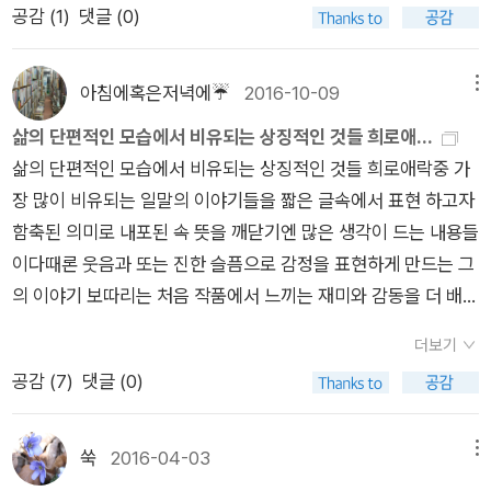
도적으로 다단편집을 해 놓은 '최순덕 성령충만기'는 문자가 지시
공감 (
1
)
댓글 (0)
하는 의미 뿐 아니라, 문자의 배열 상태에 따른 시각적 효과까지
거두고 있다. 작가의 이러한 시도는 다음 소설집 '갈팡질팡하다
아침에혹은저녁에☔
2016-10-09
메뉴
내 이럴 줄 알았지'에서도 꾸준히 이어진다. 이야기 자체 뿐 아니
라 (이야기를 전달하는 매체를 포함해) 이야기를 이루는 모든 것
삶의 단편적인 모습에서 비유되는 상징적인 것들 희로애...
이 이야기의 일부가 될 수 있음을 잘 보여준다.그러나 이기호의
삶의 단편적인 모습에서 비유되는 상징적인 것들 희로애락중 가
소설을 기존의 소설 형식에 반기를 드는 말장난으로만 생각해서
장 많이 비유되는 일말의 이야기들을 짧은 글속에서 표현 하고자
는 곤란하다. 소설들은 낯선 형식 속에서도 말하고자 하는 바를
함축된 의미로 내포된 속 뜻을 깨닫기엔 많은 생각이 드는 내용들
온전히 담아내고 있다. 이기호의 소설은 붓가는대로 끄적인 듯 하
이다때론 웃음과 또는 진한 슬픔으로 감정을 표현하게 만드는 그
지만 한 편을 읽고나면 묘하게 질서정연함이 느껴진다. 마구잡이
의 이야기 보따리는 처음 작품에서 느끼는 재미와 감동을 더 배가
로 확산되는 상상의 나래가 산만하게 흩어지지 않고 결국은 하나
시키는 느낌이다 짧은글 속에 숨어있는 그의 뜻을 읽기보다는 그
더보기
의 구심점을 향해 되돌아 오는 느낌을 준다. 표제작인 '최순덕 성
저 웃고 울을수 있는 이야기 인것 같아 더욱 애착이 가는 것 같다
공감 (
7
)
댓글 (0)
령충만기'는 광신론자 최순덕의 일대기를 성자의 삶에 빗대어 서
지나간 그의 책 들을 다시 꺼내보아야겠다는 생각이든다
술하고 있지만, 읽는 이를 숙연하게 만드는 성인의 전기와는 반대
로 인물을 통렬하게 풍자하고 있다. '버니'와 '햄릿 포에버', '옆에
쑥
2016-04-03
메뉴
서 보는 저 고백은' 등에서는 도덕적으로 비난받을만한 인물들을