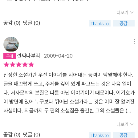
문 과정을 빌린 ‘햄릿 포에버’는 발상이 재미있다. 현실보다 더 생
서 참 많은 감정이 일게했다. 발밑으로 사라진 사람들도 참 마음
생한 환각 속에서만 찾아오는 햄릿을 통해서 진행되는 이야기.
더보기
에 드는 단편이었다. 소를 닮은 우석이와 검은 소. 그리고 씨감자.
‘현실보다 더 생생한 환각’이라는 이 형용모순의 표현은 각박한
공감 (
0
)
댓글 (0)
그 잔상들이 겹쳐 소름끼치도록 와닿았다. 맨 마지막 이기호작가
현실을 에둘러 표현하려는 것일는지도 모르겠다. ‘옆에서 본 저
의 음성을 듣고 나서 시맨트를 깨고 땅을 보고 싶다는 생각을 했
고백은’은 자기소개서에 대한 풍자로 읽혔고 ‘간첩이 다녀가셨
다. 정말 이기호 작가가 말하면 무엇이든 될 거 같았다. 예를들어
메뉴
다’는 재미있게 읽을 수 있지만 공포 앞에서는 누구든 ‘간첩’-일종
<갈팡질팡>의 '야체볶음흙'을 읽으며 흙을 먹을 수 있을 거 같다
깐짜나부리
2009-04-20
의 희생양-을 만들어낼 수 있다는 인간의 비겁함을 확인하는 것
는 생각을 한 것 처럼. 역시 이기호는 타고난 이야기꾼이다. 그리
같아 씁쓸하다. 역량 있는 신인의 등장은 독자에게 반가운 소식
고 마지막을 장식하고 싶은 건 표제작인 '최순덕 성령충만기' 의
이다. 이렇게 자신만의 스타일을 잘 드러내면서 첫 인사를 한다면
진정한 소설가란 우선 이야기를 지어내는 능력이 탁월해야 한다.
고체를 사용해서 반어적 느낌을 들게했다. 끝내 아담과 결혼하게
오히려 독자가 고맙기도 하고 말이다. 처녀작은 기존 문단의 이목
글을 매끄럽게 쓰고, 주제를 깊이 있게 파고드는 것은 다음 일이
되는 최순덕을 보며 웃음을 자아냈다. 요즘 우스갯소리로 친구들
을 끌 수 있는 개성을 보여줄 수 있는 작품이면 충분하다고 생각
다. 서사문학의 본질은 다름 아닌 이야기이기 때문이다. 이기호가
에게 '나 이기호랑 결혼할 거야.'라고 한다. 이기호작가에게 그만
한다. 물론 자신의 개성을 문학적으로 잘 형상화해낸 작품이 좋은
이 방면에 있어 누구보다 뛰어난 소설가라는 것은 이미 잘 알려진
큼이나 매력을 느낀 거였다. 이번기회에 <최순덕 성령충만기>
작품이기도 하다는 건 당연한 사실이다. 개인적으로는 은희경의
사실이다. 지금까지 두 편의 소설집을 출간한 그의 소설들은 (비
와 <독고다이>도 구입해야겠다는 생각을 했다. 이제 이기호작
“새의 선물”이나 박민규의 “삼미 슈퍼스타즈의 마지막 팬클
록 단편 뿐이지만) 역동적이다. 인물들이 살아 움직이는 것과 같
가의 매력에서 헤어나오지 못할 거 같다. 그의 이야기, 그의 목소
더보기
럽”이 어렵지 않게 떠오른다. 작가의 말을 보니 이기호의 소설적
은 생생한 소설 속 세계는 독자들을 완벽하게 장악한다. 단편은
리 이제 그에게 주목해야겠다.
공감 (
0
)
댓글 (0)
애정은 근대보다는 전근대에 맞닿아 있다고 한다. 가만히 생각해
한 작가의 세계를 이해하기 위해서 의무적으로 읽게 되는 경향이