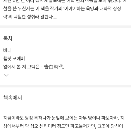
지난 5년 간 여러 잡지에 발표해온 여덟 편의 작품을 모아 묶었다. 해
설을 쓴 우찬제는 이 책을 작가의 '이야기하는 욕망과 대화적 상상
력'의 탁월한 성취라 말한다.
절에서 길러진 고아 소녀('머리칼 전언'), 지하철 앵벌이('옆에서 본
목차
저 고백은'), 생활에 찌든 무능한 가장('최순덕 성령충만기'), 자기 이
름 석 자밖에 쓸 줄 모르는 청년('백미러 사나이'), 민통선 근처서 감자
버니
밭 가꾸기에만 여념이 없는 순박한 아낙('발밑으로 사라진 사람들')
햄릿 포에버
등 사회 주변부에 놓인, 교양이란 눈 씻고 찾아볼 수 없는 '막돼먹은'
옆에서 본 저 고백은 - 告白時代
사람들의 삶이 주를 이룬다.
저잣거리에서 심심치 않게 들을 수 있는 자잘한 이야기들을 한데 모
책속에서
아 '닦고 조이고 기름을 쳐서' 빚어내는 재주가 눈에 띈다. 작가의 '삐
딱한 세상 보기'가 경쾌하고 자유자재한 문체를 통해 그려진다. 유쾌
한 웃음 끝에 씁쓸함을 느끼게 하는-오랜만에 눈에 띄는 신인작가의
지금이라도 당장 뛰쳐나가 눈앞에 보이는 아무 땅이나 파보아라. 지
데뷔작이다.
상에서부터 약 십오 센티미터 정도만 파고들어가면, 그곳에 당신이