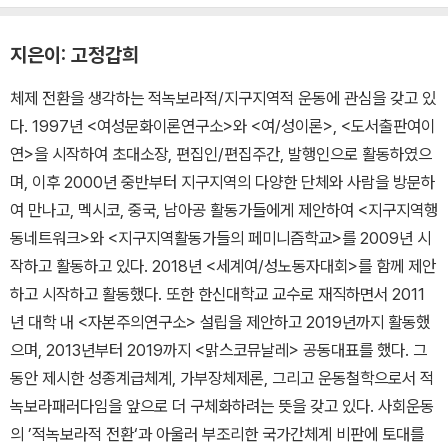
지은이: 고정갑희
체제 전환을 생각하는 적녹보라적/지구지역적 운동에 관심을 갖고 있
다. 1997년 <여성문화이론연구소>와 <여/성이론>, <도서출판여이
연>을 시작하여 초대소장, 편집인/편집주간, 발행인으로 활동하였으
며, 이후 2000년 중반부터 지구지역의 다양한 단체와 사람을 방문하
여 만나고, 멕시코, 중국, 남아공 활동가들에게 제안하여 <지구지역행
동네트워크>와 <지구지역활동가들의 페미니즘학교>를 2009년 시
작하고 활동하고 있다. 2018년 <세계여/성노동자대회>를 함께 제안
하고 시작하고 활동했다. 또한 한신대학교 교수로 재직하면서 2011
년 대학 내 <자본주의연구소> 설립을 제안하고 2019년까지 활동했
으며, 2013년부터 2019까지 <맑스코뮤날레> 공동대표를 했다. 그
동안 제시한 성종계급체계, 가부장체제론, 그리고 운동철학으로서 적
녹보라패러다임을 앞으로 더 구체화하려는 뜻을 갖고 있다. 사회운동
의 ’적녹보라적 전환‘과 아울러 부조리한 국가간체계 비판에 토대를