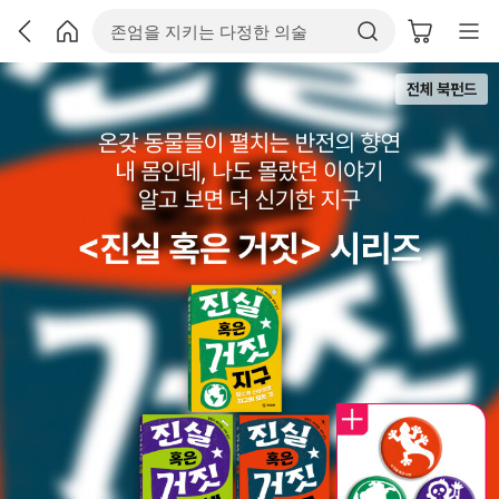
전체 북펀드