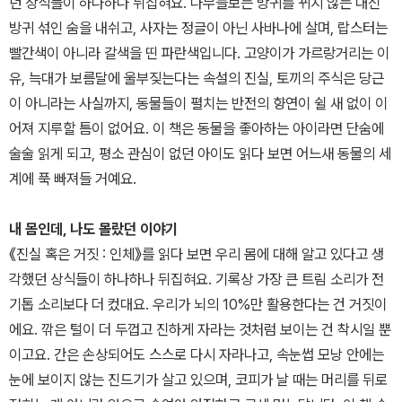
던 상식들이 하나하나 뒤집혀요. 나무늘보는 방귀를 뀌지 않는 대신
방귀 섞인 숨을 내쉬고, 사자는 정글이 아닌 사바나에 살며, 랍스터는
빨간색이 아니라 갈색을 띤 파란색입니다. 고양이가 가르랑거리는 이
유, 늑대가 보름달에 울부짖는다는 속설의 진실, 토끼의 주식은 당근
이 아니라는 사실까지, 동물들이 펼치는 반전의 향연이 쉴 새 없이 이
어져 지루할 틈이 없어요. 이 책은 동물을 좋아하는 아이라면 단숨에
술술 읽게 되고, 평소 관심이 없던 아이도 읽다 보면 어느새 동물의 세
계에 푹 빠져들 거예요.
내 몸인데, 나도 몰랐던 이야기
《진실 혹은 거짓 : 인체》를 읽다 보면 우리 몸에 대해 알고 있다고 생
각했던 상식들이 하나하나 뒤집혀요. 기록상 가장 큰 트림 소리가 전
기톱 소리보다 더 컸대요. 우리가 뇌의 10%만 활용한다는 건 거짓이
에요. 깎은 털이 더 두껍고 진하게 자라는 것처럼 보이는 건 착시일 뿐
이고요. 간은 손상되어도 스스로 다시 자라나고, 속눈썹 모낭 안에는
눈에 보이지 않는 진드기가 살고 있으며, 코피가 날 때는 머리를 뒤로