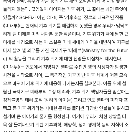
폭염과 한파, 홍수와 가뭄 등의 기후 재난 소식은 이제 더 이상 낯설게
들리지 않는다. 끊임없이 이어지는 기후 위기, 그 끝에는 과연 무엇이
있을까? Sci-Fi가 아닌 Cli-fi, 즉 ‘기후소설’ 장르의 대표적인 작품
《미래부》는 현재의 기후 위기를 해결하지 못했을 경우 우리가 맞닥뜨
리게 될 미래를 미리 내다본 듯한 작품이다. 기후 위기가 극에 달한 근
미래를 배경으로 하는 이 소설은 미래 세대의 이익을 대변하여 지구를
다시 살려 낼 의무를 가진 국제기구 ‘미래부(Ministry for the Futur
e)’의 활동을 그리며 기후 위기에 대한 전망을 야심차게 제시한다.
《미래부》는 인도에서 치명적인 열파로 수천만 명의 사상자가 발생한
사건을 시작으로 삼아, 그 충격적인 기후 재난 이후 세계가 어떤 모습
으로 바뀌어 기후 위기에 대응해 나가는지를 살펴본다. 이를 위해 설
립된 국제기구 미래부의 수장 메리와, 기후 위기 책임자들을 암살하는
정체불명의 테러 조직 ‘칼리의 아이들’, 그리고 인도 열파의 피해자 프
랭크 등 기후 위기라는 거대한 문제를 둘러싼 다양한 인물들이 얽히고
설키며 큰 이야기의 줄기를 형성한다. 여기에 우리가 처한 상황을 더
욱 잘 들여다보기 위한 기후과학, 해양학, 정치·경제학 등의 지식이 소