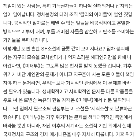
책임이 있는 사람들, 특히 기득권자들이 하나씩 살해되거나 납치되는
일이 일어납니다. 정체불명의 테러 조직 ‘칼리의 아이들’이 벌인 짓입
니다. 공식적인 절차로는 해낼 수 없는 일들을 비공식적이고 은밀한
방식으로 이루어 내며, 부를 거머쥔 자들을 암살하고 탄소를 소비하는
기업들을 폭파시킵니다.
이렇게만 보면 흔한 SF소설의 플롯 같이 보이시나요? 점차 붕괴해
가는 지구의 모습을 묘사한다거나 억지스러운 해피엔딩만을 향해 나
아갔다면, 《미래부》는 그토록 많은 찬사를 받지 못했을 겁니다. 기후
위기가 비단 개인만의 문제가 아니고 지구촌에 사는 모든 이들이 책임
져야 하는 문제라면, 우리는 보다 거시적인 관점에서 이 문제를 바라
볼 필요가 있습니다. 생태학적이고 사회학적인 문제를 다룬 작품들을
주로 써 온 로빈슨 특유의 현실 감각은 《미래부》에서 십분 발휘됩니
다. 그런 점에서 필로소픽 편집부는 이 소설을 ‘지식소설’로 분류하곤
했습니다. 《미래부》는 기후 위기라는 문제를 생태과학적인 측면에서
바라볼 뿐만 아니라, 재난 이후의 세계라는 소설적 기반 위에서 실제
국제정치의 구조와 경제 메커니즘을 매우 자세히 다룹니다. 기후 위기