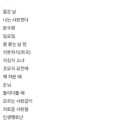
젊은 날
나는 사랑한다
분수령
일요일
꿈 묻는 날 밤
의붓자식(희곡)
의심의 소녀
조모의 묘전에
해 저문 때
손님
돌아다볼 때
모르는 사람같이
외로운 사람들
인생행로난