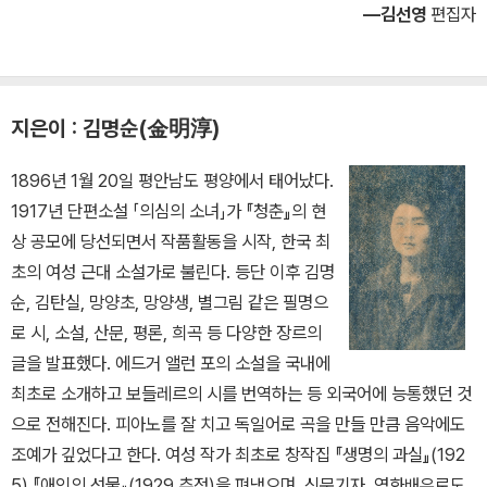
―김선영
편집자
지은이 : 김명순(金明淳)
1896년 1월 20일 평안남도 평양에서 태어났다.
1917년 단편소설 「의심의 소녀」가 『청춘』의 현
상 공모에 당선되면서 작품활동을 시작, 한국 최
초의 여성 근대 소설가로 불린다. 등단 이후 김명
순, 김탄실, 망양초, 망양생, 별그림 같은 필명으
로 시, 소설, 산문, 평론, 희곡 등 다양한 장르의
글을 발표했다. 에드거 앨런 포의 소설을 국내에
최초로 소개하고 보들레르의 시를 번역하는 등 외국어에 능통했던 것
으로 전해진다. 피아노를 잘 치고 독일어로 곡을 만들 만큼 음악에도
조예가 깊었다고 한다. 여성 작가 최초로 창작집 『생명의 과실』(192
5) 『애인의 선물』(1929 추정)을 펴냈으며, 신문기자, 영화배우로도