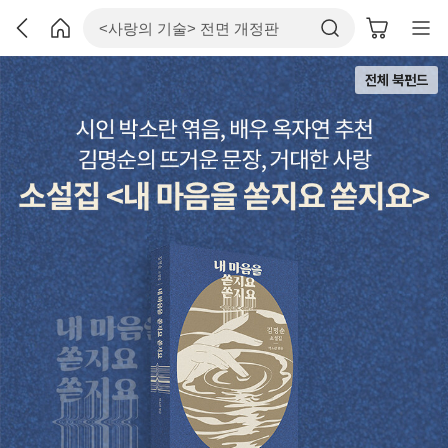
전체 북펀드