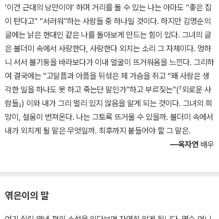
‘이건 근대의 낭만이야’ 하며 거리를 둘 수 있는 나는 아마도 “좋은 집
이 탄다고” “서러워”하는 사람들 중 하나일 것이다. 하지만 김명순의
글에는 낡은 현대인 같은 나를 돌아보게 만드는 힘이 있다. 그녀의 글
은 불더미 속에서 사랑한다, 사랑한다 외치는 소리 그 자체이다. 멍하
니 서서 불기둥을 바라보다가 이내 얼굴이 뜨거워옴을 느낀다. 그리하
여 결국에는 “고달픔과 아픔을 뒤섞은 제 가슴을 쥐고 “왜 사람은 생
각한 일을 하나도 못 하고 죽는단 말인가”하고 부르짖는”(「외로운 사
람들」) 이와 내가 그리 멀리 있지 않음을 알게 되는 것이다. 그녀의 희
망이, 설움이 번져온다. 나는 그토록 뜨거울 수 있을까. 불더미 속에서
내가 외치게 될 말은 무엇일까. 최후까지 붙들어야 할 그 말은.
―옥자연
배우
엮은이의 말
여기 실린 열네 편의 소설을 읽다보면 자연히 알게 됩니다. 명순 언니