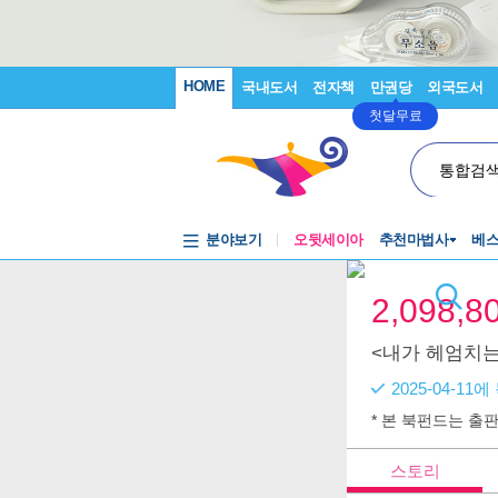
HOME
국내도서
전자책
만권당
외국도서
첫달무료
통합검
분야보기
오뒷세이아
추천마법사
베
2,098,8
<내가 헤엄치는
2025-04-1
* 본 북펀드는 출
스토리