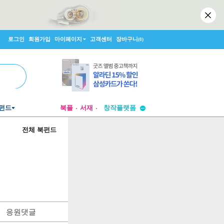
로그인
회원가입
마이페이지
고객센터
장바구니
(0)
투비컨티뉴드
펀드
북플
서재
창작플랫폼
투비컨티뉴드
전체 북펀드
응원댓글