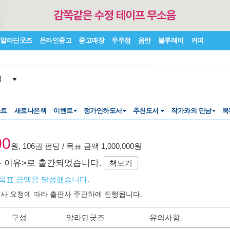
알라딘굿즈
온라인중고
중고매장
우주점
음반
블루레이
커피
색
스트
새로나온책
이벤트
정가인하도서
추천도서
작가와의 만남
북
00
원, 106권 펀딩 / 목표 금액 1,000,000원
 이유>로 출간되었습니다.
책보기
1에 목표 금액을 달성했습니다.
판사 요청에 따라 출판사 주관하에 진행됩니다.
구성
알라딘굿즈
유의사항