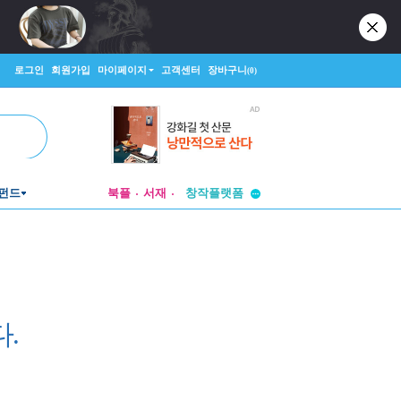
로그인
회원가입
마이페이지
고객센터
장바구니
(0)
투비컨티뉴드
펀드
북플
서재
창작플랫폼
투비컨티뉴드
.