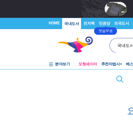
HOME
전자책
만권당
외국도서
국내도서
첫달무료
국내도
분야보기
오뒷세이아
추천마법사
베