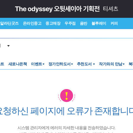
알라딘굿즈
온라인중고
중고매장
우주점
음반
블루레이
커피
서
스트
새로나온책
이벤트
정가인하도서
추천도서
작가와의 만남
북
요청하신 페이지에 오류가 존재합니다
시스템 관리자에게 에러의 자세한 내용을 전송하였습니다.