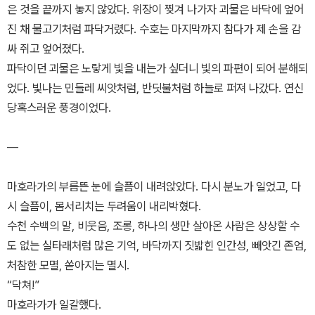
은 것을 끝까지 놓지 않았다. 위장이 찢겨 나가자 괴물은 바닥에 엎어
진 채 물고기처럼 파닥거렸다. 수호는 마지막까지 참다가 제 손을 감
싸 쥐고 엎어졌다.
파닥이던 괴물은 노랗게 빛을 내는가 싶더니 빛의 파편이 되어 분해되
었다. 빛나는 민들레 씨앗처럼, 반딧불처럼 하늘로 퍼져 나갔다. 연신
당혹스러운 풍경이었다.
―
마호라가의 부릅뜬 눈에 슬픔이 내려앉았다. 다시 분노가 일었고, 다
시 슬픔이, 몸서리치는 두려움이 내리박혔다.
수천 수백의 말, 비웃음, 조롱, 하나의 생만 살아온 사람은 상상할 수
도 없는 실타래처럼 많은 기억, 바닥까지 짓밟힌 인간성, 빼앗긴 존엄,
처참한 모멸, 쏟아지는 멸시.
“닥쳐!”
마호라가가 일갈했다.