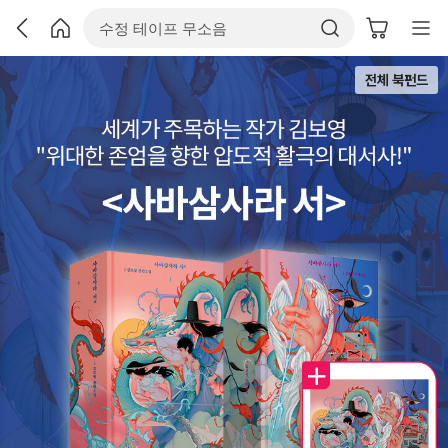
전체 북펀드