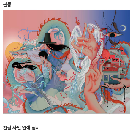
관통
친필 사인 인쇄 엽서