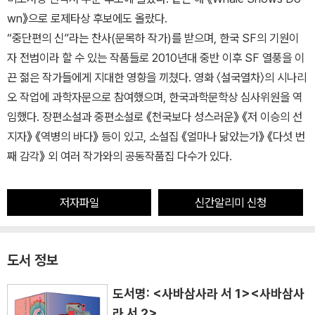
wn》으로 로제타상 후보에도 올랐다.
“중단편의 신”라는 찬사(문목하 작가)를 받으며, 한국 SF의 기원이
자 전범이라 할 수 있는 작품들로 2010년대 중반 이후 SF 열풍을 이
끈 젊은 작가들에게 지대한 영향을 끼쳤다. 영화 〈설국열차〉의 시나리
오 작업에 과학자문으로 참여했으며, 한국과학문학상 심사위원을 역
임했다. 장편소설과 중편소설로 《천국보다 성스러운》 《저 이승의 선
지자》 《역병의 바다》 등이 있고, 소설집 《얼마나 닮았는가》 《다섯 번
째 감각》 외 여러 작가와의 공동작품집 다수가 있다.
저자파일
신간알리미 신청
도서 정보
도서명: <사바삼사라 서 1><사바삼사
라 서 2>