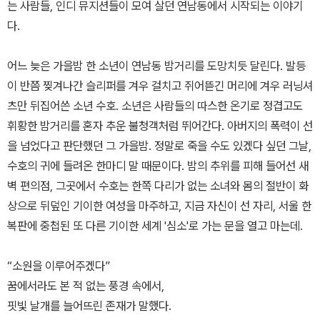
는 사람들, 인디 뮤지션들이 모여 살던 연남동에서 시작되는 이야기
다.
어느 늦은 가을밤 한 소년이 연남동 밤거리를 도망치듯 달린다. 발등
이 반쯤 찢겨나간 슬리퍼를 겨우 걸치고 쥐어뜯긴 머리에 겨우 러닝셔
츠만 뒤집어쓴 소년 수호. 소년은 사람들의 따스한 온기로 정겹고도
휘황한 밤거리를 혼자 추운 불청객처럼 뛰어간다. 아버지의 폭력이 선
을 넘었다고 판단했던 그 가을밤. 정말로 죽을 수도 있겠다 싶던 그날,
수호의 귀에 들려온 한마디 말 때문이다. 밤의 추위를 피해 들어선 새
벽 편의점, 그곳에서 수호는 한쪽 다리가 없는 소녀와 몸의 절반이 화
상으로 뒤덮인 기이한 여성을 마주하고, 지금 자신이 선 자리, 서울 한
복판에 중첩된 또 다른 기이한 세계 '심소'로 가는 문을 열고 마는데.
“소원을 이루어주겠다”
꿈에서라도 본 적 없는 풍경 속에서,
핏빛 날개를 늘어뜨린 존재가 말했다.