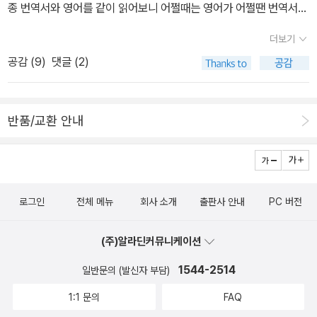
종 번역서와 영어를 같이 읽어보니 어쩔때는 영어가 어쩔땐 번역서가
화자 때문에 초반에는 무뚝뚝하고 냉소적이게 느껴졌는데, 리젤을 통
더 좋더라구요.^^ 영화를 봐서 내용을 아니깐, 그리고 번역서가 좀 오
해 인간의 또 다른 아름다움을 보며 서서히 감정(?)의 변화를 느끼는
더보기
래되서 외서로 읽어야겠다는 생각중. 같은 책으로 보이지 않는
Death가 마지막에 'I am haunted by humans.'(인간에게 홀렸
공감 (
9
)
댓글 (2)
책 2 권으로 분권되서 외서로 읽을까? 생각중이지만 한편으로는 좀
다...라고 해야하나? ^^;;)이라는 말로 마무리할때 마음이 뭉클했답니
어렵지 않을까?하는 생각에 번역서도 고려중. 그런데 두 책 모두 번
다. 정말 세상에는 정말 다양한 인간들이 사는데, 같은 인간인데도
역서는 도서관에 있어 정말 갈등이다. 외서는 500페이지 번역서는
어떤 사람은 한없이 악하게 살아가고, 어떤 사람은 한 없이 착하게 살
반품/교환 안내
700페이지. 두께가 장난아네요. 가격은 외서가 반값정도라서 외서로
아가는지.... 그리고 또 어떤 사람은 상황에 따라 악하기하고 착하기도
읽을까?하다가 도서관에 번역서가 있어서 번역서로? 영어책이 가
하며 살아가기도 하는것 같습니다. 그동안 홀로코스트를 다룬 책들
격이 더 저렴해서 외서 쪽으로 살짝. 표지 디자인만으로는 외서가 더
을 읽을때는 유태인의 시각에서 읽은것이 많았던것 같아요. 그런데
읽고 싶다는 생각이 드네요. 그런데 일반적으로 번역서가 페이지가
'책도둑'은 평화롭고 평범한 독일의 도시에서 나라의 정세에 따라 독
로그인
전체 메뉴
회사 소개
출판사 안내
PC 버전
많은데 비해 이 책은 영어가 더 페이지가 많아요. 가격비슷, 페이지
일인들을 중심으로 일어나는 이야기를 다루었다는것이 좋았던것 같
비슷, 표지디자인이 같을 경우 어린이 서적임으로 영어로 읽는것이
아요. 책을 끝내고 그 여운을 곱씹으면서, 영화를 찾아보았답니다.
(주)알라딘커뮤니케이션
더 재미있더군요. 외서 표지가 더 귀여운걸^^ 판타지 책이라 외서로
영화를 먼저 보고 책을 읽은 분들은 어떤지 잘 모르겠어요. 저는 책을
읽고 싶은데, 번역서가 반값 할인하고 있고 도서관에도 있어 살짝 고
1544-2514
일반문의 (발신자 부담)
먼저 읽고 영화를 봐서인지, 솔직히 영화보다 책이 훨씬 좋았답니다.
민이예요. 그냥 번역서로 읽을지, 외서를 구입해서 읽을지..
책을 읽을때는 웃고, 울어던 부분들이 영화에서는 못 느꼈기 때문인
1:1 문의
FAQ
것 같아요. 책의 여운이 너무 강해서 영화를 자꾸 책과 비교하게 되더