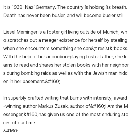
It is 1939. Nazi Germany. The country is holding its breath.
를 제치고 베스트셀러 1위에 오르기도 했다. 이러한 성공에 힘입어 영
Death has never been busier, and will become busier still.
화로도 제작되었다. 마커스 주삭은 청소년문학에 기여한 공로를 인정
받아 2014년 마거릿 에드워즈 상을 수상했다.
Liesel Meminger is a foster girl living outside of Munich, wh
o scratches out a meager existence for herself by stealing
when she encounters something she can&;t resist&;books.
With the help of her accordion-playing foster father, she le
arns to read and shares her stolen books with her neighbor
s during bombing raids as well as with the Jewish man hidd
en in her basement.&#160;
In superbly crafted writing that burns with intensity, award
-winning author Markus Zusak, author of&#160;
I Am the M
essenger,
&#160;has given us one of the most enduring sto
ries of our time.
&#160;