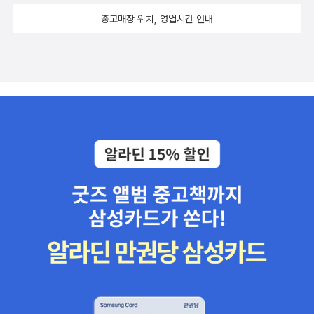
라구요. 특히 제가 좋았던 부분들이 삭제되고, 영화적인 기법 때문에
중고매장 위치, 영업시간 안내
어쩔수 없이 인물들이 재해석되면서 책에서는 군더더기 없게 느껴졌
던 부분들이 영화에서는 좀 질척거리는 다는 느낌이 들었어요. ^
^;; 만약 영화를 먼저 보고 책을 읽었더라면, 또 다르지 않았을까...하
는 생각이 들었습니다. 그때는 어쩜 책 초반이 좀 지루하다고 이야기
했을지도.... 하지만 책은 마지막 최고의 감정을 끌어내기 위해서 초
반에 물밑작업을 수없이 해두었던것 같아요. 암튼, 영화가 별로인것
은 아닌데(영화만 따로 보았다면 괜찮은 영화가 되었을수도), 저는 영
화보다는 책이 훨씬 좋았어요. 특히 책과 영화가 달랐던 부분중에, 맥
스가 영화에서는 리젤에게 노트를 만들어 준 부분인데, 실제 리젤에
게 노트를 준 사람은 다른 사람이랍니다. 맥스는 리젤에게 빈 노트를
준것이 아니라 그 노트에 자신과 리젤의 이야기를 책으로 만들어 선
물했거든요. 제가 좋아하했던 부분인데 아무래도 영화에서 정해진 시
간에 표현하기 힘들었던것 같아요. 맥스가 히틀러의 자서전을 다룬
책을 페인트로 지워, 리젤에게 그림책을 만들어주었는데 책속의 삽화
도 마치 밑에 글이 있는 상태에서 페이트를 질한 느낌을 잘 살린것 같