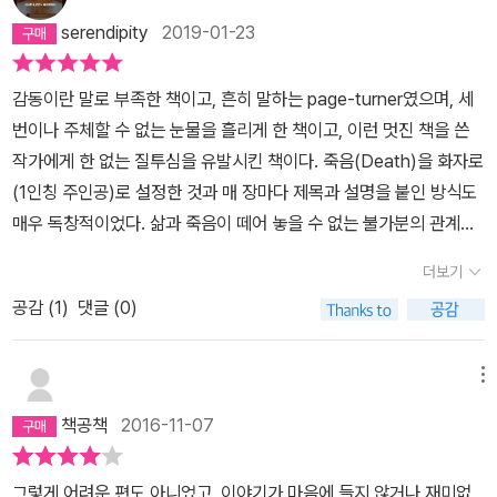
serendipity
2019-01-23
감동이란 말로 부족한 책이고, 흔히 말하는 page-turner였으며, 세
번이나 주체할 수 없는 눈물을 흘리게 한 책이고, 이런 멋진 책을 쓴
작가에게 한 없는 질투심을 유발시킨 책이다. 죽음(Death)을 화자로
(1인칭 주인공)로 설정한 것과 매 장마다 제목과 설명을 붙인 방식도
매우 독창적이었다. 삶과 죽음이 떼어 놓을 수 없는 불가분의 관계라
지만 죽음이 삶의 현장을 풀어내는 장면이라니...마지막, 화자(Deat
더보기
h)의 문장, I am haunted by humans. 에서 우리 인간의 삶을 한없
공감 (
1
)
댓글 (0)
이 겸허하게 만들고 있다.내가 느낀 세 가지는,첫째, 너무나 사랑스런
Liesel은 미워할 수 없는 책도둑이다. 요즘엔 책이 읽기의 대상이 아
닌 장식이 되어버린 느낌이고 책이 버려져 있어도 훔쳐가지 않은 세
메뉴
상인데, 그녀에게 책은 글을 배우게 된 계기이고, 밤을 새우며 지하실
책공책
2016-11-07
에서 읽고, 배고픔을 일상의 친구처럼 지내던 2차 세계대전 기간에
도, 언제나 훔치고 싶은 물건 1호였다. 공습경보를 피해 지하 은신처
그렇게 어려운 편도 아니었고, 이야기가 마음에 들지 않거나 재미없