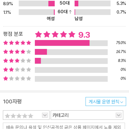
50대
5.3%
8.9%
60대
0.7%
1.1%
여성
남성
9.3
평점 분포
75.0%
16.7%
8.3%
0%
0%
100자평
게시물 운영 원칙
카테고리