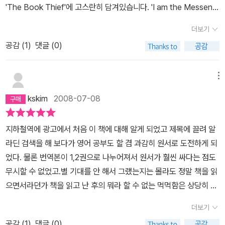
음이 바빠진다^^
'The Book Thief'에 고스란히 담겨있습니다. 'I am the Messeng
에서 그럭저럭 살아간다.그러다가 아버지가 오래전에 은혜를 입었던
er(2006)', 'The Underdog' 등 작품의 저자이기도 한 그는 젊은 나
지인의 아들이자 유대인인 맥스가 함께 지내게 된다. 유대인들을 함
더보기
이인데도 불구하고 출간한 작품마다 상을 받았고 호주 및 미국 비평
부로 죽여도 이상할 것이 없던 때라 지하실에 숨겨주었다는 것만으로
공감 (
1
)
댓글 (0)
가들로부터 'Literary phenomenon(문학천재)' 라는 칭호를 받기
도 무슨 일을 당할지 모르는 험한 시대였다. 그러나 이들은 맥스를 가
도 한 주목받는 소설가입니다. ‘The Book Thief' 또한 2007년에
족으로 받아들이고 비정상적인 시대에 정상적인 인간애를 나누며 서
Michael L. Printz Award를 받은 작품입니다.2차 세계대전이 발발
메뉴
로 의지하고 살아간다.패망 직전, 세상의 포악함은 극에 달하고 그에
한 1940년 전후 나치치하의 독일에서 Liesel은 9살때 입양되어양아
따라 이 착한 사람들의 인생도 자꾸만 휩쓸려 가게 된다. 절정을 향해
kskim
2008-07-08
버지인 Hans의 밑에서 자라게 된다. 그녀는 처음에 친어머니에게 버
속도를 낼 듯 말 듯하던 이야기는 갑자기 급제동을 걸고 멈춰서 이 이
림받았다는 사실과 함께오다 숨진 동생에 대한 악몽에 매일 시달리며
야기가 전쟁을 배경으로 하는 이야기라는 것을 정확히 보여준다.정신
지하철역에 광고에서 처음 이 책에 대해 알게 되었고 제목에 끌려 알
적응하지 못하지만 양아버지인 Hans의 지극한 사랑과 돌봄으로 적
나간 시대의 가족애, 사랑, 우정, 생명의 소중함, 용서, 공감, 죄책감...
라딘 검색을 해 보다가 영어 공부도 할 겸 과감히 원서로 도전하게 되
응하기 시작하고 그에게 글을 배우면서 책에 대한 남다른 애착을 갖
이야기가 전하는 것은 너무나 많다. 지금 우리의 눈으로는 '말로 설명
었다. 물론 번역본이 1,2권으로 나누어져서 원서가 훨씬 싸다는 점도
게 되며 나치에 의해 수많은 책들이 불탈 때 타다남은 책을 훔치는 것
이 안 되는' 이상한 시대였지만 사람들은 그 속에서도 나름대로 서로
무시할 수 없었고.별 기대를 안 해서 그랬는지는 몰라도 정말 책을 읽
을 시작으로 'Book Theif'로의 생활을 시작된다.Hans의 유태인 친
사랑하고 보듬고 싸우고 미워하며 살았나 보다. 당시 평범한 사람들
으면서라던가 책을 읽고 난 후의 뭐라 할 수 없는 먹먹함은 상당히 크
구의 아들을 숨겨주면서, 또 전쟁이 진행되면서 Liesel과 그녀의 가
의 삶이 어땠는지를 볼 수 있는 것이 좋았다. 길이가 다소 길다 보니
다. 2차 세계 대전중 독일의 한 마을을 배경으로 해서 그런지 '안네의
족은 수많은 시련을 맞게 되는데...'The Book Thief'를 읽고 후기를
더보기
등장인물들에게 애정이 생겨 너무 많은 일을 겪은 리젤에게 연민이
일기'와 비슷하게 전쟁 소설 중 하나로 볼 수도 있겠으나 형식의 차이
쓰기위해 저자인 마커스 주삭에 대한 자료를 보다가 그가 아직 30대
가고, 심지어 화자인 (그리고 인간이 아닌) 죽음의 신 (혹은 저승사
공감 (
1
)
댓글 (0)