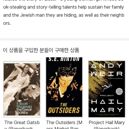
ok-stealing and story-telling talents help sustain her family
and the Jewish man they are hiding, as well as their neighb
ors.
이 상품을 구입한 분들이 구매한 상품
The Great Gatsb
The Outsiders (M
Project Hail Mary
y (Paperback, 영
ass Market Paper
(Paperback)