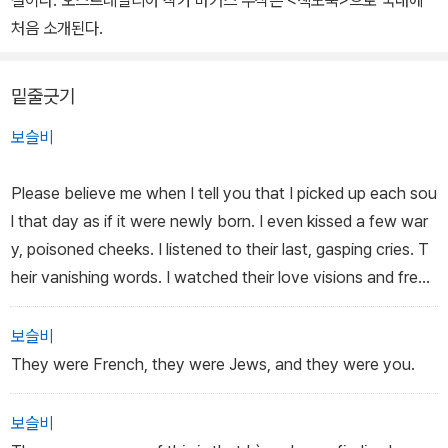
설이다. 오스트레일리아 작가 마커스 주삭은 <책도둑>으로 국내에
처음 소개된다.
밑줄긋기
보슬비
Please believe me when I tell you that I picked up each sou
l that day as if it were newly born. I even kissed a few war
y, poisoned cheeks. I listened to their last, gasping cries. T
heir vanishing words. I watched their love visions and freed
them from their fear.
보슬비
They were French, they were Jews, and they were you.
보슬비