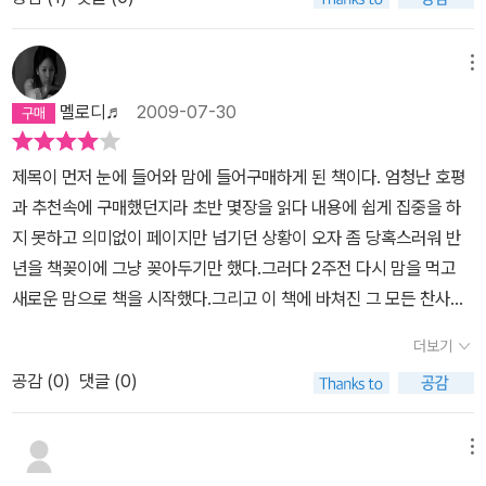
인줄은 모르겠으나 그 감동은 비교가 힘들다. 화자가 죽은 사람들의
의 젊은 작가임을 알고 적지 않게 놀랐습니다. 물론 그의 어머니의 생
자)의 입장에까지 자꾸 대입이 되는 것도 이색적인 경험이었다.명실
영혼을 접수해 가는(가볍게 해주는) 저승 사자였던 것도 괜찮았던 것
생한 경험과 증언들로부터 소재를 얻긴 했다지만 세계 2차 대전, 유
공히 선진국인 독일에 이런 과거가 있었다니. 사실 이런 일은 까딱 잘
같다. 담담한 어투로 그렇게 비극적인 사실들과 극적인 반전을 다른
메뉴
태인 학살, 나치치하라는 무거우면서 자신이 경험하지도 않은 역사적
못 하면 어디에서나 일어날 수 있는 것을. 그 참혹함을 앳된 소녀 리젤
화자로 얘기하기가 쉽지 않았을 듯 하다. 전체적으로는 상당히 어두
사건들을 생생히 묘사하고 그런 절망과 슬픔의 소재 속에 삶과 죽음
멜로디♬
2009-07-30
의 인생을 통해 들여다보는, 우리가 알아야 할 우리의 이야기. 소설을
울 수 밖에 없는 배경과 사실이면서도 약간씩 묻어 있는 (숨어 있는)
에 대한 고찰, 우정과 사랑, 용기와 순수함을 담아내는 노련함을 보면,
읽는 것에도 목적이 있다면 바로 이런 것일 것이다. 몰랐던 일을 사람
유머도 책을 읽는 재미를 더욱 크게 하였던 것 같다. 영어가 아주 쉽지
가히 ‘문학천재’라고 불릴만 합니다.이 책의 특이한 점은 전지적 시점
제목이 먼저 눈에 들어와 맘에 들어구매하게 된 책이다. 엄청난 호평
들에게 생생히 전해 기억하게 하는 것. 당분간은 나치 관련 이야기는
는 않지만, 사전을 두고 찾아가면서 읽을만 하다. 꽤 두툼한 소설을 원
이면서 화자가 특이하게 ‘Death' 그 자체라는 것입니다. 작가는 인터
과 추천속에 구매했던지라 초반 몇장을 읽다 내용에 쉽게 집중을 하
읽지 않기로 다짐했지만. 오랜만에 생각할 거리를 던져주는 깊이 있
서로 읽었다는 뿌듯함도 느낄 수 있어 참 좋았다. 원서였기 때문에 재
뷰를 통해사람들이 흔히 얘기하는, 죽음이 인간의 가장 좋은 친구라
지 못하고 의미없이 페이지만 넘기던 상황이 오자 좀 당혹스러워 반
는 소설이었다.
밌지 않았더라면 결코 끝까지 읽어내지 못했을 것이라는 점만으로도
는 역설적인 말과 전쟁이라는 배경의 곳곳에서 흔히 죽음을 만날 수
년을 책꽂이에 그냥 꽂아두기만 했다.그러다 2주전 다시 맘을 먹고
분명 큰 재미를 느꼈음에 틀림없다.
있다는 사실에서죽음 그 자체를 이 책의 화자로 선정했다고 했는데
새로운 맘으로 책을 시작했다.그리고 이 책에 바쳐진 그 모든 찬사를
젊은 작가의 이러한 창의적인 시도는 높은 평가를 받을 만합니다. 하
이해하게 되었다.안나의 일기에 버금가는 책이라는 평이 있던데그 말
더보기
지만 작가도 인정한 대로 소설 내용전체을, 죽음을 의인화하여 전달
이 전혀 아깝지 않을작품이었다.책의 레벨은 조금 생각해야 하는 비
하기에는 다소 무리가 있어서 간간히 어색한 narration 부분이 생겼
공감 (
0
)
댓글 (0)
유적 표현이나간혹 중상위 단어들이 적혀있지만, 크게 어렵지 않은
던 것은 약간 아쉬운 점이라고 말할 수 있습니다. 소설의 영어는 의인
짧은 문체의 영어라 큰 부담없이 읽을 수 있는 원서라고 생각한다. 내
화된 죽음이라는 시점과 시간순서가 가끔 바뀌어서 소개되는 사건들,
용 중간중간에 귀여운 그림도 있고, 스토리 흐름을 적절히 끊어 주인
메뉴
풍부한 어휘와독창적인 표현등으로 처음에는 다소 어렵게 느껴질 수
공인 Liesel에만 포커스를 두는 것이 아니라 여러 인물들을 다루어