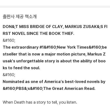
가가 되기로 결심했다. 1999년 『패배자들』을 발표하며 데뷔한 마커
스 주삭은 이 작품으로 오스트레일리아에서 성공을 거둔다. 주로 청
출판사 제공 책소개
소년 소설을 집필하며 문학적 명성을 쌓아가던 그는 2001년 『내 첫
DON&;T MISS
BRIDGE OF CLAY
, MARKUS ZUSAK&;S FI
번째 여자친구는』, 2002년 『메신저』를 발표하며 그 명성을 더욱 확
RST NOVEL SINCE
THE BOOK THIEF
.
고히 한다. 『메신저』는 2003년 CBC(Children's Book Council)
&#160;
올해의 책, 2005년 퍼블리셔스 위클리 올해의 책, 불러틴 블루 리본
The extraordinary #1&#160;
New York Times
&#160;be
북(Bulletin Blue Ribbon Book)에 선정되었다. 이후 마커스 주삭
stseller that is now a major motion picture, Markus Z
은 『메신저』를 집필할 때 떠올랐던 ‘책도둑’이라는 아이디어에 어린
usak's unforgettable story is about the ability of boo
시절부터 부모님께 들어온 나치 독일에 관한 이야기를 결합해 소설
ks to feed the soul.
『책도둑』을 완성한다. ‘죽음의 신’이 화자로 등장해 전쟁과 삶, 그리고
&#160;
말(言)에 관한 뛰어난 통찰을 보여주는 이 작품은 시적이고 아름다운
Nominated as one of America's best-loved novels by
문체, 철학적이고 사색적인 이야기로 평단과 독자들의 찬사를 받았
&#160;PBS&;s&#160;
The Great American Read
.
다. 『책도둑』은 오스트레일리아에서 출간되어 성공을 거둔 후, 미국,
영국, 프랑스, 덴마크, 이탈리아, 브라질, 중국, 일본 등 세계 40여 개
When Death has a story to tell, you listen.
국에서 잇달아 번역.출간되었다. 특히 미국 출간 당시에는 아마존과
뉴욕 타임스 베스트셀러 1위에 올랐으며, 브라질에서는 『해리 포터』