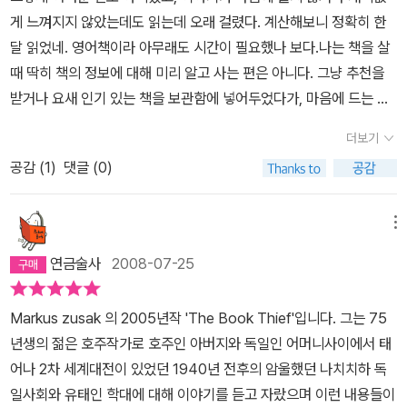
에서 그녀가 소리내어 읽었던 책으로 인해 20명 이상의 사람들이 위
게 느껴지지 않았는데도 읽는데 오래 걸렸다. 계산해보니 정확히 한
안를 받은 내용은 매우 인상적이다. 책에 대한 넘치는 열정은 쓰기로
달 읽었네. 영어책이라 아무래도 시간이 필요했나 보다.나는 책을 살
이어지고 책을 통한 사람들과의 유대 형성은 힘든 전쟁기간을 이기게
때 딱히 책의 정보에 대해 미리 알고 사는 편은 아니다. 그냥 추천을
한 원동력이었다. 책은 이렇게 늘 큰 변화를 읽으키는 마력의 소유자
받거나 요새 인기 있는 책을 보관함에 넣어두었다가, 마음에 드는 놈
라는 것!둘째, 2차대전 중 유태인 학살에 관한 실화 및 소설을 많이 읽
들을 장바구니로 옮겨 한 번에 왕창 지르곤 한다. 그러니까 이 책도 나
었는데 이만큼 나를 슬프게 한 책은 없었던 것 같다. 재미있다는 표현
더보기
치 시절 독일을 배경으로 한 이야기이며 화자가 저승사자라는 걸 전
이 무색할 만큼, 읽기만 해도 이리 애절한데 이런 참상을 겪었던 민족
공감 (
1
)
댓글 (0)
혀 몰랐다. 그래서 초반에는 내가 뭘 잘 못 읽었나 싶어 자꾸 앞으로
들은 이런 책을 접하는 것만으로 상처를 건드리는 것은 아닐까 생각
돌아가 읽은 것을 확인 또 확인했지만, 곧 익숙해져 이야기에 빠져들
했다. 세번째, 사람의 성격에 대해 생각했다. Man’s Searching for
수 있었다. 사실은 아주아주 오랜만에 책에 폭 빠져 손에서 놓기가 싫
메뉴
Meaning에서도, 작가는 어떤 상황에서도 삶의 의미만 있다면 극한
었던, 정말 정말 재미있게 본 책.1930년대, 리젤은 독일의 양부모에
상황을 견딜 수 있다고 했다. 이 책에도 Liesel외에도 너무나 매력적
연금술사
2008-07-25
게로 입양된다. 기차를 타고 독일 뮌헨으로 오는 동안 남동생이 죽고,
인 성격의 소유자들이 등장한다. Rudy, Hans, Rosa 등등. 전쟁 상
어딘지 정확히 기억하지 못 하는 곳에 묻어주게 된다. 그리고 리젤은
황인지 구분할 수 없을 정도로, 따뜻하고 인간적이게 보여지는 그들
Markus zusak 의 2005년작 'The Book Thief'입니다. 그는 75
처음으로 책을 훔친다.생모와 헤어지고 남동생의 죽음을 목격한 9살
의 성격을 읽으며, 이런 성격이 소설이 아닌 현실 상황에서도 가능할
년생의 젊은 호주작가로 호주인 아버지와 독일인 어머니사이에서 태
의 리젤은 새로운 부모와 살면서 또 다른 삶에 적응을 해야 한다. 그녀
지 의문을 품었다. 부러웠다는 말이 정확하다. 이리 훌륭한 책을 지금
어나 2차 세계대전이 있었던 1940년 전후의 암울했던 나치치하 독
를 따뜻하게 받아준 양아버지 한스와 함께 훔친 책을 읽고 글자를 배
에서야 읽었다니 ㅜ.ㅜ또다시 훌륭한 책을 만날 생각을 하니 다시 마
일사회와 유태인 학대에 대해 이야기를 듣고 자랐으며 이런 내용들이
우고, 옆집 사는 레몬색 머리칼을 가진 루디와 친구가 되며 낯선 동네