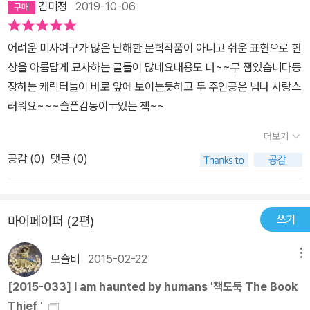
김미정
2019-10-06
있지만 중반이후 익숙해지면 그다지 힘들지 않게 완독할 수 있는 정
호흡조절도 잘해준 센스가 돋보였다.나치정권과유대인학대에 관한
도입니다.소설 전반에 걸쳐 풍성하게 담겨있는, 순수한 한 소녀의 작
영화는 몇번씩 보았지만, 책을 읽으면서이렇게 그 시대의 상황을 적
어려운 미사여구가 많은 난해한 문학작품이 아니고 쉬운 표현으로 현
고도 귀여운 사건들이 독재와 전쟁의 암울한 배경속에서 더욱 풋풋하
나라하고 생생하게 표현한 것을 본것은 처음이라 유대인문제에 관한
상을 아름답게 묘사하는 글들이 많네요내용도 너~~무 잼있습니다등
고, 잔잔한 재미를 선사하며, 그 소녀를 중심으로 한 아버지, 친구, 유
관심이 생겼다. 우리도 일제시대 통치의 아픔을 가지고있는지라 그것
장하는 캐릭터들이 바로 앞에 보이는듯하고 두 주인공은 넘나 사랑스
태인과의 관계 속에 담긴 사랑과 우정, 신뢰, 용기로 인해 뭉클한 감동
과 비교하는 것은 무리가 있는 것인지 몰라도, 나처럼 해당국과 아무
러워요~~~슬픈감동이ㅜ있는 책~~
과 긴 여운을 받을 수 있는, 놓쳐서는 안되는 멋진 작품입니다. 강추!
런 관계없는 누군가가 이렇게 나치정권과 유대인문제를 보고 충격을
받고 가슴아파한것처럼 우리의 과거도 이런 멋진 소설로 쓰여 그 실
더보기
상을 세계의 다른나라 사람들이 알게 되는 기회가 있었으면 하는 마
공감 (
0
)
댓글 (0)
음이 생겼다.시대적 아픔이 책의 배경이긴 하지만, 그렇다고 책을 읽
기전 이 책이 단지 어두운 시대적 배경만 다룰것이라고 생각하여 부
담감을 가질 필요는 없을것같다. 범우주적인 관점에서 이 책을 본다
쓰기
마이페이퍼 (2편)
면 가족의 사랑,그리고 친구와의 우정으로 분류될수있는 아주 일반적
이고 흔한 주제의 얘기일수도 있으니까. 그렇지만 그 주제를 풀어나
보슬비
2015-02-22
메뉴
가는 방식은 어느 것들과는 상당히 색다르니, 기대해도 괜찮을 것이
[2015-033] I am haunted by humans '책도둑 The Book
다.
Thief '