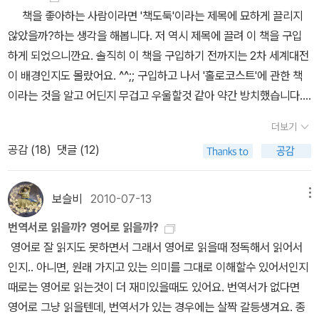
책을 좋아하는 사람이라면 '책도둑'이라는 제목에 묘하게 끌리지
않았을까?하는 생각을 해봅니다. 저 역시 제목에 끌려 이 책을 구입
하게 되었으니깐요. 솔직히 이 책을 구입하기 전까지는 2차 세계대전
이 배경인지도 몰랐어요. ^^;; 구입하고 나서 '홀로코스트'에 관한 책
이라는 것을 알고 어딘지 무겁고 우울할것 같아 약간 방치했습니다....
ㅠ.ㅠ 그러다가 신랑이 '책도둑' 영화를 보고 너무 좋았다는 이야기를
더보기
해주어서 영화를 보기 전에 원작소설을 먼저 읽으면 좋을것 같아서
공감 (
18
)
댓글 (12)
읽기 시작했어요. 초반에는 스티븐 킹의 'It'과 같이 읽고 있어서 그쪽
으로 치중하다보니 속도를 내서 읽지는 못했어요. 스티븐킹의 'It'은
빨리 읽고 엔딩을 알아내고 싶은 책이라면, 'The Book Thief'는 천
보슬비
2010-07-13
메뉴
천히 곱씹으면서 읽고 싶은 책이었거든요. 2차 세계대전과 홀로코스
번역서로 읽을까? 영어로 읽을까?
트처럼 무거운 주제를 담고, 게다가 화자가 'Death'임에도 불구하고
영어로 잘 읽지도 못하면서 그래서 영어로 읽을때 정독해서 읽어서
전반적으로 제가 예상했던 무거운 느낌이 아닌 따뜻한 느낌이라서 좋
인지.. 아니면, 원래 가지고 있는 의미를 그대로 이해할수 있어서인지
았어요. 그래서 영화 '인생은 아름다워'가 떠올랐어요. 슬프면서도 행
때로는 영어로 읽는것이 더 재미있을때도 있어요. 번역서가 없다면
복하고, 행복하면서도 슬픈... 이야기 진행방식이 마음에 들었어
영어로 그냥 읽을텐데, 번역서가 있는 경우에는 살짝 갈등생겨요. 종
요. 인간에 대해 거리를 두면서 객관적으로 평가를 하는 Death라는