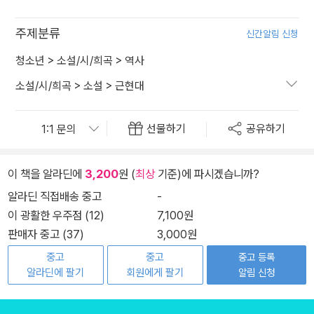
주제분류
신간알림 신청
청소년
>
소설/시/희곡
>
역사
소설/시/희곡
>
소설
>
근현대
선물하기
공유하기
이 책을 알라딘에
3,200
원 (
최상
기준)에 파시겠습니까?
알라딘 직접배송 중고
-
이 광활한 우주점 (12)
7,100원
판매자 중고 (37)
3,000원
중고
중고
중고 등록
알라딘에 팔기
회원에게 팔기
알림 신청