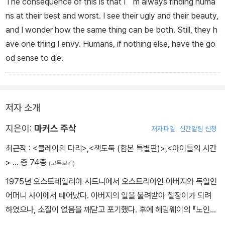
The consequence of this is that I｀m always finding huma
ns at their best and worst. I see their ugly and their beauty,
and I wonder how the same thing can be both. Still, they h
ave one thing I envy. Humans, if nothing else, have the go
od sense to die.
저자 소개
지은이:
마커스 주삭
저자파일
신간알림 신청
최근작 :
<클레이의 다리>
,
<책도둑 (합본 특별판)>
,
<아이들의 시간
>
… 총 74종
(모두보기)
1975년 오스트레일리아 시드니에서 오스트리아인 아버지와 독일인
어머니 사이에서 태어났다. 아버지의 일을 물려받아 칠장이가 되려
하였으나, 소질이 없음을 깨닫고 포기했다. 후에 헤밍웨이의 『노인과
바다』와 피터 헤지스의 『길버트 그레이프』를 읽고 큰 감명을 받아 작