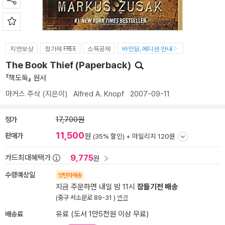
지연보상
정가제 FREE
소득공제
바인딩, 에디션 안내
The Book Thief (Paperback)
『책도둑』 원서
마커스 주삭
(지은이)
Alfred A. Knopf
2007-09-11
정가
17,700원
11,500
판매가
원
(35% 할인) +
마일리지 120원
9,775
카드최대혜택가
원
수령예상일
양탄자배송
지금 주문하면 내일 밤 11시
잠들기전 배송
(중구 서소문로 89-31 )
변경
배송료
유료 (도서 1만5천원 이상 무료)