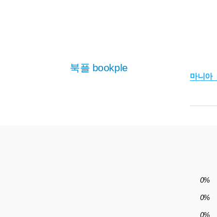
북플 bookple
마니아
0%
0%
0%