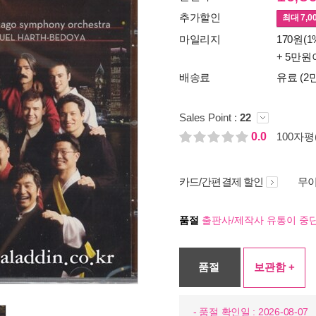
추가할인
최대
7,0
마일리지
170원(1
+ 5만원
배송료
유료 (2
Sales Point :
22
0.0
100자평(
카드/간편결제 할인
무이
품절
출판사/제작사 유통이 중단
품절
보관함 +
- 품절 확인일 : 2026-08-07