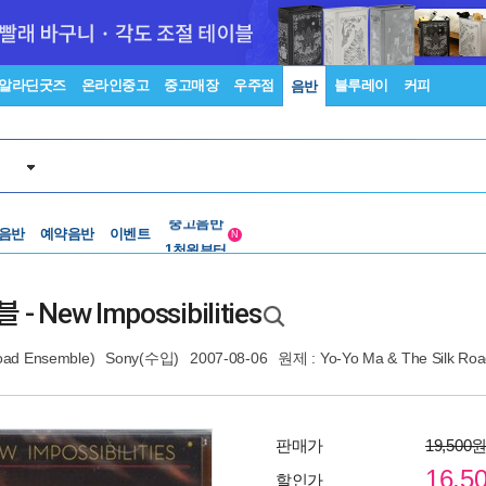
알라딘굿즈
온라인중고
중고매장
우주점
블루레이
커피
음반
중고음반
 음반
예약음반
이벤트
1천원부터
N
중고음반
New Impossibilities
d Ensemble)
Sony(수입)
2007-08-06
원제 : Yo-Yo Ma & The Silk Road
판매가
19,500
16,5
할인가