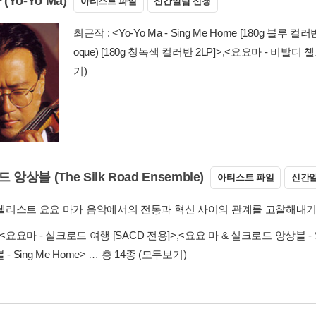
(Yo-Yo Ma)
아티스트 파일
신간알림 신청
최근작 :
<Yo-Yo Ma - Sing Me Home [180g 블루 컬러
oque) [180g 청녹색 컬러반 2LP]>
,
<요요마 - 비발디 첼로
기)
앙상블 (The Silk Road Ensemble)
아티스트 파일
신간알
년 첼리스트 요요 마가 음악에서의 전통과 혁신 사이의 관계를 고찰해내
<요요마 - 실크로드 여행 [SACD 전용]>
,
<요요 마 & 실크로드 앙상블 - Sin
- Sing Me Home>
… 총 14종
(모두보기)