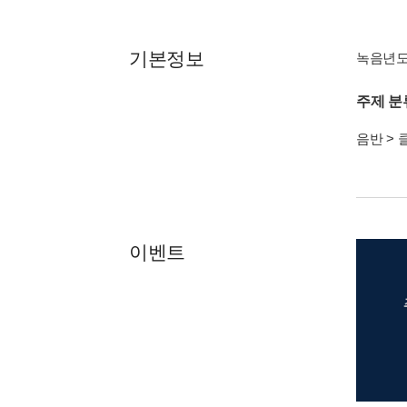
기본정보
녹음년도 :
주제 분
음반
>
이벤트