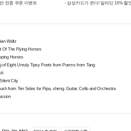
 음반 전종 쿠폰 이벤트
- 삼성카드가 쏜다! 알라딘 15% 할
bian Waltz
ht Of The Flying Horses
loping Horses
g of Eight Unruly Tipsy Poets from Poems from Tang
ti
Silent City
ush from Ten Sides for Pipa, sheng. Guitar. Cello and Orchestra
ussion