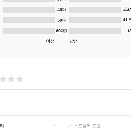
40대
25.
50대
41.
60대
0
여성
남성
리
스포일러 포함