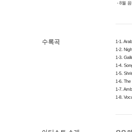
- 8월
수록곡
1-1. Ara
1-2. Nig
1-3. Gal
1-4. Son
1-5. Shris
1-6. The 
1-7. Amb
1-8. Voc