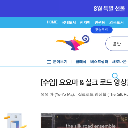
HOME
국내도서
전자책
만권당
외국도서
첫달무료
음반
분야보기
클래식
베스트셀러
새로나온
[수입] 요요마 & 실크 로드 앙상블 - 
요요 마 (Yo-Yo Ma)
,
실크로드 앙상블 (The Silk Roa