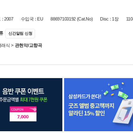
 2007
수입국 : EU
88697103192 (Cat.No)
Disc : 1장
110
류
신간알림 신청
클래식
>
관현악/교향곡