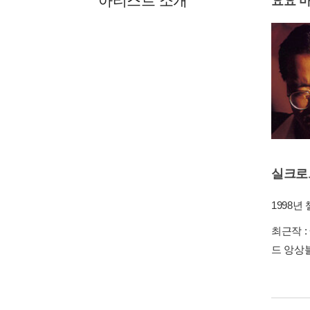
아티스트 소개
요요 마 
실크로드 
1998
최근작 :
드 앙상블 