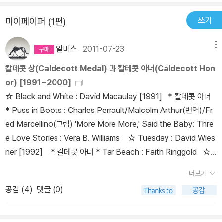
쓰기
마이페이퍼 (1편)
알비스
2011-07-23
메뉴
칼데콧 상(Caldecott Medal) 과 칼테콧 아너(Caldecott Hon
or) [1991~2000]
☆ Black and White : David Macaulay [1991] * 칼데콧 아너
* Puss in Boots : Charles Perrault/Malcolm Arthur(번역)/Fr
ed Marcellino(그림) 'More More More,' Said the Baby: Thre
e Love Stories : Vera B. Williams ☆ Tuesday : David Wies
ner [1992] * 칼데콧 아너 * Tar Beach : Faith Ringgold ☆
Mirette on the High Wire : Emily Arnold McCully [1993] *
더보기
칼데콧 아너 * The Stinky Cheese Man and Other Fairly Stupi
공감 (
4
)
댓글 (0)
d Tales :Jon Scieszka/Lane Smith(그림) Seven Blind Mice :
Ed Young Working Cotton : Sherley Anne Williams/Carole
Byard(그림) ☆ Grandfather's Journey : Allen Say [199