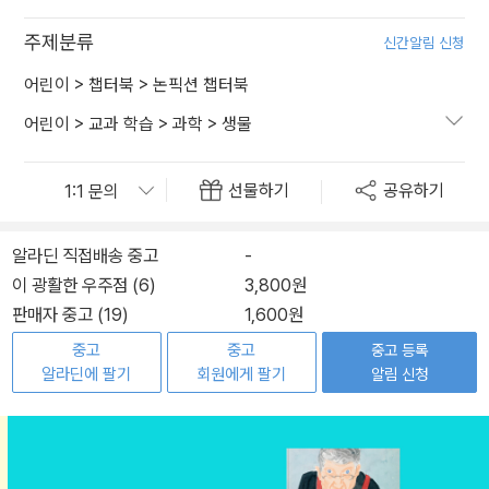
주제분류
신간알림 신청
어린이
>
챕터북
>
논픽션 챕터북
어린이
>
교과 학습
>
과학
>
생물
선물하기
공유하기
알라딘 직접배송 중고
-
이 광활한 우주점 (6)
3,800원
판매자 중고 (19)
1,600원
중고
중고
중고 등록
알라딘에 팔기
회원에게 팔기
알림 신청