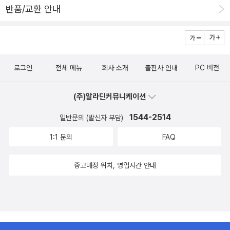
반품/교환 안내
4] * 칼데콧 아너 * Peppe the Lamplighter : Elisa Bartone/T
ed Lewin(그림) In the Small, Small Pond : Denise Fleming
Owen : Kevin Henkes Raven: a Trickster Tale from the Pa
cific Northwest : Gerald McDermott Yo! Yes? : Chris Rasc
로그인
전체 메뉴
회사 소개
출판사 안내
PC 버전
hka/Richard Jackson(편집) ☆ Smoky Night : Eve Buntin
g/David Diaz(그림) [1995] * 칼데콧 아너 * Swamp Angel :
(주)알라딘커뮤니케이션
Anne Isaacs/Paul O. Zelinsky(그림) John Henry : Julius Les
ter/Jerry Pinkney(그림) Time Flies : Eric Rohmann ☆ Of
1544-2514
일반문의 (발신자 부담)
ficer Buckle and Gloria : Peggy Rathmann [1996] * 칼데콧
1:1 문의
FAQ
아너 * Alphabet City : Stephen T. Johnson Zin! Zin! Zin! a V
iolin : Lloyd Moss/Marjorie Priceman(그림) The Faithful Fri
중고매장 위치, 영업시간 안내
end : Robert D. San Souci/Brian Pinkney(그림) Tops & Bot
toms : Janet Stevens ☆ Golem : David Wisniewski [19
97] * 칼데콧 아너 * Hush! A Thai Lullaby : Minfong Ho/Holl
y Meade(그림) The Graphic Alphabet : David Pelletier/Neal
Porter(편집) The Paperboy : Dav Pilkey Starry Messenge