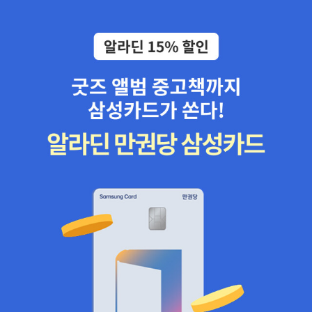
r : Peter Sís ☆ Rapunzel : Paul O. Zelinsky [1998] * 칼
데콧 아너 * The Gardener : Sarah Stewart/David Small(그
림) Harlem : Walter Dean Myers/Christopher Myers(그림)
There Was an Old Lady Who Swallowed a Fly : Simms Tab
ack ☆ Snowflake Bentley : Jacqueline Briggs Martin/M
ary Azarian(그림) [1999] * 칼데콧 아너 * Duke Ellington : An
drea Davis Pinkney/Brian Pinkney(그림) No, David! : David
Shannon Snow : Uri Shulevitz Tibet: Through the Red B
ox : Peter Sís ☆ Joseph Had a Little Overcoat : Simms
Taback [2000] * 칼데콧 아너 * A Child's Calendar : John U
pdike/Trina Schart Hyman(그림) Sector 7 : David Wiesner
When Sophie Gets Angry-Really, Really Angry : Molly Ban
g The Ugly Duckling : Hans Christian Andersen/Jerry Pink
ney(개작,그림)