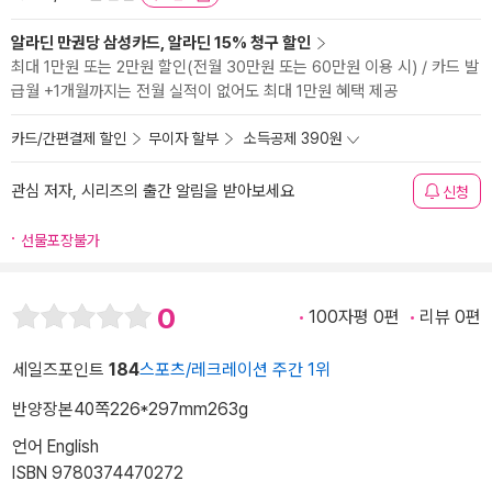
알라딘 만권당 삼성카드, 알라딘 15% 청구 할인
최대 1만원 또는 2만원 할인(전월 30만원 또는 60만원 이용 시) / 카드 발
급월 +1개월까지는 전월 실적이 없어도 최대 1만원 혜택 제공
카드/간편결제 할인
무이자 할부
소득공제 390원
관심 저자, 시리즈의 출간 알림을 받아보세요
신청
선물포장불가
0
100자평 0편
리뷰 0편
세일즈포인트
184
스포츠/레크레이션 주간 1위
반양장본
40쪽
226*297mm
263g
언어 English
ISBN 9780374470272