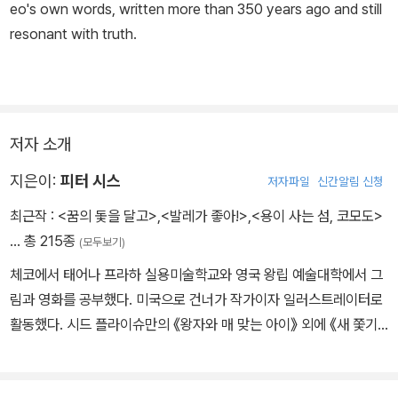
eo's own words, written more than 350 years ago and still
resonant with truth.
저자 소개
지은이:
피터 시스
저자파일
신간알림 신청
최근작 :
<꿈의 돛을 달고>
,
<발레가 좋아!>
,
<용이 사는 섬, 코모도>
… 총 215종
(모두보기)
체코에서 태어나 프라하 실용미술학교와 영국 왕립 예술대학에서 그
림과 영화를 공부했다. 미국으로 건너가 작가이자 일러스트레이터로
활동했다. 시드 플라이슈만의 《왕자와 매 맞는 아이》 외에 《새 쫓기》
《무지개 라노》 등에 그림을 그렸다. 피터 시스는 그림책 《티베트》와
《갈릴레오 갈릴레이》 《장벽》으로 칼데콧 아너상을 세 번 받았고, 《생