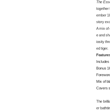
The Esse
together 
ember 18
story ex
A mix of 
e and sha
iosity th
ed tiger.
Features
Includes 
Bonus 16-
Foreword
Mix of bl
Covers s
The brill
er bathti