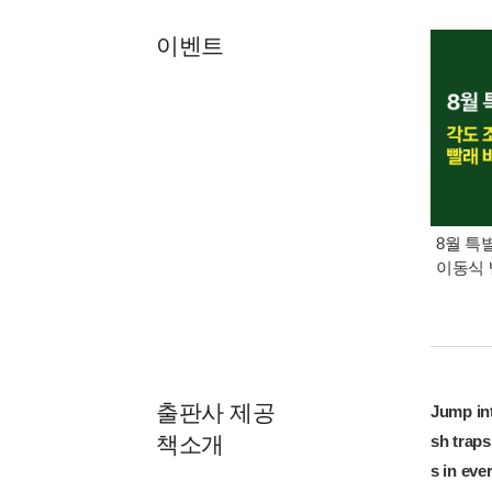
이벤트
8월 특
이동식 
출판사 제공
Jump int
책소개
sh traps
s in ever