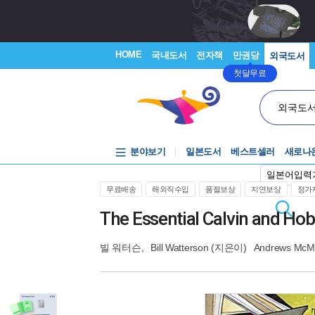
HOME
국내도서
전자책
만권당
외국도서
첫달무료
외국도
분야보기
일본도서
베스트셀러
새로나
일본어입력
무료배송
해외직수입
품절보상
지연보상
정가제
The Essential Calvin and Ho
빌 워터슨
,
Bill Watterson
(지은이)
Andrews McMe