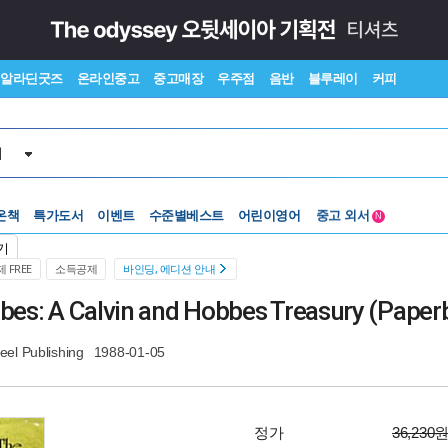
알라딘굿즈
온라인중고
중고매장
우주점
음반
블루레이
커피
서
수준별베스트
중고 외서
온책
특가도서
이벤트
Lexile®
어린이영어
5백원부터
N
수준별베스트
중고 외서
기
 FREE
소득공제
바인딩, 에디션 안내
bbes: A Calvin and Hobbes Treasury (Paper
el Publishing
1988-01-05
정가
36,230