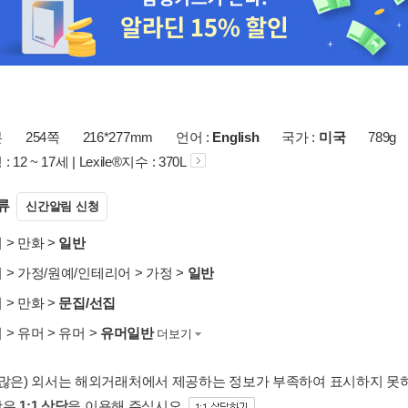
본
254쪽
216*277mm
언어 :
English
국가 :
미국
789g
12 ~ 17세 | Lexile®지수 : 370L
류
신간알림 신청
서
>
만화
>
일반
서
>
가정/원예/인테리어
>
가정
>
일반
서
>
만화
>
문집/선집
서
>
유머
>
유머
>
유머일반
더보기
 많은) 외서는 해외거래처에서 제공하는 정보가 부족하여 표시하지 못
항은
1:1 상담
을 이용해 주십시오.