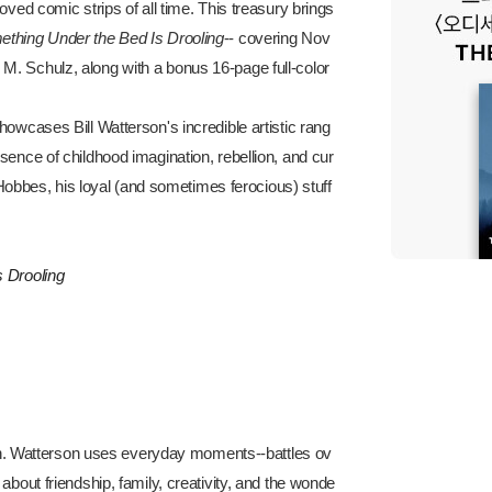
loved comic strips of all time. This treasury brings
thing Under the Bed Is Drooling
-- covering Nov
M. Schulz, along with a bonus 16-page full-color
owcases Bill Watterson's incredible artistic rang
sence of childhood imagination, rebellion, and cur
d Hobbes, his loyal (and sometimes ferocious) stuff
 Drooling
epth. Watterson uses everyday moments--battles ov
about friendship, family, creativity, and the wonde