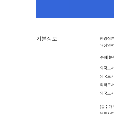
기본정보
반양장
대상연령 : 
주제 분
외국도
외국도
외국도
외국도
(종수가
문의사