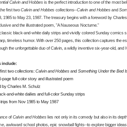
ntial Calvin and Hobbes
is the perfect introduction to one of the most be
the first two
Calvin and Hobbes
collections--
Calvin and Hobbes
and
Some
, 1985 to May 23, 1987. The treasury begins with a foreword by Charles 
clusive and the illustrated poem, "A Nauseous Nocturne."
classic black-and-white daily strips and vividly colored Sunday comics sh
rp, timeless humor. With over 250 pages, this collection captures the es
rough the unforgettable duo of Calvin, a wildly inventive six-year-old, an
 include:
first two collections:
Calvin and Hobbes
and
Something Under the Bed Is
page full-color story and illustrated poem
 by Charles M. Schulz
ack-and-white dailies and full-color Sunday strips
trips from Nov 1985 to May 1987
iance of
Calvin and Hobbes
lies not only in its comedy but also in its d
me, awkward school photos, epic snowball fights--to explore bigger ideas 