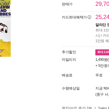
29,7
판매가
25,2
카드최대혜택가
알라딘 
최대 1만
시) / 
1만원 
추가할인
최대
3,0
마일리지
1,490원(
+ 5만원
배송료
무료
수령예상일
지금 택배
(중구 서
문집/선집 주간 2위
|
Sales 