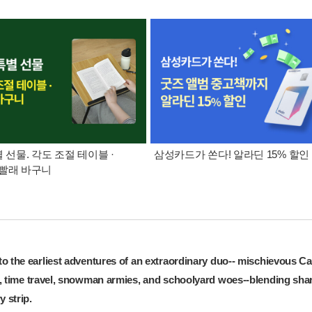
별 선물. 각도 조절 테이블 ·
삼성카드가 쏜다! 알라딘 15% 할인
빨래 바구니
o the earliest adventures of an extraordinary duo-- mischievous Calv
, time travel, snowman armies, and schoolyard woes--blending shar
y strip.