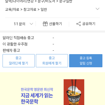
달력/다이어리/연감
>
문구/비도서
>
문구일반
교육/자료
>
참고자료
>
일반
선물하기
공유하기
알라딘 직접배송 중고
-
이 광활한 우주점
-
판매자 중고
-
중고
중고
중고 등록
알라딘에 팔기
회원에게 팔기
알림 신청