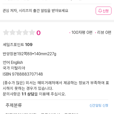
관심 저자, 시리즈의 출간 알림을 받아보세요
신청
0
100자평 0편
리뷰 0편
세일즈포인트
109
반양장본
192쪽
89*140mm
227g
언어 English
국가 이탈리아
ISBN 9788883707148
(종수가 많은) 외서는 해외거래처에서 제공하는 정보가 부족하여 표
시하지 못하는 경우가 있습니다.
문의사항은
1:1 상담
을 이용해 주십시오.
주제분류
신간알림 신청