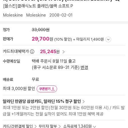
[몰스킨]클래식노트 플레인/블랙 소프트 P
Moleskine
Moleskine
2008-02-01
정가
33,000원
29,700
판매가
원
(10% 할인) +
마일리지 1,490원
25,245
카드최대혜택가
원
수령예상일
택배 주문시 8월 11일 출고
(중구 서소문로 89-31 기준)
변경
배송료
무료
최대 3,000원 할인
쿠폰받기
알라딘 만권당 삼성카드, 알라딘 15% 청구 할인
최대 1만원 또는 2만원 할인(전월 30만원 또는 60만원 이용 시) / 카드 발
급월 +1개월까지는 전월 실적이 없어도 최대 1만원 혜택 제공
카드/간편결제 할인
무이자 할부
소득공제 1,340원