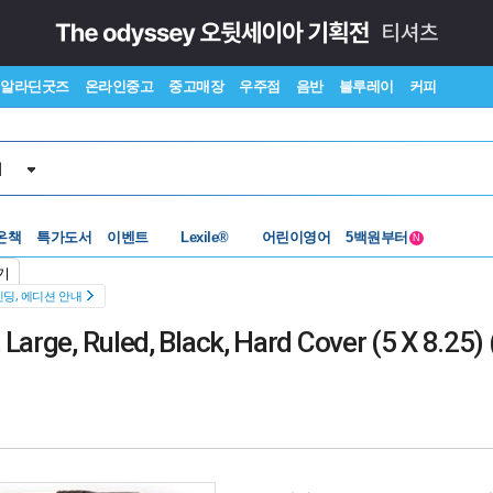
알라딘굿즈
온라인중고
중고매장
우주점
음반
블루레이
커피
서
수준별베스트
중고 외서
온책
특가도서
이벤트
Lexile®
어린이영어
5백원부터
N
수준별베스트
중고 외서
기
딩, 에디션 안내
arge, Ruled, Black, Hard Cover (5 X 8.25) 