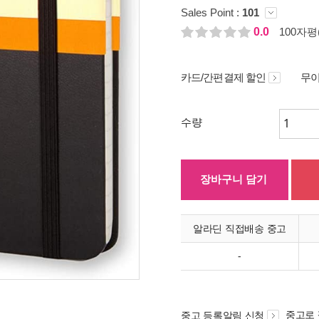
Sales Point :
101
0.0
100자평(
카드/간편결제 할인
무이
수량
장바구니 담기
알라딘 직접배송 중고
-
중고로
중고 등록알림 신청