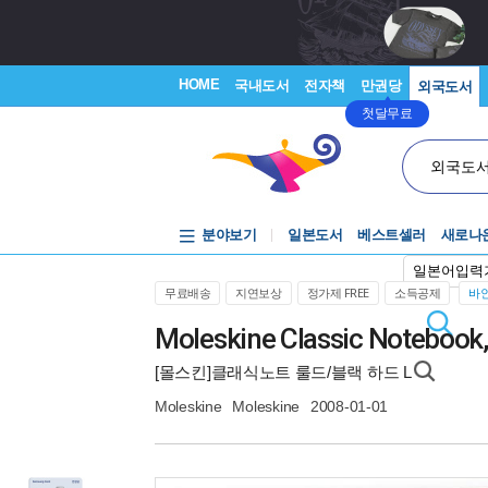
HOME
국내도서
전자책
만권당
외국도서
첫달무료
외국도
분야보기
일본도서
베스트셀러
새로나
일본어입력
무료배송
지연보상
정가제 FREE
소득공제
바인
Moleskine Classic Notebook, L
[몰스킨]클래식노트 룰드/블랙 하드 L
Moleskine
Moleskine
2008-01-01