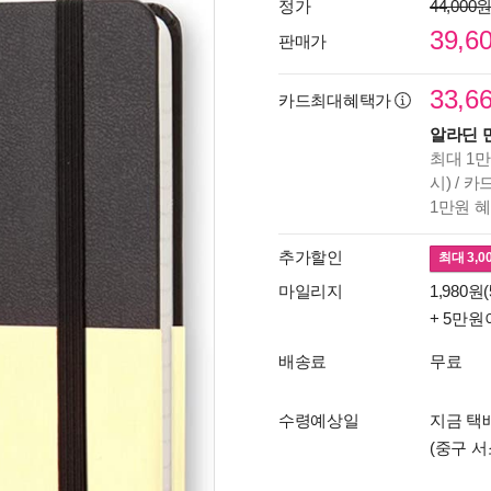
정가
44,000
39,6
판매가
33,6
카드최대혜택가
알라딘 
최대 1만
시) / 
1만원 
추가할인
최대
3,0
마일리지
1,980원(
+ 5만원
배송료
무료
수령예상일
지금 택배
(중구 서