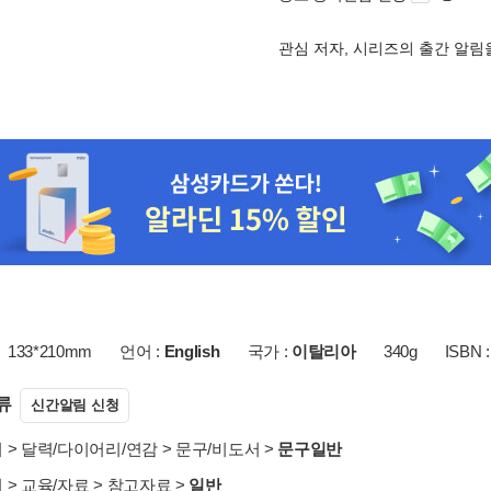
관심 저자, 시리즈의 출간 알
133*210mm
언어 :
English
국가 :
이탈리아
340g
ISBN 
류
신간알림 신청
서
>
달력/다이어리/연감
>
문구/비도서
>
문구일반
서
>
교육/자료
>
참고자료
>
일반