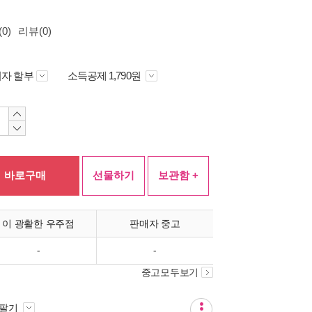
0)
리뷰(0)
자 할부
소득공제 1,790원
바로구매
선물하기
보관함 +
이 광활한 우주점
판매자 중고
-
-
중고모두보기
 팔기