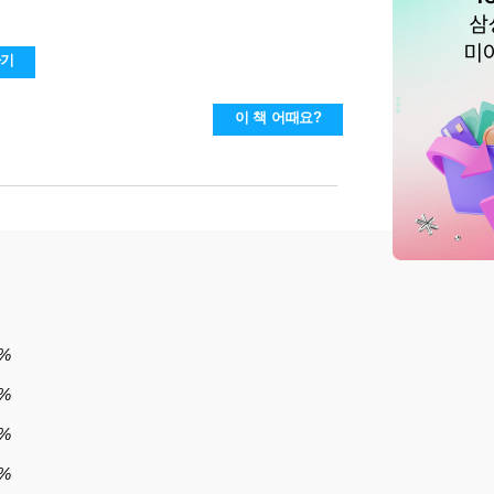
하기
이 책 어때요?
3%
0%
0%
0%