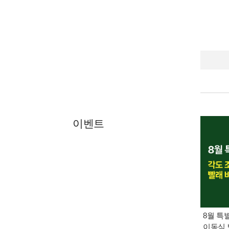
이벤트
8월 특
이동식 