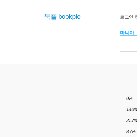
북플 bookple
로그인 
마니아
0%
13.0
21.7
8.7%