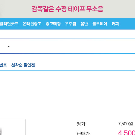
알라딘굿즈
온라인중고
중고매장
우주점
음반
블루레이
커피
벤트
선착순 할인전
정가
7,500원
4,50
판매가