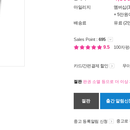
마일리지
멤버십(3
+ 5만원
배송료
유료 (2
Sales Point :
695
9.5
100자평(
카드/간편결제 할인
무이
절판
판권 소멸 등으로 더 이상 
절판
출간 알림신
중고로
중고 등록알림 신청