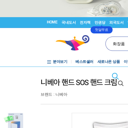
HOME
국내도서
전자책
만권당
외국도서
첫달무료
화장품
분야보기
베스트셀러
새로나온 상품
이
니베아 핸드 SOS 핸드 크림
브랜드 :
니베아