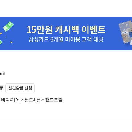
ml
류
신간알림 신청
>
바디/헤어
>
핸드&풋
>
핸드크림