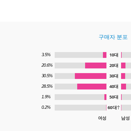
구매자 분포
10대
3.5%
20대
20.6%
30대
30.5%
40대
28.5%
50대
1.9%
60대
0.2%
여성
남성