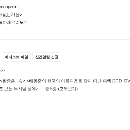
ymnopedie
 그대없는가을에
 하늘아래우리모두
아티스트 파일
신간알림 신청
주가
<한충은 - 숲>
,
<배용준의 한국의 아름다움을 찾아 떠난 여행 [2CD+DVD
로 보는 부처님 생애>
… 총 5종
(모두보기)