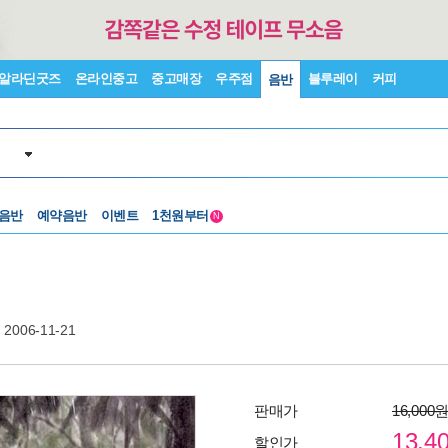
알라딘굿즈
온라인중고
중고매장
우주점
블루레이
커피
음반
중고음반
1천원부터
 음반
예약음반
이벤트
N
중고음반
2006-11-21
판매가
16,000
13,4
할인가