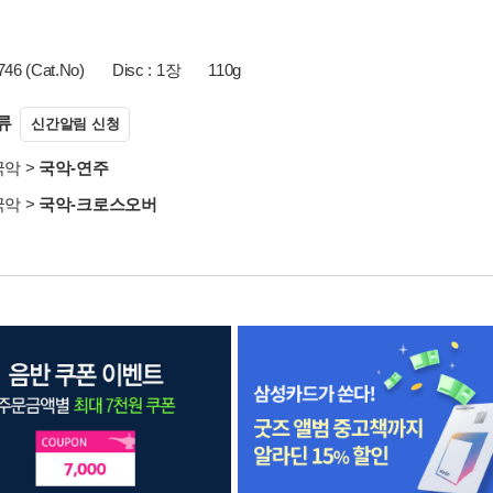
6 (Cat.No)
Disc : 1장
110g
류
신간알림 신청
국악
>
국악-연주
국악
>
국악-크로스오버