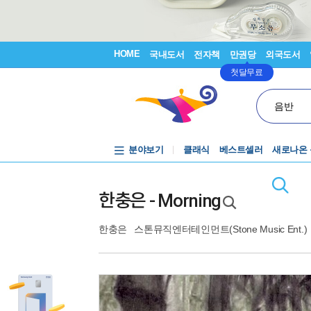
HOME
국내도서
전자책
만권당
외국도서
첫달무료
음반
분야보기
클래식
베스트셀러
새로나온
한충은 - Morning
한충은
스톤뮤직엔터테인먼트(Stone Music Ent.)