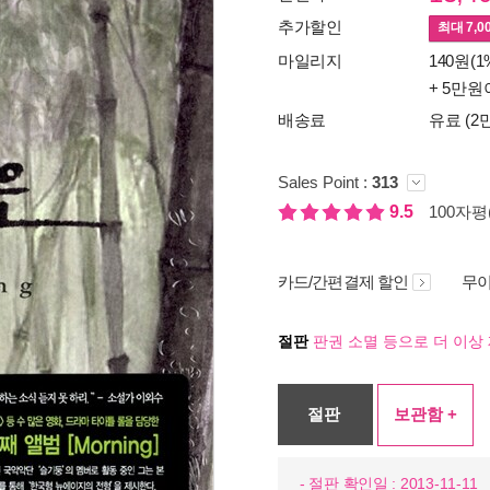
추가할인
최대
7,0
마일리지
140원(1
+ 5만원
배송료
유료 (2
Sales Point :
313
9.5
100자평(
카드/간편결제 할인
무이
절판
판권 소멸 등으로 더 이상 
절판
보관함 +
- 절판 확인일 : 2013-11-11