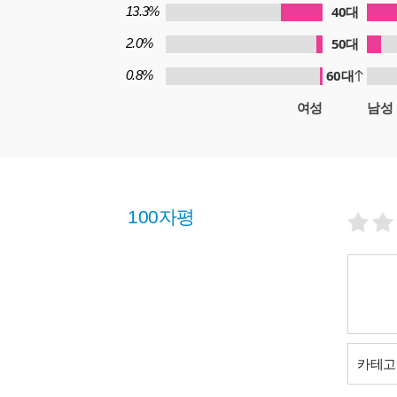
40대
13.3%
50대
2.0%
60대
0.8%
여성
남성
100자평
카테고