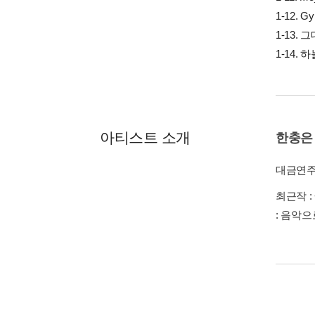
1-12. G
1-13.
1-14.
아티스트 소개
한충은
대금연
최근작 :
: 음악으