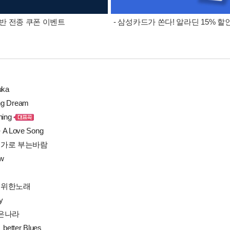
 음반 전종 쿠폰 이벤트
- 삼성카드가 쏜다! 알라딘 15% 할
uka
ing Dream
ning
 A Love Song
어딘가로 부는바람
ow
길
란을위한노래
y
 좋은나라
_better Blues