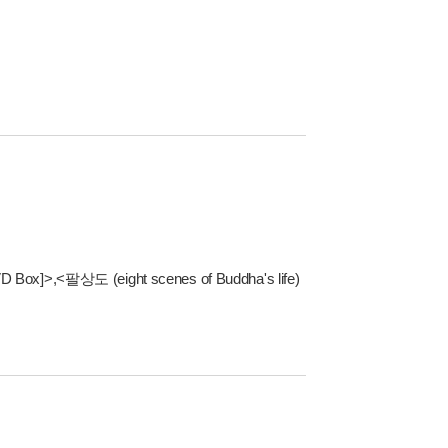
 Box]>
,
<팔상도 (eight scenes of Buddha's life)