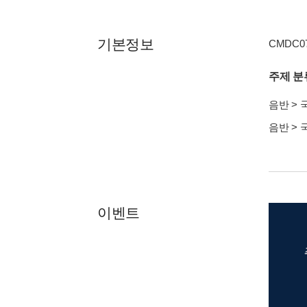
기본정보
CMDC074
주제 분
음반
>
음반
>
이벤트