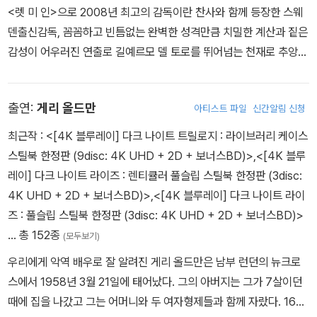
<렛 미 인>으로 2008년 최고의 감독이란 찬사와 함께 등장한 스웨
덴출신감독, 꼼꼼하고 빈틈없는 완벽한 성격만큼 치밀한 계산과 짙은
감성이 어우러진 연출로 길예르모 델 토로를 뛰어넘는 천재로 추앙
받고 있다. 영화감독 겸 배우인 아버지, 영화감독인 형과 함께 자라났
고 전문적인 영화교육을 받지 않았지만 TV 시리즈와 장편영화들을
출연:
게리 올드만
아티스트 파일
신간알림 신청
만들며 주목받았다. 1971년 영화
에 출연하며 데뷔한 그는 연기를 넘
어 각본과 연출에서도 놀라운 재능을 선보이며 타고난 영화인의 기량
최근작 :
<[4K 블루레이] 다크 나이트 트릴로지 : 라이브러리 케이스
을 자랑했다. 2000년 샌프란시스코국제영화제 TV코미디 부문 실버
스틸북 한정판 (9disc: 4K UHD + 2D + 보너스BD)>
,
<[4K 블루
스파이어상 수상을 시작으로 2005년 스웨덴 최고의 영화제 굴드바
레이] 다크 나이트 라이즈 : 렌티큘러 풀슬립 스틸북 한정판 (3disc:
게 어워드 최우수감독상을 거머쥐었으며 2004년 영화 < Four Sha
4K UHD + 2D + 보너스BD)>
,
<[4K 블루레이] 다크 나이트 라이
des of Brown > 으로 스웨덴영화제에서 4개 부문의 상을 거머쥐
즈 : 풀슬립 스틸북 한정판 (3disc: 4K UHD + 2D + 보너스BD)>
기도 했다. 2008년에는 <렛 미 인>으로 낫필름페스티벌, 괴테보르
… 총 152종
(모두보기)
크영화제, 에딘버러국제영화제, 트라이베카국제영화제, 부천판타스
우리에게 악역 배우로 잘 알려진 게리 올드만은 남부 런던의 뉴크로
틱영화제 등에서 11개 상을 수상하며, 전세계의 영화제를 모조리 휩
스에서 1958년 3월 21일에 태어났다. 그의 아버지는 그가 7살이던
쓰는 기염을 토했다.
때에 집을 나갔고 그는 어머니와 두 여자형제들과 함께 자랐다. 16살