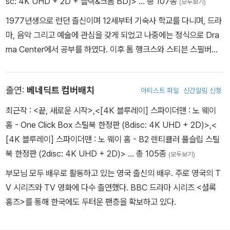
sc: 4K UHD + 2D + 블랙&크롬 BD)>
… 총 107종
재감 있는 배우로 헐리웃의 톱스타 대열에 자리하고 있다.
(모두보기)
의 히어로로 각광받고 있지만, 그 본인은 그러한 이미지에 연연하지
1977년생으로 런던 출신이며 12세부터 기숙사 학교를 다니며, 드라
않고 각종 다양한 연기를 선보이고 있는 진정한 배우.
마, 음악 그리고 예술에 관심을 갖게 되었고 나중에는 정식으로 Dra
ma Center에서 공부를 하였다. 이후 톰 행크스와 스티븐 스필버그
가 제작한 HBO의 미니 시리즈인 <밴드 오브 브라더스>, 리들리 스
콧 감독의 <블랙 호크 다운>에 출연하면서 배우로서 발돋움하게 된
출연:
베네딕트 컴버배치
아티스트 파일
신간알림 신청
다. 1966년 TV시리즈로 시작된 <스타트랙>의 열 번째 극장용 영화
<스타트랙 10 - 네메시스>에서는 로물루스 행성의 베일에 싸인 새로
최근작 :
<끝, 새로운 시작>
,
<[4K 블루레이] 스파이더맨 : 노 웨이
운 집정관 신존 역을 맡았다.
홈 - One Click Box 스틸북 한정판 (8disc: 4K UHD + 2D)>
,
<
[4K 블루레이] 스파이더맨 : 노 웨이 홈 - B2 렌티큘러 풀슬립 스틸
북 한정판 (2disc: 4K UHD + 2D)>
… 총 105종
(모두보기)
부모님 모두 배우로 활동하고 있는 영국 출신의 배우. 주로 영국의 T
V 시리즈와 TV 영화에 다수 출연했다. BBC 드라마 시리즈 <셜록
홈즈>를 통해 한국에도 두터운 팬층을 확보하고 있다.