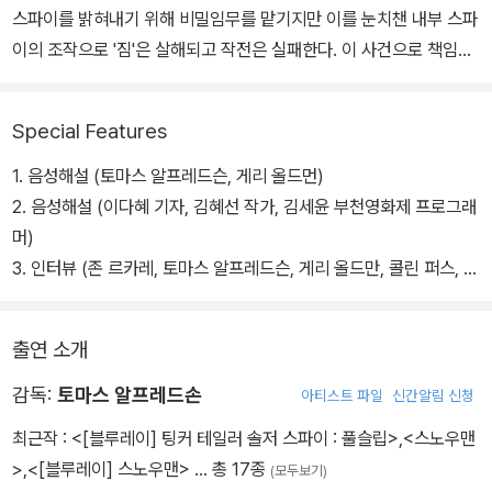
스파이를 밝혀내기 위해 비밀임무를 맡기지만 이를 눈치챈 내부 스파
이의 조작으로 '짐'은 살해되고 작전은 실패한다. 이 사건으로 책임을
지고 컨트롤은 떠난다. 이후 은퇴한 영국 스파이 '조지 스마일리(게리
올드만)'가 자신이 일하던 정보부로부터 러시아 요원을 색출해달라는
Special Features
요청을 받는다.
영국 정보국 내에 아주 오래전부터 침투된 고위간부급 두더지(스파
1. 음성해설 (토마스 알프레드슨, 게리 올드먼)
이)가 있다는 사실이 밝혀지고 '스마일리'는 내부에 침투한 스파이를
2. 음성해설 (이다혜 기자, 김혜선 작가, 김세윤 부천영화제 프로그래
밝혀내기 위해 '빌 헤이든(콜린 퍼스)', '로이 블랜드(시아란 힌즈)',
머)
'퍼시 엘레라인(토비 존스)', '토비 에스터헤이즈(다비드 덴칙)'의 뒷
3. 인터뷰 (존 르카레, 토마스 알프레드슨, 게리 올드만, 콜린 퍼스, 톰
조사를 하면서 베일에 가렸던 면모가 하나씩 벗겨지는데…
하디 - 총 57분)
4. 메이킹 필름 (13분)
출연 소개
5. 삭제장면 (6분)
감독:
토마스 알프레드손
아티스트 파일
신간알림 신청
최근작 :
<[블루레이] 팅커 테일러 솔저 스파이 : 풀슬립>
,
<스노우맨
>
,
<[블루레이] 스노우맨>
… 총 17종
(모두보기)