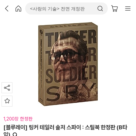
1,200장 한정판
[블루레이] 팅커 테일러 솔저 스파이 : 스틸북 한정판 (B타
입)