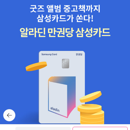
뒤로가
기
보관함담기