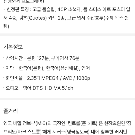
천영화제 프로그래머)
- 한정판 특징 : 고급 풀슬립, 40P 소책자, 폴 스미스 아트 포스터 엽
서 4종, 쿼츠(Quotes) 카드 2종, 고급 엽서 수납봉투(수제 왁스 씰
링)
기본정보
상영시간 - 본편 127분, 부가영상 76분
자막 - 한국어(본편), 한국어(음성해설), 영어
화면비율 - 2.35:1 MPEG4 / AVC / 1080p
오디오 - 영어 DTS-HD MA 5.1ch
줄거리
영국 비밀 정보부(MI6)의 국장인 '컨트롤(존 허트)'은 현장요원인 '짐
프리도(마크 스토롱)'에게 서커스(영국정보국) 내에 침투한 러시안