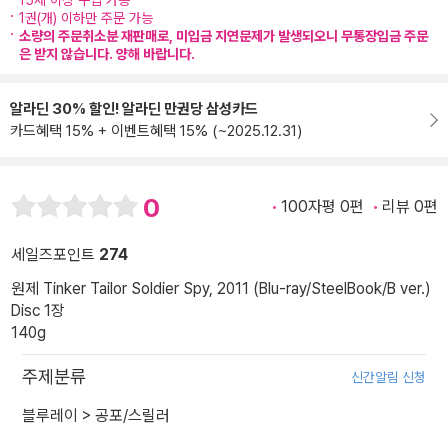
15세 이상 구입 가능
1권(개) 이하만 주문 가능
소량의 주문취소분 재판매로, 미입금 지연문제가 발생되오니 무통장입금 주문
은 받지 않습니다. 양해 바랍니다.
알라딘 30% 할인! 알라딘 만권당 삼성카드
카드혜택 15% + 이벤트혜택 15% (~2025.12.31)
0
100자평 0편
리뷰 0편
세일즈포인트
274
원제 Tinker Tailor Soldier Spy, 2011 (Blu-ray/SteelBook/B ver.)
Disc 1장
140g
주제분류
신간알림 신청
블루레이
>
공포/스릴러