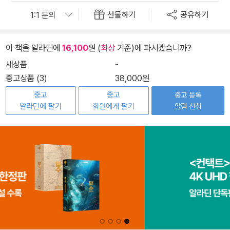
선물하기
공유하기
이 책을 알라딘에
16,100
원 (
최상
기준)에 파시겠습니까?
새상품
-
중고상품 (3)
38,000원
중고
중고
중고 등록
알라딘에 팔기
회원에게 팔기
알림 신청