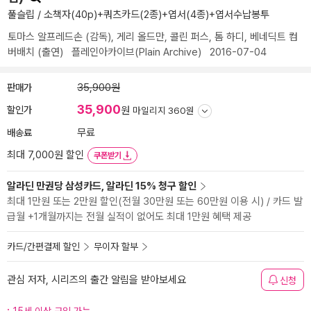
풀슬립 / 소책자(40p)+쿼츠카드(2종)+엽서(4종)+엽서수납봉투
토마스 알프레드손
(감독),
게리 올드만
,
콜린 퍼스
,
톰 하디
,
베네딕트 컴
버배치
(출연)
플레인아카이브(Plain Archive)
2016-07-04
판매가
35,900원
35,900
할인가
원
마일리지 360원
배송료
무료
최대 7,000원 할인
쿠폰받기
알라딘 만권당 삼성카드, 알라딘 15% 청구 할인
최대 1만원 또는 2만원 할인(전월 30만원 또는 60만원 이용 시) / 카드 발
급월 +1개월까지는 전월 실적이 없어도 최대 1만원 혜택 제공
카드/간편결제 할인
무이자 할부
관심 저자, 시리즈의 출간 알림을 받아보세요
신청