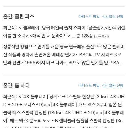
때 학교를 중퇴한 게리 올드만은 스포츠용품점에서 아르바이트를 하
면서부터 문학을 읽고 공부하기 시작했다. 그는 커서 자신이 피아노
출연:
콜린 퍼스
아티스트 파일
신간알림 신청
를 연주할 것이라고 생각했지만 곧 그에게 연기를 가르쳐준 드라마선
생 Roger Williams를 만나면서 그의 인생은 완전히 달라진다. 몇편
최근작 :
<[블루레이] 팅커 테일러 솔저 스파이 : 풀슬립>
,
<진주 귀걸
의 잘 알려지지 않는 영화에 출연하던 게리 올드만은 1986년 펑크밴
이를 한 소녀>
,
<매직 인 더 문라이트>
… 총 128종
(모두보기)
드 '섹스피스놀즈'의 베이스주자 시드비셔스의 파격적인 음악과 사랑
정통적인 방법으로 연기를 배운 영국 연극배우 출신으로 많은 텔레비
을 그린 영화 <시드와 낸시>에 출연하고 탁월한 연기로 평론가들에
전 작품과 영화에 출연해온 베테랑 연기자. BBC의 TV 시리즈 <오
게 격찬을 받게된다. 스티븐 프리어즈 감독의 영화 <귀를 기울여>를
만과 편견>(1995)에서 마크 다아시 역으로 많은 인기를 얻고 BAFT
통해 본격적으로 주목받기 시작했고, 올리버 스톤 감독의 1991년 에
A의 남우주연상의 후보 올랐다. 1996년 크리스틴 스콧 토마스, 랄프
서 케네디의 살인용의자 오스왈드를 연기하여 아카데미남우주연상
파인즈와 함께, 다양한 아카데미상의 후보에 올랐던 <잉글리쉬 페이
후보에 올랐다. 1992년 프란시스 포드 코폴라 감독의 <드라큘라>에
출연:
톰 하디
아티스트 파일
신간알림 신청
션트>에 출연했고, 1998년에는 기네스 펠트로가 연기한 바이올라의
서는 탄탄한 연기력을 바탕으로 어둡고 파괴적인 카리스마를 연기하
사악한 남편, 웨섹스 백작 역을 맡아 <세익스피어 인 러브>에 출연하
최근작 :
<[4K 블루레이] 덩케르크 : 스틸북 한정판 (3disc: 4K UH
였고, 1993년 작 <레옹>에서 베토벤의 음악을 들으며 마약밀매를
는 등 헐리웃에서 조연이지만 존재감 있게 등장했다. 그러던 중 그는
D + 2D + 보너스BD)>
,
<[4K 블루레이] 매드 맥스 2무비 합본 원
일삼는 악질형사 노먼으로 자신의 연기력과 더불어 대중적 인기를 확
<브리짓 존스의 일기>(2001)에서 <오만관 편견> 이래 다시 한번
클릭 박스 스틸북 한정판 (18disc: 4K UHD + 2D)>
,
<[4K 블루레
인했다. 이후 <제5원소>, <에어 포스 원>, <한니발>, <해리 포터와
무뚝뚝하지만 속깊은 다아시 역을 연기함으로써 전세계적인 만인의
이] 매드 맥스: 분노의 도로 - B 렌티큘러 풀슬립 스틸북 한정판 (3di
아즈카반의 죄수> 등에서 개성강한 연기를 보여준 게리 올드만은 존
연인이 되었다. 특유의 영국 악센트와 부드러운 매너로 로맨스 영화