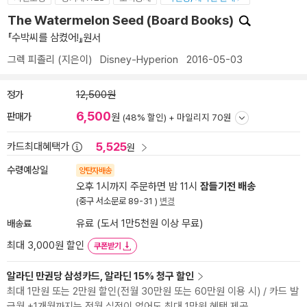
The Watermelon Seed (Board Books)
『수박씨를 삼켰어!』원서
그렉 피졸리
(지은이)
Disney-Hyperion
2016-05-03
정가
12,500원
6,500
판매가
원
(48% 할인) +
마일리지 70원
5,525
카드최대혜택가
원
수령예상일
양탄자배송
오후 1시까지 주문하면 밤 11시
잠들기전 배송
(중구 서소문로 89-31 )
변경
배송료
유료 (도서 1만5천원 이상 무료)
최대 3,000원 할인
쿠폰받기
알라딘 만권당 삼성카드, 알라딘 15% 청구 할인
최대 1만원 또는 2만원 할인(전월 30만원 또는 60만원 이용 시) / 카드 발
급월 +1개월까지는 전월 실적이 없어도 최대 1만원 혜택 제공