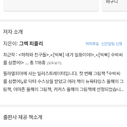
바구니
저자 소개
지은이:
그렉 피졸리
저자파일
신간알림 신청
최근작 :
<하하와 친구들>
,
<[빅북] 네가 일등이야!>
,
<[빅북] 수박씨
를 삼켰어!>
… 총 118종
(모두보기)
필라델피아에 사는 일러스트레이터입니다. 첫 번째 그림책 『수박씨
를 삼켰어!』로 닥터 수스상을 받았고 여러 책이 뉴욕타임스 올해의 그
림책, 아마존 올해의 그림책, 커커스 올해의 그림책에 선정되었습니
다. 쓰고 그린 책으로는 『잘 자, 올빼미야!』 『네가 일등이야!』 등이 있
습니다.
출판사 제공 책소개