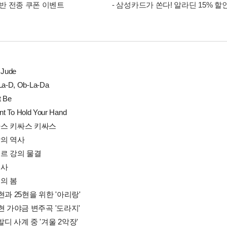
 음반 전종 쿠폰 이벤트
- 삼성카드가 쏜다! 알라딘 15% 할
 Jude
La-D, Ob-La-Da
It Be
ant To Hold Your Hand
키싸스 키싸스 키싸스
사랑의 역사
아무르 강의 물결
츄사
소의 봄
18현과 25현을 위한 '아리랑'
25현 가야금 변주곡 '도라지'
비발디 사계 중 '겨울 2악장'