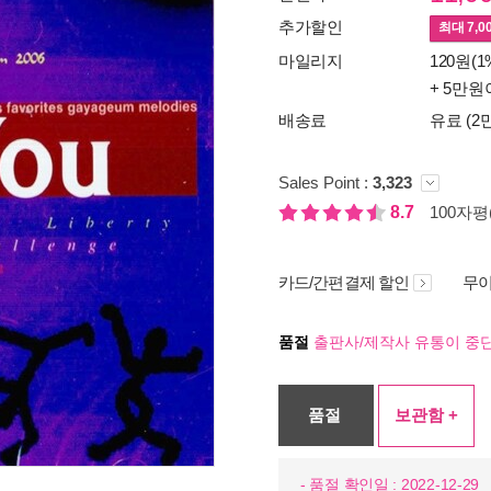
추가할인
최대
7,0
마일리지
120원(1
+ 5만원
배송료
유료 (2
Sales Point :
3,323
8.7
100자평(
카드/간편결제 할인
무이
품절
출판사/제작사 유통이 중단
품절
보관함 +
- 품절 확인일 : 2022-12-29