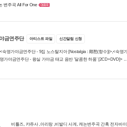
논 변주곡 All For One
야금연주단
아티스트 파일
신간알림 신청
<숙명가야금연주단 - 9집 노스탈지아 [Nostalgia : 鄕愁(향수)]>
,
<숙명가
명가야금연주단 - 왕실 가야금 태교 음반 '달콤한 하품' [2CD+DVD]>
…
비틀즈, 캬쥬사 ,아리랑 ,비발디 사계, 캐논변주곡 간혹 전자