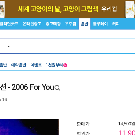
알라딘굿즈
온라인중고
중고매장
우주점
블루레이
커피
음반
중고음반
 음반
예약음반
이벤트
1천원부터
N
중고음반
2006 For You
5-16
판매가
14,500
11,9
할인가