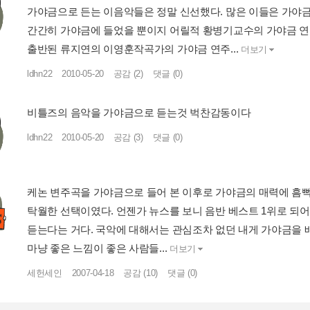
가야금으로 든는 이음악들은 정말 신선했다. 많은 이들은 가야금 
간간히 가야금에 들었을 뿐이지 어릴적 황병기교수의 가야금 연
출반된 류지연의 이영훈작곡가의 가야금 연주...
더보기
ldhn22
2010-05-20
공감 (2)
댓글 (0)
비틀즈의 음악을 가야금으로 듣는것 벅찬감동이다
ldhn22
2010-05-20
공감 (3)
댓글 (0)
케논 변주곡을 가야금으로 들어 본 이후로 가야금의 매력에 흠
탁월한 선택이였다. 언젠가 뉴스를 보니 음반 베스트 1위로 되
듣는다는 거다. 국악에 대해서는 관심조차 없던 내게 가야금을 
마냥 좋은 느낌이 좋은 사람들...
더보기
세헌세인
2007-04-18
공감 (10)
댓글 (0)