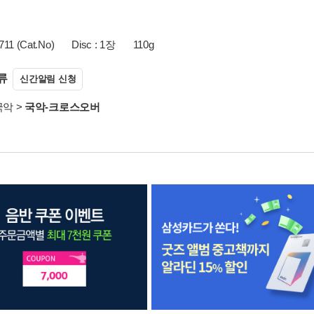
711 (Cat.No)
Disc : 1장
110g
류
신간알림 신청
국악
>
국악-크로스오버