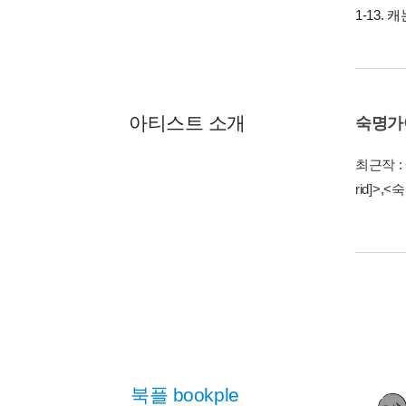
1-13. 캐
아티스트 소개
숙명가
최근작 :
rid]>
,
<숙
북플 bookple