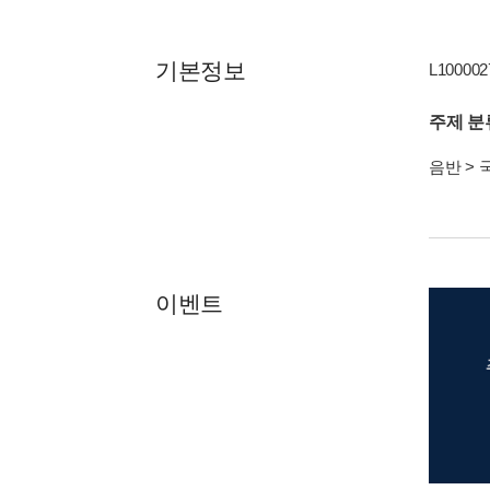
기본정보
L100002
주제 분
음반
>
이벤트