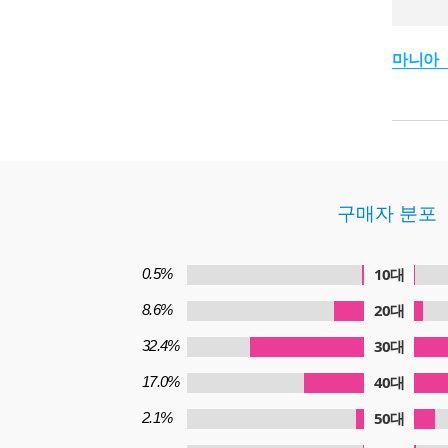
마니아
구매자 분포
10대
0.5%
20대
8.6%
30대
32.4%
40대
17.0%
50대
2.1%