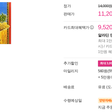
정가
14,000
11,2
판매가
9,52
카드최대혜택가
알라딘 
최대 1만
시) / 
1만원 
추가할인
최대
3,0
마일리지
560원(5
+ 5만원
배송료
유료 (도
수령예상일
양탄자배
지금 주