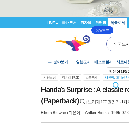
HOME
국내도서
전자책
만권당
외국도서
첫달무료
외국도
분야보기
일본도서
베스트셀러
새로나
일본어입력
지연보상
정가제 FREE
소득공제
바인딩, 에디션 
Handa's Surprise : A classic 
(Paperback)
느리게100권읽기-1
|
Eileen Browne
(지은이)
Walker Books
1995-07-