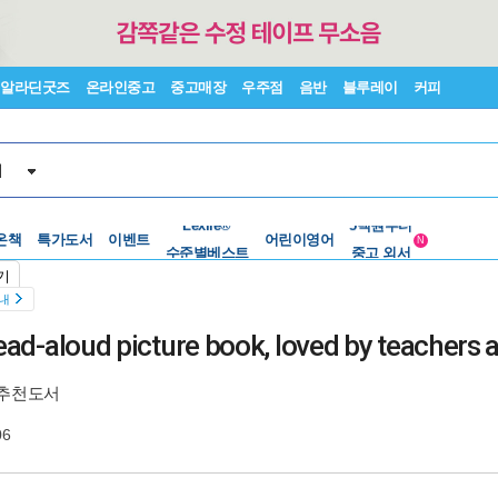
알라딘굿즈
온라인중고
중고매장
우주점
음반
블루레이
커피
서
온책
특가도서
이벤트
수준별베스트
어린이영어
중고 외서
N
Lexile®
5백원부터
기
수준별베스트
중고 외서
안내
read-aloud picture book, loved by teachers a
차추천도서
06