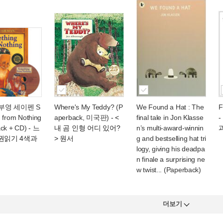
노부영 세이펜 S
Where's My Teddy? (P
We Found a Hat : The
F
 from Nothing
aperback, 미국판)
- <
final tale in Jon Klasse
ck + CD)
- 느
내 곰 인형 어디 있어?
n’s multi-award-winnin
권읽기 4색과
> 원서
g and bestselling hat tri
logy, giving his deadpa
n finale a surprising ne
w twist... (Paperback)
더보기