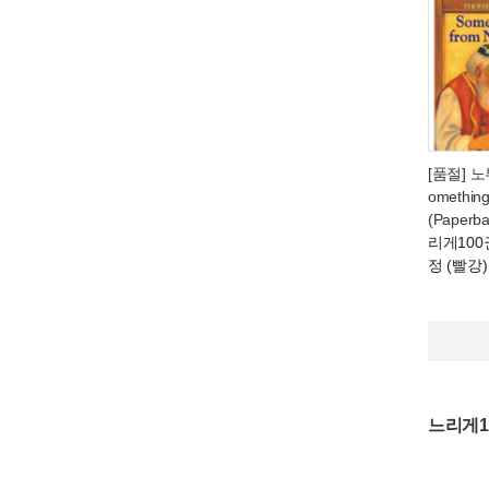
[품절] 
omething
(Paperba
리게100
정 (빨강)
느리게1