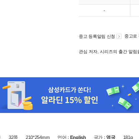
-
중고로
중고 등록알림 신청
관심 저자, 시리즈의 출간 알
본
32쪽
210*254mm
언어 :
English
국가 :
영국
181g