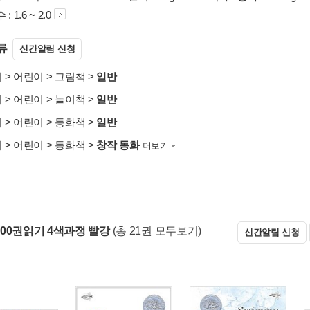
 1.6 ~ 2.0
류
신간알림 신청
서
>
어린이
>
그림책
>
일반
서
>
어린이
>
놀이책
>
일반
서
>
어린이
>
동화책
>
일반
서
>
어린이
>
동화책
>
창작 동화
더보기
00권읽기 4색과정 빨강
(총 21권 모두보기)
신간알림 신청