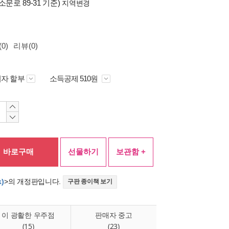
소문로 89-31 기준)
지역변경
0)
리뷰(0)
자 할부
소득공제 510원
바로구매
선물하기
보관함 +
k)
>의 개정판입니다.
구판 종이책 보기
이 광활한 우주점
판매자 중고
(15)
(23)