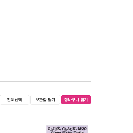
전체선택
보관함 담기
장바구니 담기