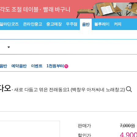
알라딘굿즈
온라인중고
중고매장
우주점
블루레이
커피
음반
중고음반
 음반
예약음반
이벤트
1천원부터
N
중고음반
다오
- 새로 다듬고 엮은 전래동요1 (백창우 아저씨네 노래창고)
판매가
7,000원
4,90
할인가