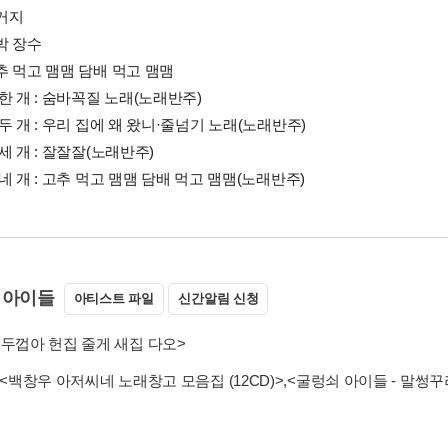
벙거지
수박 장수
 고추 먹고 맴맴 담배 먹고 맴맴
 덤 한 개 : 숨바꼭질 노래(노래반주)
 덤 두 개 : 우리 집에 왜 왔니·줄넘기 노래(노래반주)
덤 세 개 : 잘잘잘(노래반주)
 덤 네 개 : 고추 먹고 맴맴 담배 먹고 맴맴(노래반주)
 아이들
아티스트 파일
신간알림 신청
 두껍아 헌집 줄게 새집 다오>
<백창우 아저씨네 노래창고 모음집 (12CD)>
,
<굴렁쇠 아이들 - 말썽꾸