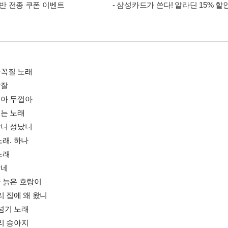
 음반 전종 쿠폰 이벤트
- 삼성카드가 쏜다! 알라딘 15% 할
숨바꼭질 노래
잘잘
두껍아 두껍아
놀리는 노래
골났니 성났니
 노래. 하나
 노래
박네
뒷산 늙은 호랑이
우리 집에 왜 왔니
 줄넘기 노래
 우리 송아지