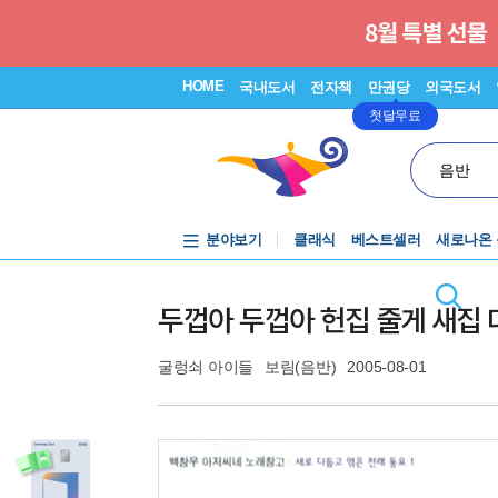
HOME
국내도서
전자책
만권당
외국도서
첫달무료
음반
분야보기
클래식
베스트셀러
새로나온
두껍아 두껍아 헌집 줄게 새집 
굴렁쇠 아이들
보림(음반)
2005-08-01