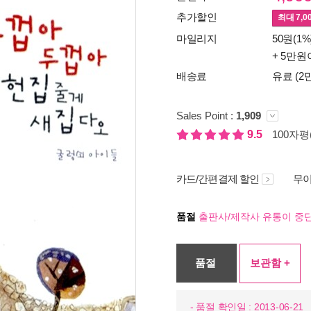
추가할인
최대
7,0
마일리지
50원(1%
+ 5만원
배송료
유료 (2
Sales Point :
1,909
9.5
100자평(
카드/간편결제 할인
무이
품절
출판사/제작사 유통이 중단
품절
보관함 +
- 품절 확인일 : 2013-06-21