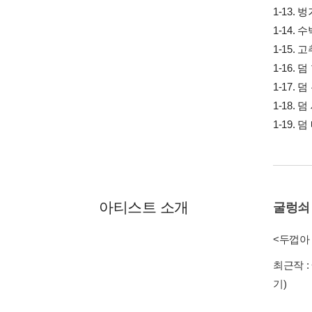
1-13. 
1-14. 
1-15.
1-16.
1-17.
1-18. 
1-19.
아티스트 소개
굴렁쇠
<두껍아
최근작 :
기)