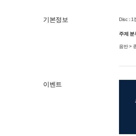
기본정보
Disc : 1
주제 분
음반
>
이벤트