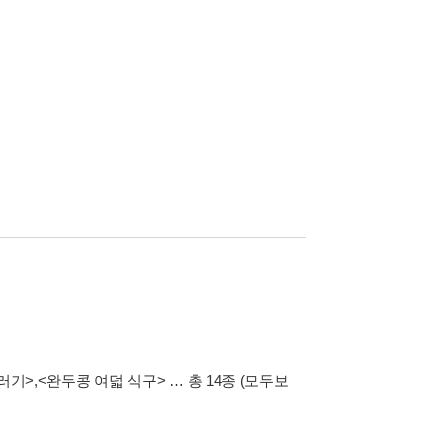
러기>
,
<완두콩 여덟 식구>
… 총 14종
(모두보