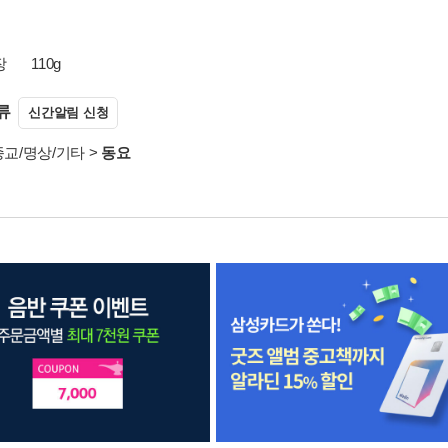
장
110g
류
신간알림 신청
종교/명상/기타
>
동요