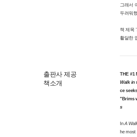
그래서 
두려워했
책 제목 
활달한 
출판사 제공
THE #1 
책소개
Walk in
ce seeks
"Brims w
s
In
A Walk
he most l