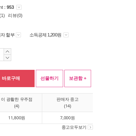
nt :
953
1)
리뷰(0)
자 할부
소득공제 1,200원
바로구매
선물하기
보관함 +
이 광활한 우주점
판매자 중고
(4)
(14)
11,800원
7,000원
중고모두보기