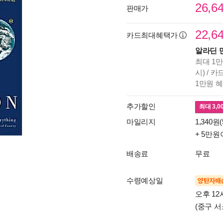
26,6
판매가
22,6
카드최대혜택가
알라딘 
최대 1만
시) / 
1만원 
추가할인
최대
3,0
마일리지
1,340원(
+ 5만원
배송료
무료
수령예상일
양탄자배
오후 12
(중구 서