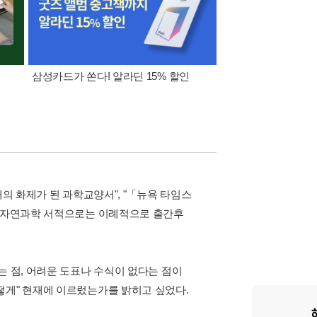
삼성카드가 쏜다! 알라딘 15% 할인
[외국도서 쿠폰] 1천원 /
5천원
대의 화제가 된 과학교양서", "「뉴욕 타임스
서 자연과학 서적으로는 이례적으로 출간후
는 점, 어려운 도표나 수식이 없다는 점이
떻게" 현재에 이르렀는가를 밝히고 싶었다.