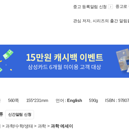
중고로
중고 등록알림 신청
관심 저자, 시리즈의 출간 알
본
560쪽
155*231mm
언어 :
English
590g
ISBN : 9780
류
신간알림 신청
서
>
과학/수학/생태
>
과학
>
과학 에세이