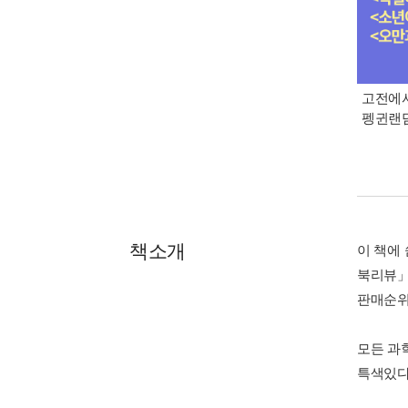
고전에서
펭귄랜덤
책소개
이 책에
북리뷰」
판매순위 
모든 과
특색있다