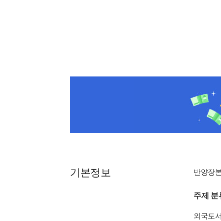
기본정보
반양장
주제 분
외국도