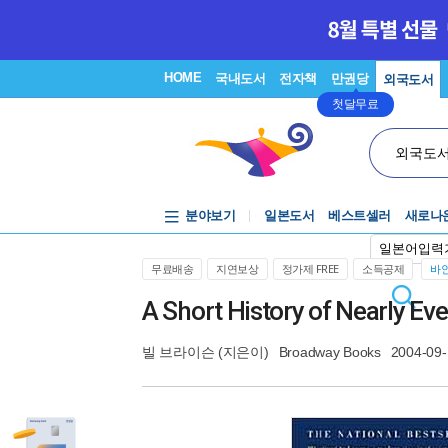
HOME
국내도서
전자책
만권당
외국도서
첫달무료
외국도
분야보기
일본도서
베스트셀러
새로나
일본어입력
무료배송
지연보상
정가제 FREE
소득공제
바인
A Short History of Nearly Ev
빌 브라이슨
(지은이)
Broadway Books
2004-09-