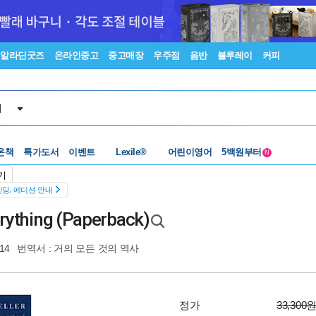
알라딘굿즈
온라인중고
중고매장
우주점
음반
블루레이
커피
서
수준별베스트
중고 외서
온책
특가도서
이벤트
Lexile®
어린이영어
5백원부터
N
수준별베스트
중고 외서
기
딩, 에디션 안내
erything (Paperback)
14
번역서 :
거의 모든 것의 역사
정가
33,300