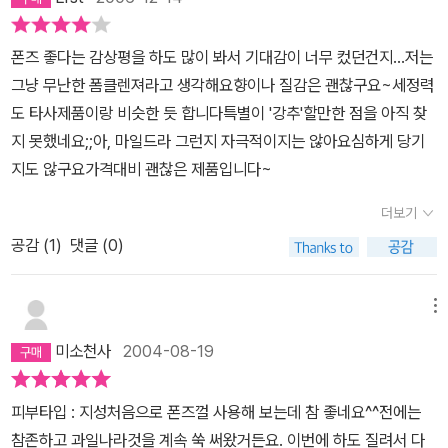
기름기는 말끔히 씻긴 듯 개운해서 내심 성공했다는 뿌듯함을 느꼈
죠..ㅎㅎ완벽한 촉촉함에 몇 만원하는 제품들보다 훨~~씬 낫다는 생
폰즈 좋다는 감상평을 하도 많이 봐서 기대감이 너무 컸던건지...저는
각이 들어요..^^
그냥 무난한 폼클렌져라고 생각해요향이나 질감은 괜찮구요~세정력
도 타사제품이랑 비슷한 듯 합니다특별이 '강추'할만한 점을 아직 찾
지 못했네요;;아, 마일드라 그런지 자극적이지는 않아요심하게 당기
지도 않구요가격대비 괜찮은 제품입니다~
더보기
공감 (
1
)
댓글 (0)
메뉴
미소천사
2004-08-19
피부타입 : 지성처음으로 폰즈껄 사용해 보는데 참 좋네요^^전에는
참존하고 과일나라것을 계속 쑥 써왔거든요. 이번에 하도 질려서 다