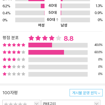
40대
1.3%
6.2%
50대
0.9%
0.4%
60대
0%
0%
여성
남성
8.8
평점 분포
40.0%
60.0%
0%
0%
0%
100자평
게시물 운영 원칙
카테고리