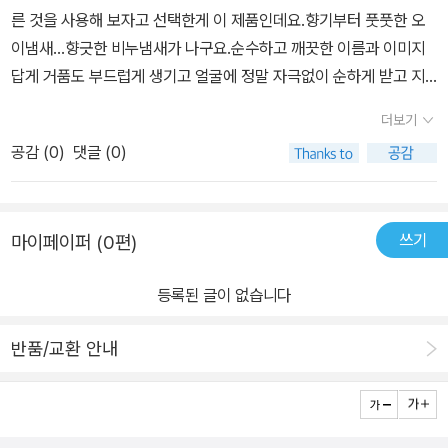
른 것을 사용해 보자고 선택한게 이 제품인데요.향기부터 풋풋한 오
이냄새...향긋한 비누냄새가 나구요.순수하고 깨끗한 이름과 이미지
답게 거품도 부드럽게 생기고 얼굴에 정말 자극없이 순하게 받고 지
복합성용이라 뽀득뽀득 말끔히 잘 씻기구요.너무 얼굴에 유분을 쫙
더보기
빼는 폼클을 싫어하는데 씻고 나서 얼굴이 정돈되는 느낌이라고 나
공감 (
0
)
댓글 (0)
할까...얼굴이 부드러워 지는 것도 참 맘에 들어요.양도 전에 쓰던 과
일나라에 비해서는 적지만 한손에 꽉 잡힐 정도로 넉넉한 양이어서
참 오래쓸 것 같아요. 이제 화장을 시작하는 분들과 20대 분들이 사
쓰기
마이페이퍼 (0편)
용하시면 참 좋을 것 같아요.허브추출물이 들어있어서 세수할때 마다
상쾌하구요. 씻기 게을러 하는 저도 향기에 반해 세수할때가 즐거워
등록된 글이 없습니다
졌어요^^가격도 저렴하고 한번쯤 써보시면 정말 반하실 것 같네요.
또 구매하고 싶은 제품이랍니다^^
반품/교환 안내