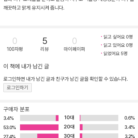
깨끗하고 맑게 유지시켜 줍니다.
과다한 유분을 조절하는 피지억제성분이 피부를 산뜻하고 매트하게
가꾸어 주도록 도와주고, 풍부한 거품과 피부에 상쾌함을 주는 Cooli
읽고 싶어요 0명
0
5
0
ng Agent 성분이 청량한 세안 느낌을 드립니다.
읽고 있어요 0명
100자평
리뷰
마이페이퍼
읽었어요 5명
이 책에 내가 남긴 글
로그인하면 내가 남긴 글과 친구가 남긴 글을 확인할 수 있습니다.
로그인하기
구매자 분포
10대
0.6%
3.4%
20대
3.4%
53.0%
30대
3.2%
27.4%